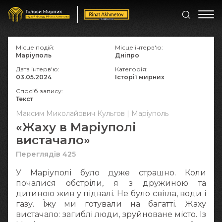
Місце подій:
Місце інтерв'ю:
Маріуполь
Дніпро
Дата інтерв'ю:
Категорія:
03.05.2024
Історії мирних
Спосіб запису:
Текст
Максим Миколайович Кульгов | Маріуполь
«Жаху в Маріуполі
вистачало»
Переглядів 425
У Маріуполі було дуже страшно. Коли
почалися обстріли, я з дружиною та
дитиною жив у підвалі. Не було світла, води і
газу. Їжу ми готували на багатті. Жаху
вистачало: загиблі люди, зруйноване місто. Із