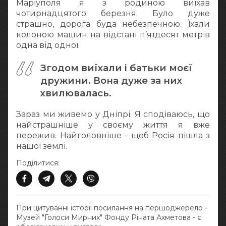
Маріуполя я з родиною виїхав
чотирнадцятого березня. Було дуже
страшно, дорога буда небезпечною. Їхали
колоною машин на відстані п’ятдесят метрів
одна від одної.
Згодом виїхали і батьки моєї
дружини. Вона дуже за них
хвилювалась.
Зараз ми живемо у Дніпрі. Я сподіваюсь, що
найстрашніше у своєму життя я вже
пережив. Найголовніше - щоб Росія пішла з
нашої землі.
Поділитися:
При цитуванні історії посилання на першоджерело -
Музей "Голоси Мирних" Фонду Ріната Ахметова - є