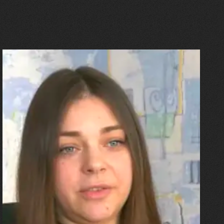
27.07.2026
Олександра Лініченко
"Я перенесла 11 операцій, та
плакала від фантомного