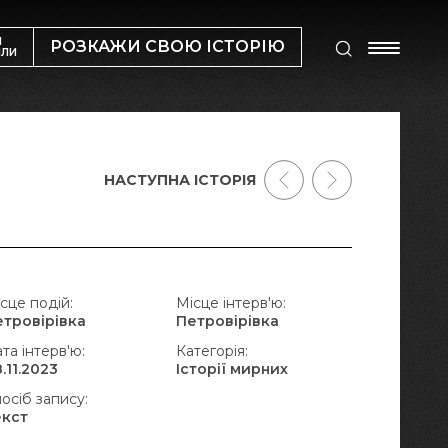
М
РОЗКАЖИ СВОЮ ІСТОРІЮ
ИЛИ
НАСТУПНА ІСТОРІЯ
сце подій:
Місце інтерв'ю:
етровірівка
Петровірівка
та інтерв'ю:
Категорія:
.11.2023
Історії мирних
осіб запису:
екст