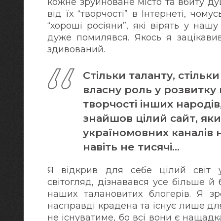
кожне зруйноване місто та вбиту ду
від їх “творчості” в Інтернеті, чому
“хороші росіяни”, які вірять у наш
дуже помилявся. Якось я зацікавив
здивований.
Стільки таланту, стільки
власну роль у розвитку 
творчості інших народів
знайшов цілий сайт, яки
україномовних каналів на
навіть не тисячі...
Я відкрив для себе цілий світ у
світогляд, дізнавався усе більше й
наших талановитих блогерів. Я зр
насправді крадена та існує лише дл
не існуватиме, бо всі вони є нащадк