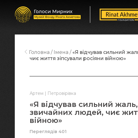
Головна
Імена
«Я відчував сильний жаль
чиє життя зіпсували росіяни війною»
Артем | Петровірівка
«Я відчував сильний жаль,
звичайних людей, чиє жит
війною»
Переглядів 401