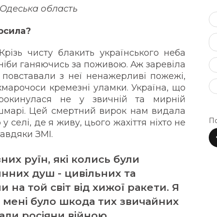
, Одеська область
рсила?
 Крізь чисту блакить українського неба
 ніби ганяючись за поживою. Аж заревіла
е повставали з неї ненажерливі пожежі,
хмарочоси кремезні уламки. Україна, що
рокинулася не у звичній та мирній
шмарі. Цей смертний вирок нам видала
По
у селі, де я живу, цього жахіття ніхто не
завдяки ЗМІ.
них руїн, які колись були
инних душ - цивільних та
и на той світ від хижої ракети. Я
і мені було шкода тих звичайних
али росіяни війною.