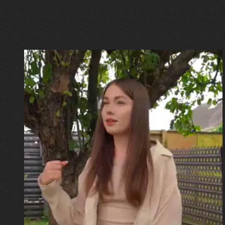
30.07.2026
Калина, Дарина та Віра Папроцькі
"Хвиля була, як від моря,
прозора і велика… Я ледве