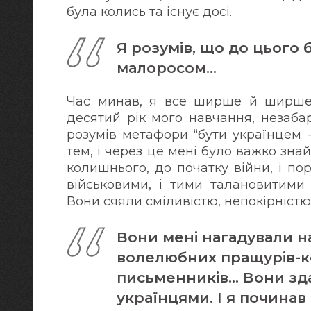
була колись та існує досі.
Я розумів, що до цього
малоросом...
Час минав, я все ширше й ширше 
десятий рік мого навчання, незаба
розумів метафори “бути українцем 
тем, і через це мені було важко зна
колишнього, до початку війни, і п
військовими, і тими талановитими 
Вони сяяли сміливістю, непокірністю
Вони мені нагадували н
волелюбних пращурів-ко
письменників... Вони з
українцями. І я починав