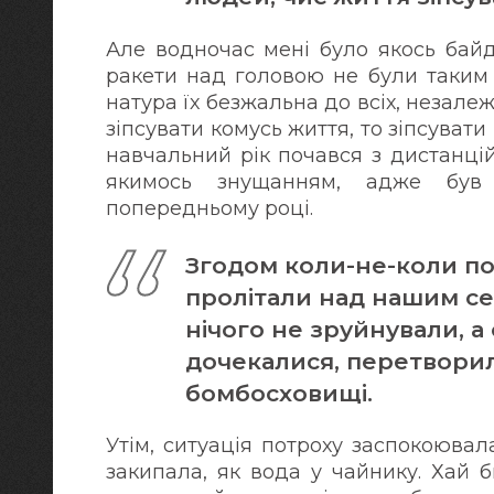
Але водночас мені було якось байд
ракети над головою не були таким 
натура їх безжальна до всіх, незалеж
зіпсувати комусь життя, то зіпсувати
навчальний рік почався з дистанці
якимось знущанням, адже був
попередньому році.
Згодом коли-не-коли по
пролітали над нашим сел
нічого не зруйнували, а
дочекалися, перетворил
бомбосховищі.
Утім, ситуація потроху заспокоювал
закипала, як вода у чайнику. Хай 