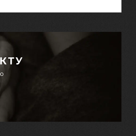
КТУ
єю