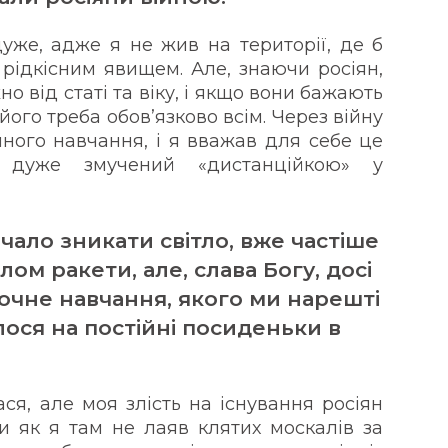
уже, адже я не жив на території, де б
рідкісним явищем. Але, знаючи росіян,
но від статі та віку, і якщо вони бажають
 його треба обов’язково всім. Через війну
йного навчання, і я вважав для себе це
 дуже змучений «дистанційкою» у
чало зникати світло, вже частіше
ом ракети, але, слава Богу, досі
 очне навчання, якого ми нарешті
ося на постійні посиденьки в
ася, але моя злість на існування росіян
би як я там не лаяв клятих москалів за