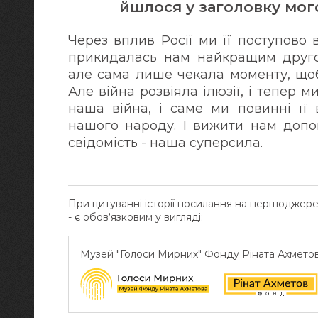
йшлося у заголовку мого
Через вплив Росії ми її поступово в
прикидалась нам найкращим другом
але сама лише чекала моменту, щоб
Але війна розвіяла ілюзії, і тепер 
наша війна, і саме ми повинні її 
нашого народу. І вижити нам допо
свідомість - наша суперсила.
При цитуванні історії посилання на першоджер
- є обов‘язковим у вигляді:
Музей "Голоси Мирних" Фонду Ріната Ахмето