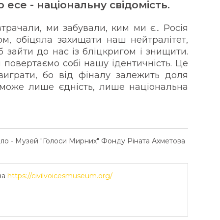
 есе - національну свідомість.
трачали, ми забували, ким ми є... Росія
, обіцяла захищати наш нейтралітет,
 зайти до нас із бліцкригом і знищити.
ми повертаємо собі нашу ідентичність. Це
виграти, бо від фіналу залежить доля
може лише єдність, лише національна
ело - Музей "Голоси Мирних" Фонду Ріната Ахметова
ва
https://civilvoicesmuseum.org/