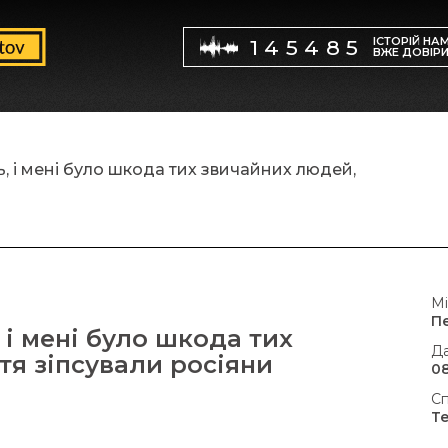
ІСТОРІЙ НА
145485
ВЖЕ ДОВІР
, і мені було шкода тих звичайних людей,
Мі
П
 і мені було шкода тих
Да
тя зіпсували росіяни
08
Сп
Т