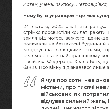
Артем, учень, 10 класу, Петровірівка
Чому бути українцем – це моя супе
24 лютого, 2022 рік. П’ята ранку…
стрімко просвистіли крилаті ракети,
земля від чогось важкого, де-не-д
полювали на беззахисні будинки й 
мандрувала солодкими снами, п
реальності, а в найстрашнішому ко
Російська Федерація. Хвала Богу, що 
бачив. Про війну я дізнавався лише 
Я чув про сотні невіднов
містами, про тисячі нев
військових, які потрапил
відчував сильний жаль, 
людей, чиє життя зіпсув