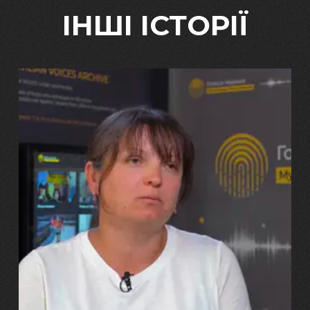
ІНШІ ІСТОРІЇ
29.07.2026
Марина, Ваїд та Аміна Харченко
"Попри всі втрати, ми не
зламалися: тепер я бачу