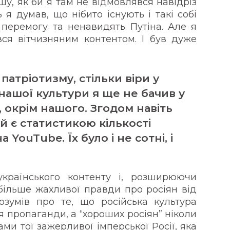
шу, як би я там не відмовлявся навідріз
сь я думав, що нібито існують і такі собі
у перемогу та ненавидять Путіна. Але я
ся вітчизняним контентом. І був дуже
 патріотизму, стільки віри у
нашої культури я ще не бачив у
, окрім нашого. Згодом навіть
й є статистикою кількості
 YouTube. Їх було і не сотні, і
країнського контенту і, розширюючи
 більше жахливої правди про росіян від
озумів про те, що російська культура
я пропаганди, а “хороших росіян” ніколи
ами тої зажерливої імперської Росії, яка