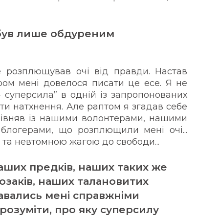
 був лише обдуреним
розплющував очі від правди. Настав
ром мені довелося писати це есе. Я не
- суперсила” в одній із запропонованих
йти натхнення. Але раптом я згадав себе
орівняв із нашими волонтерами, нашими
блогерами, що розплющили мені очі...
 та невтомною жагою до свободи...
аших предків, наших таких же
заків, наших талановитих
давались мені справжніми
 розуміти, про яку суперсилу