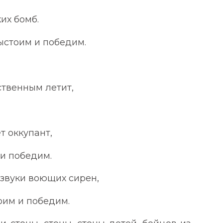
их бомб.
ыстоим и победим.
ственным летит,
т оккупант,
 и победим.
 звуки воющих сирен,
тоим и победим.