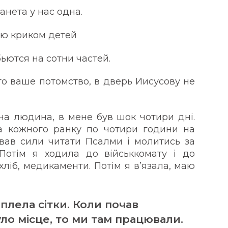
анета у нас одна.
наю криком детей
ются на сотни частей.
то ваше потомство, в дверь Иисусову не
юча людина, в мене був шок чотири дні.
ла кожного ранку по чотири години на
авав сили читати Псалми і молитись за
Потім я ходила до військкомату і до
хліб, медикаменти. Потім я в’язала, маю
 плела сітки. Коли почав
ло місце, то ми там працювали.