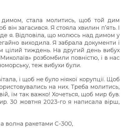
 димом, стала молитись, щоб той дим
б він загасився. Я стояла хвилин п’ять. І
в, де я. Відповіла, що молюсь над димом у
 негайно виходила. Я забрала документи і
ам цілий тиждень. На другий день вибух
«Миколаїв» розбомбили повністю, і в нас
рноморську, теж вибухи були.
тала, і щоб не було ніякої корупції. Щоб
икористовувались на них. Треба молитись,
ій, їм так важко! Хочеться, щоб мир був.
ир. 30 жовтня 2023-го я написала вірш,
а волна ракетами С-300,