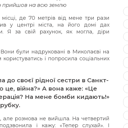
ир прийшов на всю землю
місці, де 70 метрів від мене три рази
ив у центрі міста, на його домі дах
и. Я за свій рахунок, як могла, діри
. Вони були надруковані в Миколаєві на
ом користуватись і попросила соціальних
а до своєї рідної сестри в Санкт-
о це, війна?» А вона каже: «Це
перація? На мене бомби кидають!»
трубку.
, але розмова не вийшла. На четвертий
одзвонила і кажу: «Тепер слухай». І