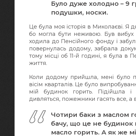
Було дуже холодно – 9 гр
подушки, носки.
Це була моя історія в Миколаєві. Я 
бо могла бути неживою. Був вибух 
ходила до Пенсійного фонду і забул
повернулась додому, забрала докум
тому місці об 11-й годині, я була в
життя.
Коли додому прийшла, мені було п
вісім кварталів. Це було випробуван
мій будинок горить. Підійшла і
дивляться, пожежники гасять все, а 
Чотири баки з маслом гор
бачу, що це не будинок 
масло горить. А як же мі