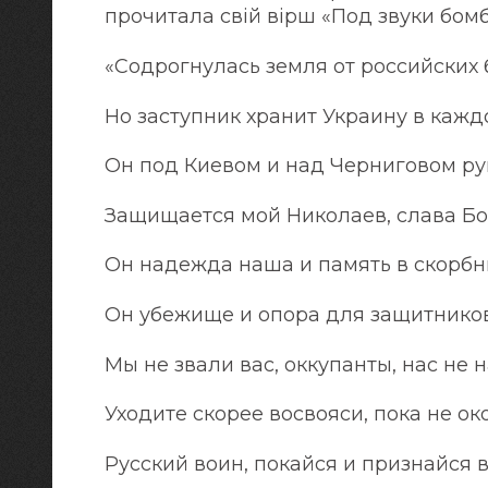
прочитала свій вірш «Под звуки бомб
«Содрогнулась земля от российских
Но заступник хранит Украину в каж
Он под Киевом и над Черниговом рук
Защищается мой Николаев, слава Богу
Он надежда наша и память в скорбн
Он убежище и опора для защитников
Мы не звали вас, оккупанты, нас не н
Уходите скорее восвояси, пока не о
Русский воин, покайся и признайся в