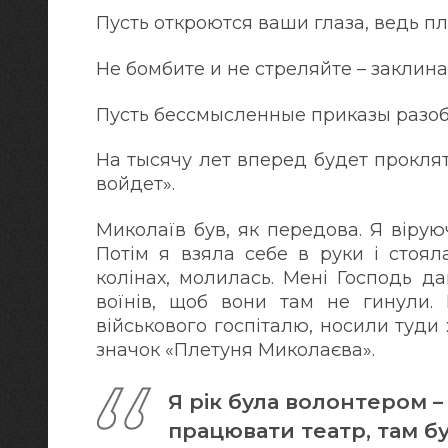
Пусть откроются ваши глаза, ведь пл
Не бомбите и не стреляйте – закли
Пусть бессмысленные приказы разобь
На тысячу лет вперед будет прокля
войдет».
Миколаїв був, як передова. Я віру
Потім я взяла себе в руки і стоя
колінах, молилась. Мені Господь д
воїнів, щоб вони там не гинули. 
військового госпіталю, носили туди 
значок «Плетуня Миколаєва».
Я рік була волонтером –
працювати театр, там бу