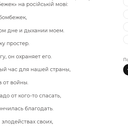
ежек» на російській мові:
 бомбежек,
дом дне и дыхании моем.
у простер.
, он охраняет его.
По
ый час для нашей страны,
 от войны.
адо от кого-то спасать,
кончилась благодать.
 злодействах своих,