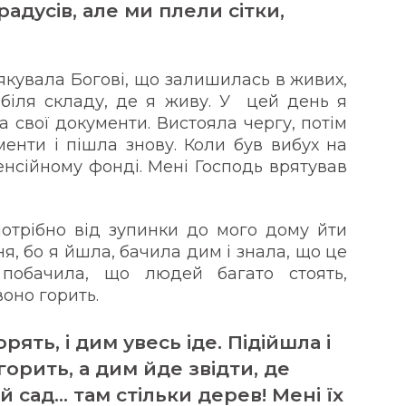
адусів, але ми плели сітки,
дякувала Богові, що залишилась в живих,
біля складу, де я живу. У цей день я
а свої документи. Вистояла чергу, потім
енти і пішла знову. Коли був вибух на
 Пенсійному фонді. Мені Господь врятував
отрібно від зупинки до мого дому йти
ня, бо я йшла, бачила дим і знала, що це
 побачила, що людей багато стоять,
воно горить.
ять, і дим увесь іде. Підійшла і
горить, а дим йде звідти, де
й сад… там стільки дерев! Мені їх