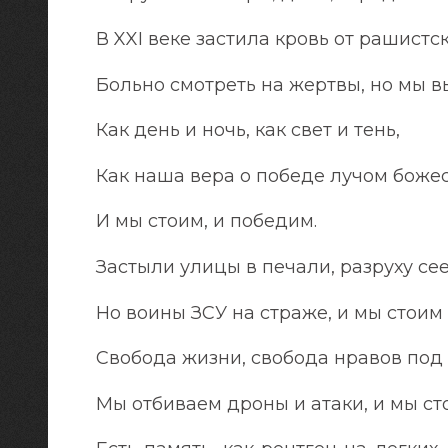
В XXI веке застила кровь от рашистск
Больно смотреть на жертвы, но мы в
Как день и ночь, как свет и тень,
Как наша вера о победе лучом боже
И мы стоим, и победим.
Застыли улицы в печали, разруху сее
Но воины ЗСУ на страже, и мы стоим
Свобода жизни, свобода нравов под
Мы отбиваем дроны и атаки, и мы с