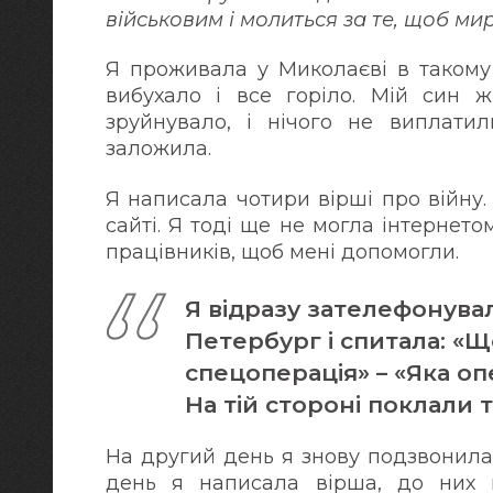
військовим і молиться за те, щоб м
Я проживала у Миколаєві в такому 
вибухало і все горіло. Мій син ж
зруйнувало, і нічого не виплатил
заложила.
Я написала чотири вірші про війну
сайті. Я тоді ще не могла інтернет
працівників, щоб мені допомогли.
Я відразу зателефонувал
Петербург і спитала: «Щ
спецоперація» – «Яка о
На тій стороні поклали 
На другий день я знову подзвонила
день я написала вірша, до них п