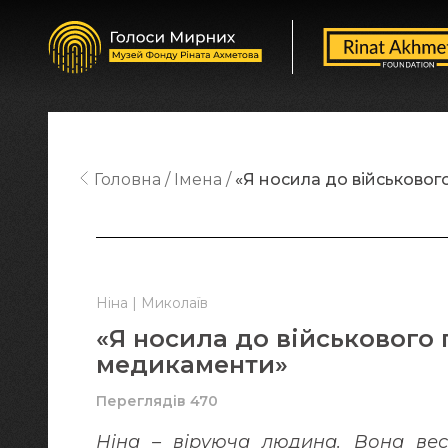
Головна
Імена
«Я носила до військового
Ніна | Миколаїв
«Я носила до військового г
медикаменти»
Переглядів 470
Ніна – віруюча людина. Вона ве