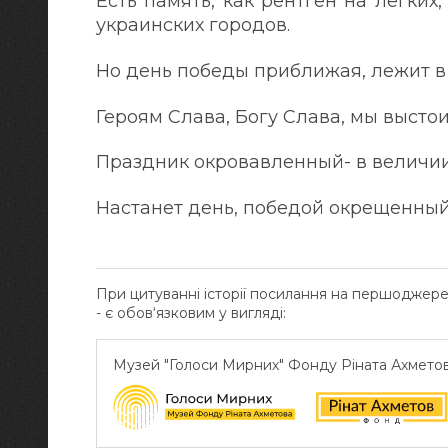
Есть память, как рентген на легких,
украинских городов.
Но день победы приближая, лежит в
Героям Слава, Богу Слава, мы высто
Праздник окровавленный- в величи
Настанет день, победой окрещенный,
При цитуванні історії посилання на першоджер
- є обов‘язковим у вигляді:
Музей "Голоси Мирних" Фонду Ріната Ахмето