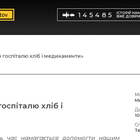
ІСТОРІЙ НА
145485
ВЖЕ ДОВІР
 госпіталю хліб і медикаменти»
Мі
М
оспіталю хліб і
Да
10
Сп
Т
сь час намагається допомогти нашим