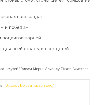
 и стоны, стоны, стоны детей, бойцов из
 окопах наш солдат.
им и победим.
и подвигов парней
 для всей страны и всех детей.
ело - Музей "Голоси Мирних" Фонду Ріната Ахметова
ва
https://civilvoicesmuseum.org/