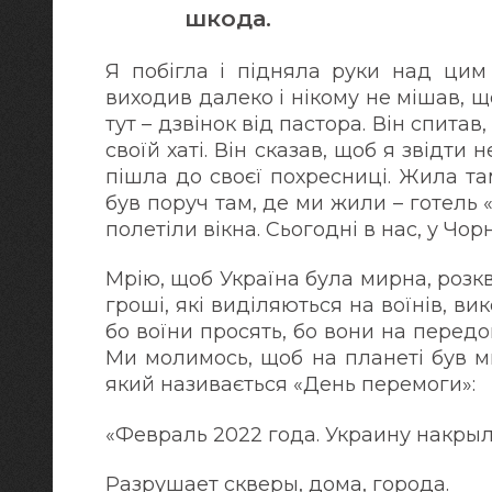
шкода.
Я побігла і підняла руки над цим
виходив далеко і нікому не мішав, що
тут – дзвінок від пастора. Він спита
своїй хаті. Він сказав, щоб я звідти
пішла до своєї похресниці. Жила т
був поруч там, де ми жили – готель 
полетіли вікна. Сьогодні в нас, у Чо
Мрію, щоб Україна була мирна, розкві
гроші, які виділяються на воїнів, в
бо воїни просять, бо вони на передов
Ми молимось, щоб на планеті був м
який називається «День перемоги»:
«Февраль 2022 года. Украину накрыл
Разрушает скверы, дома, города.