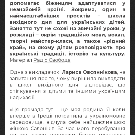
допомагає біженцям адаптуватися у
незнайомій країні. Зокрема, один з
наймасштабніших проєктів – школа
вихідного дня для українських дітей.
Заняття тут не схожі на звичайні уроки, у
розкладі – окрім традиційно мови, вокал,
творчі майстер-класи, а також «рідний
край», на якому дітям розповідають про
українські традиції, історію та культуру.
Матеріал
Радіо Свобода
.
Одна з викладачок,
Лариса Овсяннікова
, на
запитання про те, чому вирішила викладати
в школі вихідного дня, відповідає, що
спілкування з дітьми та іншими українцям
надихає її.
«Ця громада тут – це моя родина. Я коли
вперше в Греції потрапила в україномовне
середовище, відчула себе найщасливішою
жінкою Салоніків. За час мого перебування
тут ми разом подолали багато труднощів