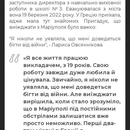
заступника директора з навчально-виховної
роботи в школі №3. Евакуювалася з міста
вона 19 березня 2022 року. У Грецію приїхала,
адже мала тут знайомих. Пригадує, що
виїжджати з Маріуполя було важко:
"Я ніколи не уявляла, що мені доведеться
бігти від війни", - Лариса Овсяннікова.
«Я все життя працюю
викладачем, з 19 років. Свою
роботу завжди дуже любила й
цінувала. Звичайно, я ніколи не
уявляла, що мені доведеться
бігти від війни. Але виїжджати
вирішила, коли стало зрозуміло,
що в Маріуполі під постійними
обстрілами залишатися вже
просто неможливо. Перші два-