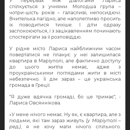
У перервах між діалогами Лариса
спілкується з учнями. Молодша група –
чотри-шість років – галасливі, непосидючі.
Вчителька лагідно, але наполегливо просить
їх поводитися тихіше. І діти одразу
заспокоюються, і з зацікавленням починають
спостерігати за її розповіддю.
У рідне місто Лариса найближчим часом
повертатися не планує: у неї залишилася
квартира в Маріуполі, але фактично доступу
до цього житла немає, адже з
проукраїнськими поглядами жити в місті
небезпечно. Її дім зараз – це українська
громада в Греції:
"Я дуже вдячна громаді, бо це тримає", -
Лариса Овсяннікова.
«У мене нічого немає. Ну як, є квартира, але з
людьми, які там зараз живуть
(у Маріуполі –
ред.)
, я не хочу мати нічого спільного.