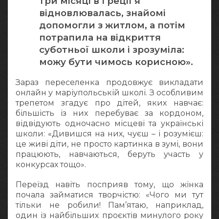
три місяці в Греції я
відновлювалась, знайомі
допомогли з житлом, а потім
потрапила на відкриття
суботньої школи і зрозуміла:
можу бути чимось корисною».
Зараз переселенка продовжує викладати
онлайн у маріупольській школі. З особливим
трепетом згадує про дітей, яких навчає:
більшість із них перебуває за кордоном,
відвідують одночасно місцеві та українські
школи: «Дивишся на них, чуєш – і розумієш:
це живі діти, не просто картинка в зумі, вони
працюють, навчаються, беруть участь у
конкурсах тощо».
Переїзд навіть посприяв тому, що жінка
почала займатися творчістю: «Чого ми тут
тільки не робили! Пам’ятаю, наприклад,
один із найбільших проєктів минулого року