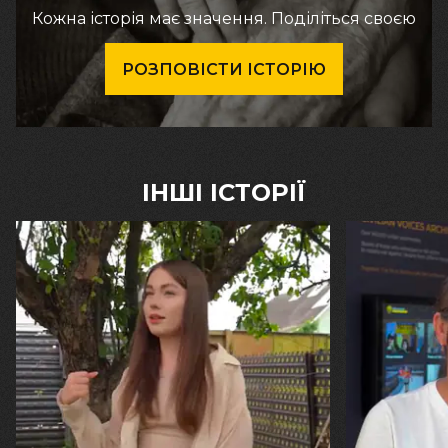
Кожна історія має значення. Поділіться своєю
РОЗПОВІСТИ ІСТОРІЮ
ІНШІ ІСТОРІЇ
30.07.2026
29.07.2026
Калина, Дарина та Віра Папроцькі
Марина, Ваїд