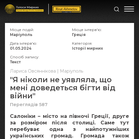
Місце подій:
Місце інтерв'ю:
Маріуполь
Греція
Дата інтерв'ю:
Категорія:
01.05.2024
Історії мирних
Спосіб запису:
Текст
Лариса Овсяннікова | Маріуполь
"Я ніколи не уявляла, що
мені доведеться бігти від
війни"
Переглядів 587
Салоніки – місто на півночі Греції, друге
за розміром після столиці. Саме тут
перебуває одна з найпотужніших
українських громад. Громада також