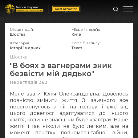
Місце подій:
Місце інтерв'ю:
Шостка
Київ
Категорія:
Спосіб запису:
Історії мирних
Текст
Шостка
"В боях з вагнерами зник
безвісти мій дядько"
Переглядів 383
Мене звати Юлія Олександрівна. Довелось
повністю змінити життя. Зі звичного все
перегорнулось з ніг на голову, і вже від
цього довелося адаптуватися до іншого
життя, коли не знаєш, чи буде «завтра». Наше
життя і так ніколи не було легким, але на
момент початку повномасштабної війни,