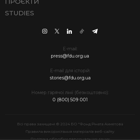
ПРОЄКТИ
STUDIES
E-mail:
press@fdu.org.ua
E-mail для історій:
stories@fdu.org.ua
Номер гарячої лінії (безкоштовно):
0 (800) 509 001
Всі права захищені © 2024 БО "Фонд Ріната Ахметова
Правила використання матеріалів веб-сайту
Політика обробки персональних даних