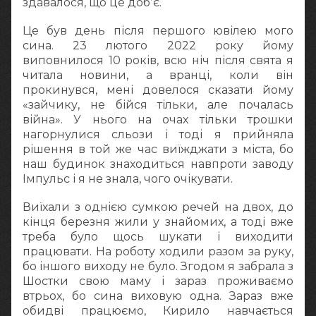
здавалося, що це добʼє.
Це був день після першого ювілею мого
сина. 23 лютого 2022 року йому
виповнилося 10 років, всю ніч після свята я
читала новини, а вранці, коли він
прокинувся, мені довелося сказати йому
«зайчику, не бійся тільки, але почалась
війна». У нього на очах тільки трошки
нагорнулися сльози і тоді я прийняла
рішення в той же час виїжджати з міста, бо
наш будинок знаходиться навпроти заводу
Імпульс і я не знала, чого очікувати.
Виїхали з однією сумкою речей на двох, до
кінця березня жили у знайомих, а тоді вже
треба було щось шукати і виходити
працювати. На роботу ходили разом за руку,
бо іншого виходу не було. Згодом я забрала з
Шостки свою маму і зараз проживаємо
втрьох, бо сина виховую одна. Зараз вже
обидві працюємо, Кирило навчається