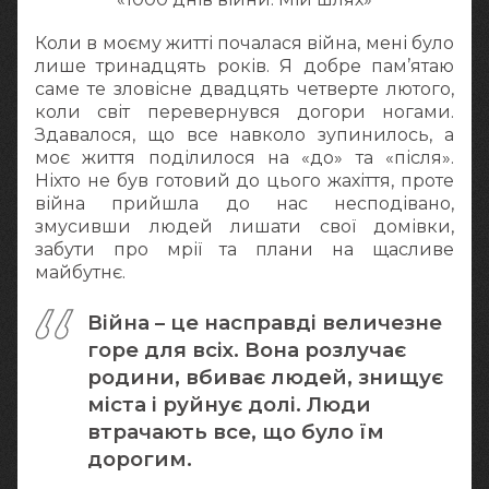
Коли в моєму житті почалася війна, мені було
лише тринадцять років. Я добре пам’ятаю
саме те зловісне двадцять четверте лютого,
коли світ перевернувся догори ногами.
Здавалося, що все навколо зупинилось, а
моє життя поділилося на «до» та «після».
Ніхто не був готовий до цього жахіття, проте
війна прийшла до нас несподівано,
змусивши людей лишати свої домівки,
забути про мрії та плани на щасливе
майбутнє.
Війна – це насправді величезне
горе для всіх. Вона розлучає
родини, вбиває людей, знищує
міста і руйнує долі. Люди
втрачають все, що було їм
дорогим.