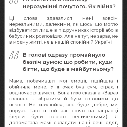
нерозумінні почутого. Як війна?
Ці слова здавалися мені зовсім
нереальними, далекими, як щось, що могло
відбуватися лише в підручниках історії або в
бабусиних розповідях. Але не тут, не зараз, не
в моєму житті, не в нашій спокійній Україні.
В голові одразу промайнуло
безліч думок: що робити, куди
бігти, що буде в майбутньому?
Мама, побачивши мої емоції, підійшла і
обійняла мене. У її очах був сум, страх, і
водночас рішучість. Вона тихо сказала: «Зараз
головне - зібратися й бути готовими до
всього. Не хвилюйся, все буде добре, ми
поруч». Тато в той час стояв на заправці
(черги були просто величезними). Я
допомагала мамі складати наші речі: одяг,