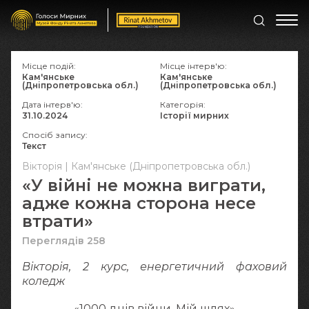
Місце подій:
Місце інтерв'ю:
Кам'янське
Кам'янське
(Дніпропетровська обл.)
(Дніпропетровська обл.)
Дата інтерв'ю:
Категорія:
31.10.2024
Історії мирних
Спосіб запису:
Текст
Вікторія | Кам'янське (Дніпропетровська обл.)
«У війні не можна виграти,
адже кожна сторона несе
втрати»
Переглядів 258
Вікторія, 2 курс, енергетичний фаховий
коледж
«1000 днів війни. Мій шлях»