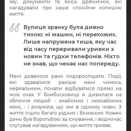
їжу, документи та якісь дрібнички, які
нагадували про наше спокійне колишнє
життя.
Вулиця зранку була дивно
тихою: ні машин, ні перехожих.
Лише напружена тиша, яку час
від часу переривали уривки з
новин та гудки телефонів. Ніхто
не знав, що чекає нас попереду.
Мені довелося рано подорослішати. Події,
які здавалися раніше мені чимось
нереальним, почали відбуватися прямо на
моїх очах. У бомбосховищі я дивилася на
обличчя людей - знайомих і незнайомих
мені, - і розуміла, що ми в одному човні. З
життя пішло багато рідних і близьких. Кожен
день був боротьбою за існування, і водночас
слугував нагадуванням, що життя триває.