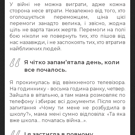
У війні не можна виграти, адже кожна
сторона несе втрати. Незалежно від того, хто
оголошується переможцем, ціна цієї
перемоги занадто велика, і звісно, жодна
ціль не варта таких жертв. Перемоги на полі
бою ніколи не повернуть тих, хто пішов від
нас назавжди, і не заспокоять тих, хто втратив
найближчих людей.
Я чітко запам’ятала день, коли
все почалось.
Я прокинулась від ввімкненого телевізора.
На годиннику - восьма година ранку, четвер.
Зайшла в вітальню, а там мама розмовляє по
телефону і збирає всі документи. Після мого
запитання «Чому ти мене не розбудила в
школу?», мама мені сумно відповіла: «Та яка
вже школа… почалась війна…».
І я застигла в повному