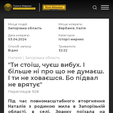
Місце подій:
Місце інтерв'ю:
Запорізька область
Вербанія, Італія
Дата інтерв'ю:
Категорія:
03.04.2024
Історії мирних
Спосіб запису:
Тривалість:
Відео
32:22
Наталія | Запорізька область
"Ти стоїш, чуєш вибух. І
більше ні про що не думаєш.
І ти не ховаєшся. Бо підвал
не врятує"
Переглядів 928
Під час повномасштабного вторгнення
Наталія з родиною жила в Запорізькій
області, в селі. Зранку поїхала на