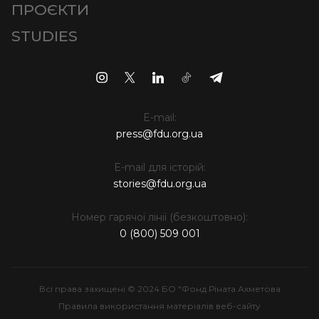
ПРОЄКТИ
STUDIES
E-mail:
press@fdu.org.ua
E-mail для історій:
stories@fdu.org.ua
Номер гарячої лінії (безкоштовно):
0 (800) 509 001
Всі права захищені © 2024 БО "Фонд Ріната Ахметова
Правила використання матеріалів веб-сайту