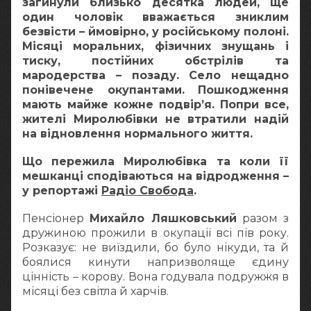
загинули близько десятка людей, ще
один чоловік вважається зниклим
безвісти – ймовірно, у російському полоні.
Місяці моральних, фізичних знущань і
тиску, постійних обстрілів та
мародерства – позаду. Село нещадно
понівечене окупантами. Пошкодження
мають майже кожне подвір’я. Попри все,
жителі Миролюбівки не втратили надій
на відновлення нормального життя.
Що пережила Миролюбівка та коли її
мешканці сподіваються на відродження –
у репортажі
Радіо Свобода
.
Пенсіонер
Михайло Ляшковський
разом з
дружиною прожили в окупації всі пів року.
Розказує: не виїздили, бо було нікуди, та й
боялися кинути напризволяще єдину
цінність – корову. Вона годувала подружжя в
місяці без світла й харчів.