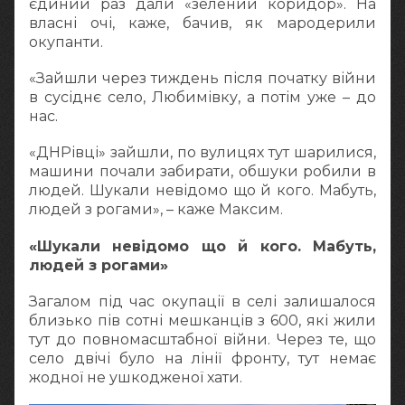
єдиний раз дали «зелений коридор». На
власні очі, каже, бачив, як мародерили
окупанти.
«Зайшли через тиждень після початку війни
в сусіднє село, Любимівку, а потім уже – до
нас.
«ДНРівці» зайшли, по вулицях тут шарилися,
машини почали забирати, обшуки робили в
людей. Шукали невідомо що й кого. Мабуть,
людей з рогами», – каже Максим.
«Шукали невідомо що й кого. Мабуть,
людей з рогами»
Загалом під час окупації в селі залишалося
близько пів сотні мешканців з 600, які жили
тут до повномасштабної війни. Через те, що
село двічі було на лінії фронту, тут немає
жодної не ушкодженої хати.