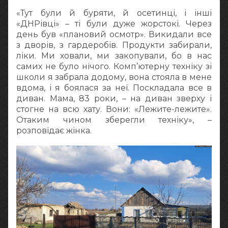
«Тут були й буряти, й осетинці, і інші
«ДНРівці» – ті були дуже жорстокі. Через
день був «плановий осмотр». Викидали все
з дворів, з гардеробів. Продукти забирали,
ліки. Ми ховали, ми закопували, бо в нас
самих не було нічого. Комп’ютерну техніку зі
школи я забрала додому, вона стояла в мене
вдома, і я боялася за неї. Поскладала все в
диван. Мама, 83 роки, – на диван зверху і
стогне на всю хату. Вони: «Лежите-лежите».
Отаким чином зберегли техніку», –
розповідає жінка.