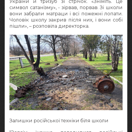
України й тризуб зі стрічок. «Зніміть. Це
символ сатанізму», - зірвав, порвав. Зі школи
вони забрали матраци і всі пожежні лопати.
Чоловік школу закрив після них, і вони собі
пішли», – розповіла директорка.
Залишки російської техніки біля школи