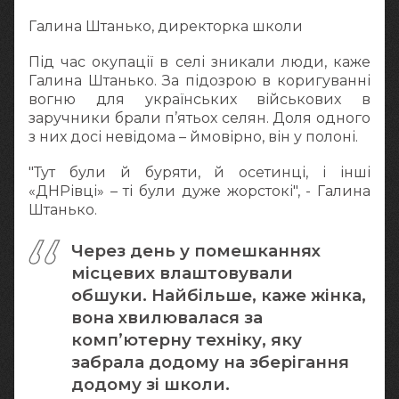
Галина Штанько, директорка школи
Під час окупації в селі зникали люди, каже
Галина Штанько. За підозрою в коригуванні
вогню для українських військових в
заручники брали п’ятьох селян. Доля одного
з них досі невідома – ймовірно, він у полоні.
"Тут були й буряти, й осетинці, і інші
«ДНРівці» – ті були дуже жорстокі", - Галина
Штанько.
Через день у помешканнях
місцевих влаштовували
обшуки. Найбільше, каже жінка,
вона хвилювалася за
комп’ютерну техніку, яку
забрала додому на зберігання
додому зі школи.