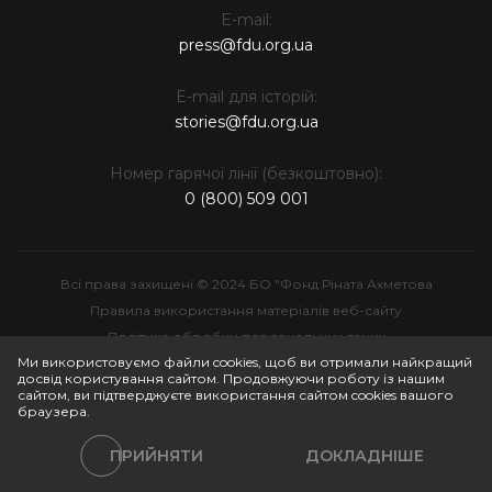
E-mail:
press@fdu.org.ua
E-mail для історій:
stories@fdu.org.ua
Номер гарячої лінії (безкоштовно):
0 (800) 509 001
Всі права захищені © 2024 БО "Фонд Ріната Ахметова
Правила використання матеріалів веб-сайту
Політика обробки персональних даних
Ми використовуємо файли cookies, щоб ви отримали найкращий
Інтелектуальна власність
досвід користування сайтом. Продовжуючи роботу із нашим
сайтом, ви підтверджуєте використання сайтом cookies вашого
браузера.
ПРИЙНЯТИ
ДОКЛАДНІШЕ
Політики сайту