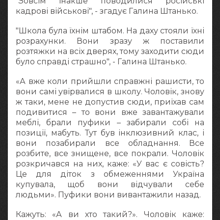
"Зовсім інакше поводилися російські
кадрові військові", - згадує Галина Штанько.
"Школа була їхнім штабом. На даху стояли їхні
розрахунки. Вони зразу ж поставили
розтяжки на всіх дверях, тому заходити сюди
було справді страшно", - Галина Штанько.
«А вже коли прийшли справжні рашисти, то
вони самі увірвалися в школу. Чоловік, знову
ж таки, мене не допустив сюди, приїхав сам
подивитися – то вони вже завантажували
меблі, брали пуфики – забирали собі на
позиції, мабуть. Тут був інклюзивний клас, і
вони позабирали все обладнання. Все
розбите, все знищене, все покрали. Чоловік
розкричався на них, каже: «У вас є совість?
Це для діток з обмеженнями Україна
купувала, щоб вони відчували себе
людьми». Пуфики вони вивантажили назад.
Кажуть: «А ви хто такий?». Чоловік каже: