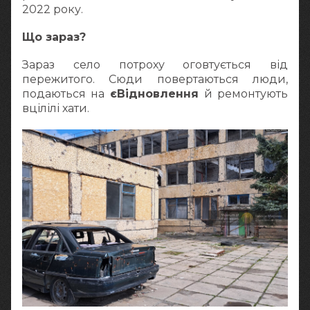
2022 року.
Що зараз?
Зараз село потроху оговтується від
пережитого. Сюди повертаються люди,
подаються на
єВідновлення
й ремонтують
вцілілі хати.