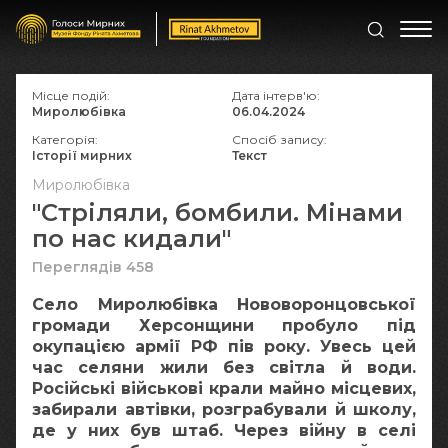
Місце подій:
Дата інтерв'ю:
Миролюбівка
06.04.2024
Категорія:
Спосіб запису:
Історії мирних
Текст
Миролюбівка
"Стріляли, бомбили. Мінами
по нас кидали"
Переглядів 458
Село Миролюбівка Нововоронцовської
громади Херсонщини пробуло під
окупацією армії РФ пів року. Увесь цей
час селяни жили без світла й води.
Російські військові крали майно місцевих,
забирали автівки, розграбували й школу,
де у них був штаб. Через війну в селі