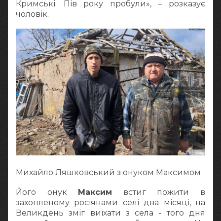
Кримські. Пів року пробули», – розказує
чоловік.
Михайло Ляшковський з онуком Максимом
Його онук
Максим
встиг пожити в
захопленому росіянами селі два місяці, на
Великдень зміг виїхати з села - того дня