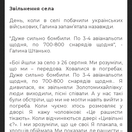
Звільнення села
День, коли в селі побачили українських
військових, Галина запам’ятала назавжди.
"Дуже сильно бомбили. По 3-4 авіанальоти
щодня, по 700-800 снарядів щодня", -
Галина Штанько.
«Бої йшли за село з 26 серпня. Ми розуміли,
що ми – передова. Ховалися в погребах.
Дуже сильно бомбили. По 3-4 авіанальоти
щодня, по 700-800 снарядів щодня... Я
дивилася, як звільняли Золотомихайлівку:
люди виходили, пісні співали. А у нас такі
були обстріли, що ми не могли навіть вийти з
погреба. Коли чуємо: хтось розмовляє у
дворі. Я кажу чоловікові: «Це рашисти
тікають». Коли відчиняються двері: «Цивільні
є?». І ми зрозуміли, що це свої. Я плакала, я
хлопців обіймала. Ми показали, де рашисти –