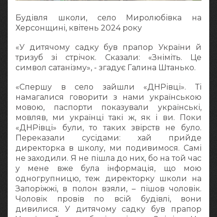
Будівля школи, село Миролюбівка на
Херсонщині, квітень 2024 року
«У дитячому садку був прапор України й
тризуб зі стрічок. Сказали: «Зніміть. Це
символ сатанізму», - згадує Галина Штанько.
«Спершу в село зайшли «ДНРівці». Ті
намагалися говорити з нами українською
мовою, паспорти показували українські,
мовляв, ми українці такі ж, як і ви. Поки
«ДНРівці» були, то таких звірств не було.
Переказали сусідами: хай прийде
директорка в школу, ми подивимося. Самі
не заходили. Я не пішла до них, бо на той час
у мене вже була інформація, що мою
одногрупницю, теж директорку школи на
Запоріжжі, в полон взяли, – пішов чоловік.
Чоловік провів по всій будівлі, вони
дивилися. У дитячому садку був прапор