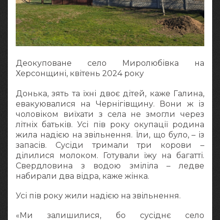
Деокуповане село Миролюбівка на
Херсонщині, квітень 2024 року
Донька, зять та їхні двоє дітей, каже Галина,
евакуювалися на Чернігівщину. Вони ж із
чоловіком виїхати з села не змогли через
літніх батьків. Усі пів року окупації родина
жила надією на звільнення. Їли, що було, – із
запасів. Сусіди тримали три корови –
ділилися молоком. Готували їжу на багатті.
Свердловина з водою зміліла – ледве
набирали два відра, каже жінка.
Усі пів року жили надією на звільнення.
«Ми залишилися, бо сусіднє село