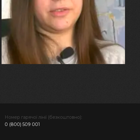
Олександра Лініченко
"Я перенесла 11 операцій, та
плакала від фантомного
болю. Але маленька донька
бере за руку і змушує йти
далі"
Номер гарячої лінії (безкоштовно):
0 (800) 509 001