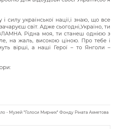
 і силу української нації,і знаю, що все
 зачаруєш світ. Адже сьогодні,Україно, ти
ЕЗЛАМНА. Рідна моя, ти станеш однією з
е, на жаль, високою ціною. Про тебе і
муть вірші, а наші Герої – то Янголи –
юри:
ело - Музей "Голоси Мирних" Фонду Ріната Ахметова