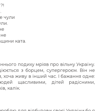
?!
.
не чули
ули.
не
ине
вщини ката.
аннього подиху мріяв про вільну Україну.
іюється з борцем, супергероєм. Він не
 я, хоча живу в інший час. І бажання одне:
юдей щасливими, дітей радісними,
в, калік.
 зроблю для відбудови своєї України,бо я