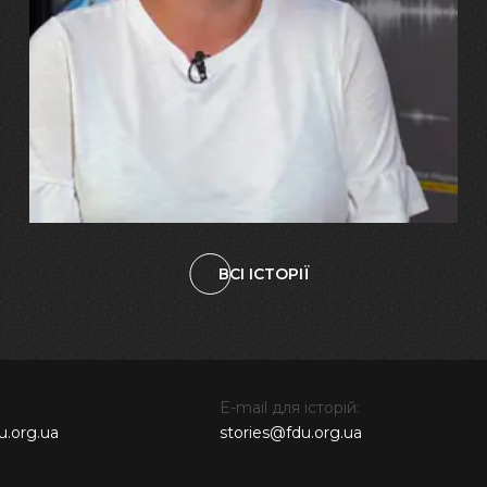
Марина, Ваїд та Аміна Харченко
"Попри всі втрати, ми не
зламалися: тепер я бачу
свого вбитого чоловіка у
наших дітях"
ВСІ ІСТОРІЇ
E-mail для історій:
u.org.ua
stories@fdu.org.ua