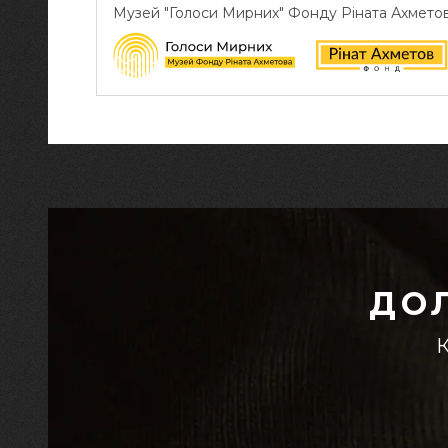
Музей "Голоси Мирних" Фонду Ріната Ахмето
ДО
К