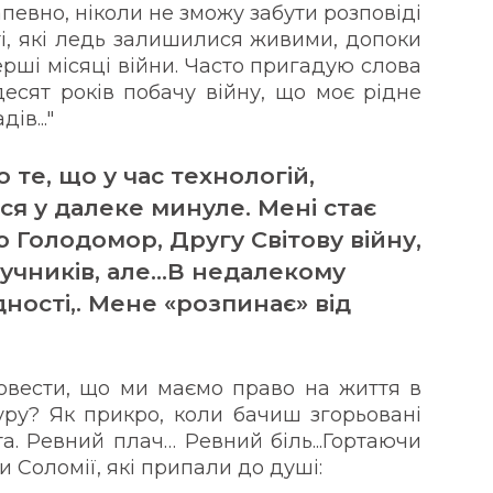
напевно, ніколи не зможу забути розповіді
ті, які ледь залишилися живими, допоки
ерші місяці війни. Часто пригадую слова
тдесят років побачу війну, що моє рідне
ів..."
 те, що у час технологій,
я у далеке минуле. Мені стає
 Голодомор, Другу Світову війну,
дручників, але…В недалекому
ності,. Мене «розпинає» від
довести, що ми маємо право на життя в
туру? Як прикро, коли бачиш згорьовані
ста. Ревний плач… Ревний біль...Гортаючи
 Соломії, які припали до душі: