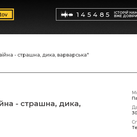
ІСТОРІЙ НА
145485
ВЖЕ ДОВІР
 війна - страшна, дика, варварська"
Мі
Па
ійна - страшна, дика,
Да
30
Сп
Т