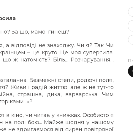
рсила
но? За що, мамо, гинеш?
 а відповіді не знаходжу. Чи я? Так. Чи
країнцем – це круто. Це моя суперсила.
А що ж натомість? Біль… Розчарування…
По
безталанна. Безмежні степи, родючі поля,
тя? Живи і радій життю, але ж не тут-то
ійна, страшна, дика, варварська. Чим
сторіками…»?
я в кіно, чи читав у книжках. Особисто я
їн на полі бою... Майже щодня у нашому
вже не здригаємося від сирен повітряної