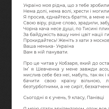
Україно моя рідна, що з тебе зробили
Нема долі, нема волі, хрести і могили
Я просив, єднайтесь браття, а мене 
Свою віру, рідне слово, зрадили, заб
Чорна кача несе душі, по Тисині пли
За байдужість вашу нині цвіт нації г
Прокидайтесь! Женіть з хати з моско
Ваша ненька- Україна
Вам в ній панувати.
Про це читав у Кобзаря, який до ост
Ім’ я Шевченка у мене завжди асоц
мислив себе без неї, мабуть, так як і
бачити свою країну вільною, л
безтурботними, а не сиріт, безхатченкі
Сьогодні я є учень, 9 класу, Панівці
Я мрію стати архітектором, отож все