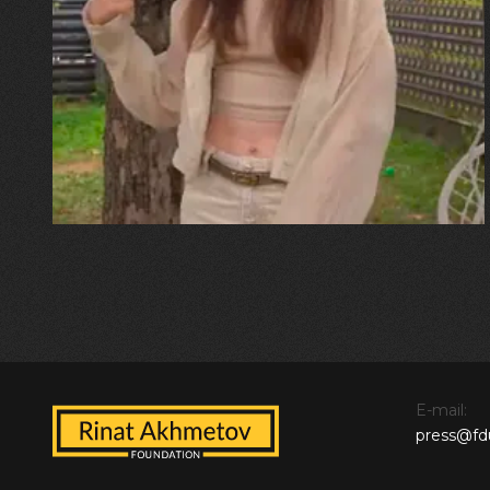
Калина, Дарина та Віра Папроцькі
"Хвиля була, як від моря,
прозора і велика… Я ледве
встигла схопити племінницю"
E-mail:
press@fd