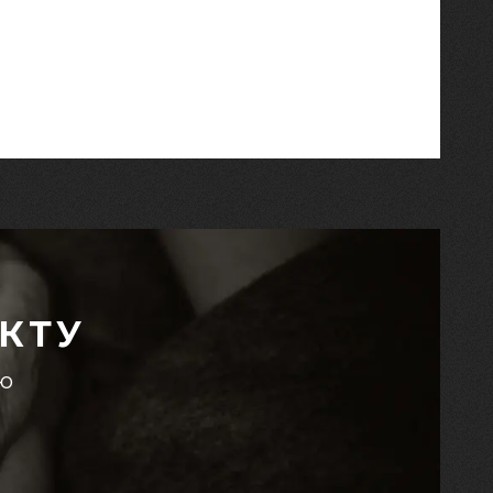
КТУ
єю