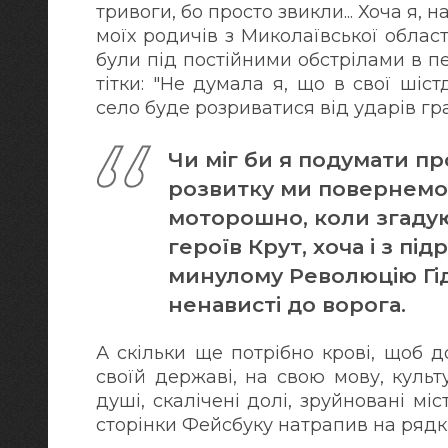
тривоги, бо просто звикли... Хоча я, 
моїх родичів з Миколаївської облас
були під постійними обстрілами в п
тітки: "Не думала я, що в свої шіс
село буде розриватися від ударів град
Чи міг би я подумати про
розвитку ми повернемос
моторошно, коли згадую
героїв Крут, хоча і з пі
минулому Революцію Гід
ненависті до ворога.
А скільки ще потрібно крові, щоб 
своїй державі, на свою мову, куль
душі, скалічені долі, зруйновані мі
сторінки Фейсбуку натрапив на рядки