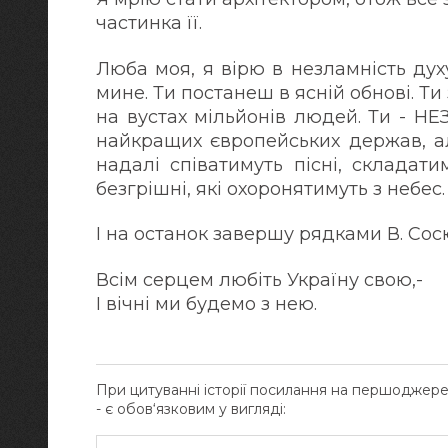
частинка її.
Люба моя, я вірю в незламність духу
мине. Ти постанеш в ясній обнові. Ти
на вустах мільйонів людей. Ти - Н
найкращих європейських держав, ал
надалі співатимуть пісні, складати
безгрішні, які охоронятимуть з небес.
І на останок завершу рядками В. Сос
Всім серцем любіть Україну свою,-
І вічні ми будемо з нею.
При цитуванні історії посилання на першоджер
- є обов‘язковим у вигляді: