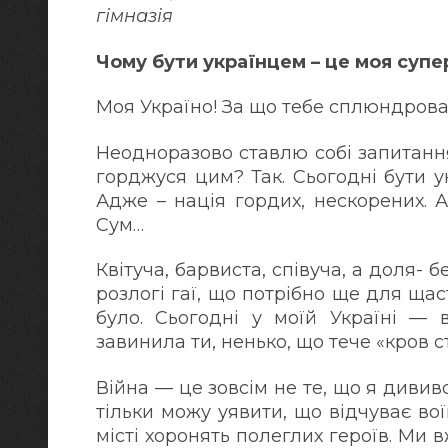
гімназія
Чому бути українцем – це моя супе
Моя Україно! За що тебе сплюндрова
Неодноразово ставлю собі запитання,
горджуся цим? Так. Сьогодні бути у
Адже – нація гордих, нескорених. 
Сум…
Квітуча, барвиста, співуча, а доля- 
розлогі гаї, що потрібно ще для щас
було. Сьогодні у моїй Україні — в
завинила ти, ненько, що тече «кров 
Війна — це зовсім не те, що я дививс
тільки можу уявити, що відчуває во
місті хоронять полеглих героїв. Ми 