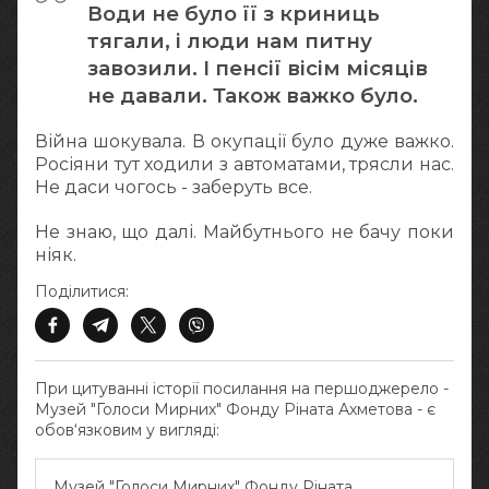
Води не було її з криниць
тягали, і люди нам питну
завозили. І пенсії вісім місяців
не давали. Також важко було.
Війна шокувала. В окупації було дуже важко.
Росіяни тут ходили з автоматами, трясли нас.
Не даси чогось - заберуть все.
Не знаю, що далі. Майбутнього не бачу поки
ніяк.
Поділитися:
При цитуванні історії посилання на першоджерело -
Музей "Голоси Мирних" Фонду Ріната Ахметова - є
обов‘язковим у вигляді:
Музей "Голоси Мирних" Фонду Ріната