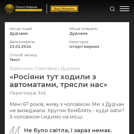
Місце подій:
Місце інтерв'ю:
Дудчани
Дудчани
Дата інтерв'ю:
Категорія:
23.02.2024
Історії мирних
Спосіб запису:
Текст
Валентина Олексіївна | Дудчани
«Росіяни тут ходили з
автоматами, трясли нас»
Переглядів 345
Мені 67 років, живу з чоловіком. Ми з Дудчан
не виїжджали. Кругом бомблять - куди їхати?
З чоловіком сидимо на місці.
Не було світла, і зараз немає.