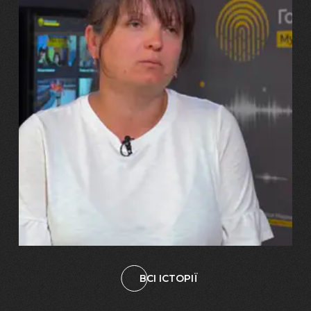
29.07.2026
Марина, Ваїд та Аміна Харченко
"Попри всі втрати, ми не
зламалися: тепер я бачу
свого вбитого чоловіка у
наших дітях"
ВСІ ІСТОРІЇ