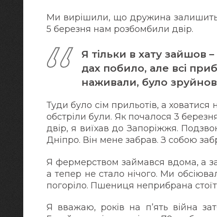
Ми вирішили, що дружина залишиться
5 березня нам розбомбили двір.
Я тільки в хату зайшов 
дах побило, але всі при
наживали, було зруйнов
Туди було сім прильотів, а ховатися 
обстріли були. Як почалося 3 березня
двір, я виїхав до Запоріжжя. Подзв
Дніпро. Він мене забрав. З собою заб
Я фермерством займався вдома, а з
а тепер не стало нічого. Ми обсіюва
погоріло. Пшениця неприбрана стоїть
Я вважаю, років на п’ять війна за