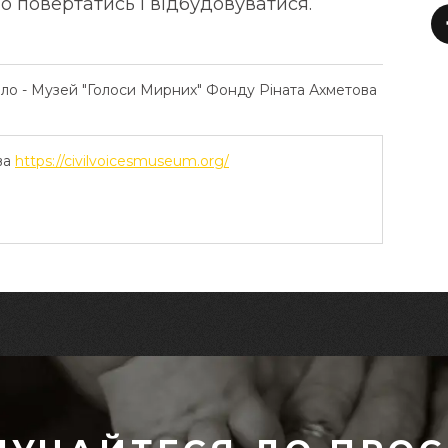
о повертатись і відбудовуватися.
ело - Музей "Голоси Мирних" Фонду Ріната Ахметова
ва
https://civilvoicesmuseum.org/