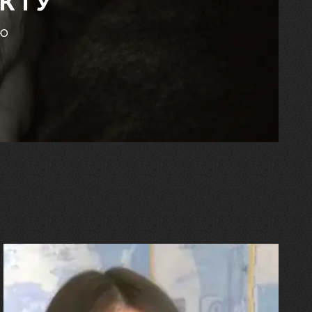
КТУ
єю