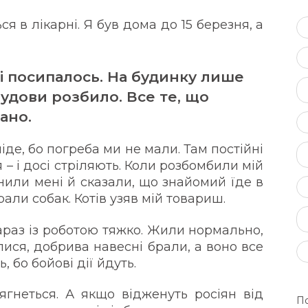
 в лікарні. Я був дома до 15 березня, а
– і посипалось. На будинку лише
будови розбило. Все те, що
ано.
ніде, бо погреба ми не мали. Там постійні
 – і досі стріляють. Коли розбомбили мій
онили мені й сказали, що знайомий їде в
рали собак. Котів узяв мій товариш.
араз із роботою тяжко. Жили нормально,
лися, добрива навесні брали, а воно все
, бо бойові дії йдуть.
тягнеться. А якщо відженуть росіян від
По