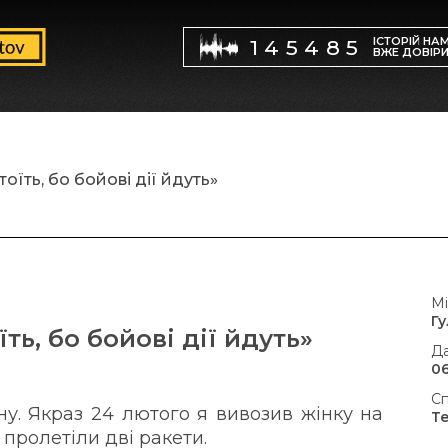
ІСТОРІЙ НА
145485
ВЖЕ ДОВІР
їть, бо бойові дії йдуть»
Мі
Г
ь, бо бойові дії йдуть»
Да
06
Сп
ну. Якраз 24 лютого я вивозив жінку на
Т
пролетіли дві ракети.