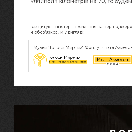
Гуляйполя кілометрів на 70, то будем
При цитуванні історії посилання на першоджер
- є обов‘язковим у вигляді:
Музей "Голоси Мирних" Фонду Ріната Ахмето