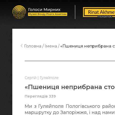
Головна
Імена
«Пшениця неприбрана сто
Сергій | Гуляйполе
«Пшениця неприбрана стоїт
Переглядів 339
Ми з Гуляйполя Пологівського райо
маршрутку до Запоріжжя, і над нами 