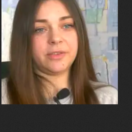
27.07.2026
Олександра Лініченко
"Я перенесла 11 операцій, та
плакала від фантомного
болю. Але маленька донька
бере за руку і змушує йти
далі"