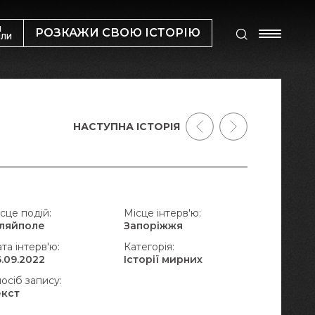
М
РОЗКАЖИ СВОЮ ІСТОРІЮ
ИЛИ
НАСТУПНА ІСТОРІЯ
сце подій:
Місце інтерв'ю:
уляйполе
Запоріжжя
та інтерв'ю:
Категорія:
.09.2022
Історії мирних
осіб запису:
екст