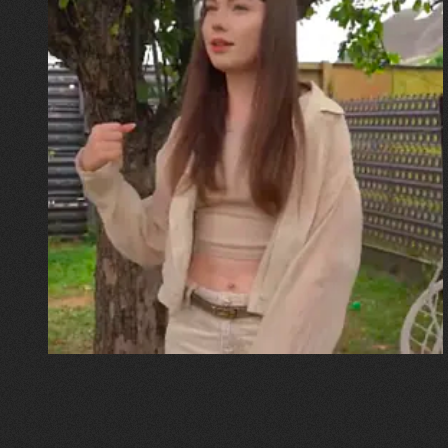
30.07.2026
Калина, Дарина та Віра Папроцькі
"Хвиля була, як від моря,
прозора і велика… Я ледве
встигла схопити племінницю"