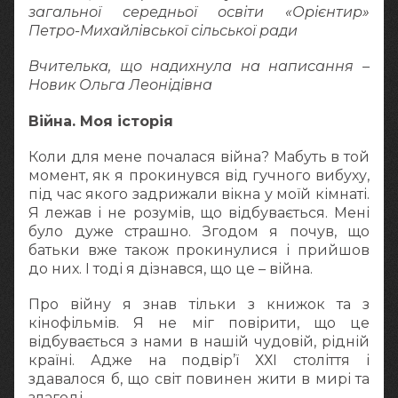
загальної середньої освіти «Орієнтир»
Петро-Михайлівської сільської ради
Вчителька, що надихнула на написання –
Новик Ольга Леонідівна
Війна. Моя історія
Коли для мене почалася війна? Мабуть в той
момент, як я прокинувся від гучного вибуху,
під час якого задрижали вікна у моїй кімнаті.
Я лежав і не розумів, що відбувається. Мені
було дуже страшно. Згодом я почув, що
батьки вже також прокинулися і прийшов
до них. І тоді я дізнався, що це – війна.
Про війну я знав тільки з книжок та з
кінофільмів. Я не міг повірити, що це
відбувається з нами в нашій чудовій, рідній
країні. Адже на подвір’ї ХХІ століття і
здавалося б, що світ повинен жити в мирі та
злагоді.