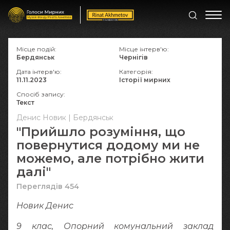
Місце подій:
Місце інтерв'ю:
Бердянськ
Чернігів
Дата інтерв'ю:
Категорія:
11.11.2023
Історії мирних
Спосіб запису:
Текст
Денис Новик | Бердянськ
"Прийшло розуміння, що
повернутися додому ми не
можемо, але потрібно жити
далі"
Переглядів 454
Новик Денис
9 клас, Опорний комунальний заклад