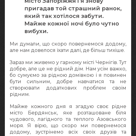
місто Запоріжжя і я знову
пригадав той страшний ранок,
який так хотілося забути.
Майже кожної ночі було чутно
вибухи.
Ми думали, що скоро повернемося додому,
але нам довелося їхати далі, де більш тихіше.
Зараз ми живемо у гарному місті Чернігів. Тут
добре, але це не рідний дім. Нам усім важко,
бо сумуємо за рідною домівкою і я повинен
бути сильним, добре навчатися та не
створювати додаткових проблем своїм
рідним.
Майже кожного дня я згадую своє рідне
місто Бердянськ, яке розташоване біля
чудового, лагідного та теплого Азовського
моря. Я вірю, що скоро ми повернемося
додому, зустрінемо всіх своїх друзів та