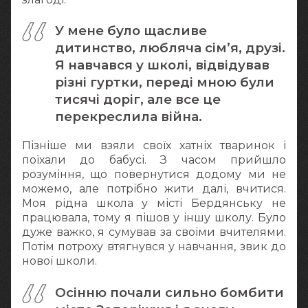
У мене було щасливе
дитинство, любляча сім’я, друзі.
Я навчався у школі, відвідував
різні гуртки, переді мною були
тисячі доріг, але все це
перекреслила війна.
Пізніше ми взяли своїх хатніх тваринок і
поїхали до бабусі. З часом прийшло
розуміння, що повернутися додому ми не
можемо, але потрібно жити далі, вчитися.
Моя рідна школа у місті Бердянську не
працювала, тому я пішов у іншу школу. Було
дуже важко, я сумував за своїми вчителями.
Потім потроху втягнувся у навчання, звик до
нової школи.
Осінню почали сильно бомбити