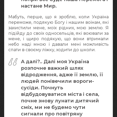
настане Мир.
Мабуть, перше, що я зроблю, коли Україна
переможе, подякую Богу і нашим воїнам, які
захистили мене, моїх рідних, мою землю. Я
підійду до своїх односельців, які воювали за
мене, і щиро подякую, що вони втримали
небо наді мною і давали мені можливість
спати в своєму ліжку, ходити до школи.
А далі?.. Далі моя Україна
розпочне важкий шлях
відродження, адже її землю, її
людей понівечили вороги-
сусіди. Почнуть
відбудовуватися міста і села,
почне знову лунати дитячий
сміх, ми не будемо чути
сигнали про повітряну