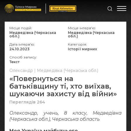
Місце подій:
Місце інтерв'ю:
Медведівка (Черкаська
Медведівка (Черкаська
обл.)
обл.)
Дата інтерв'ю:
Категорія:
24.10.2023
Історії мирних
Спосіб запису:
Текст
Олександр | Медведівка (Черкаська обл.)
«Повернуться на
батьківщину ті, хто виїхав,
шукаючи захисту від війни»
Переглядів 264
Олександр, учень, 8 класу, Медведівка
(Черкаська обл.), Черкаська область
Моя Україна майбутнього