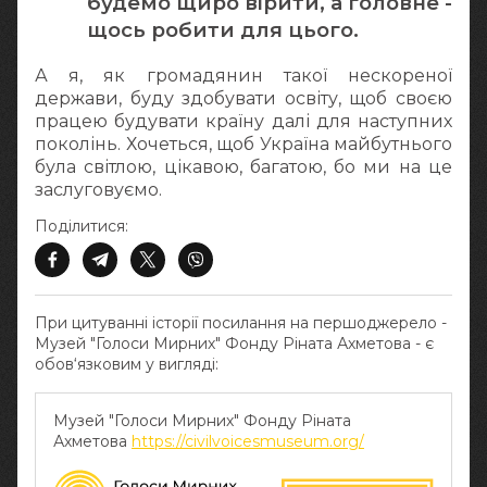
будемо щиро вірити, а головне -
щось робити для цього.
А я, як громадянин такої нескореної
держави, буду здобувати освіту, щоб своєю
працею будувати країну далі для наступних
поколінь. Хочеться, щоб Україна майбутнього
була світлою, цікавою, багатою, бо ми на це
заслуговуємо.
Поділитися:
При цитуванні історії посилання на першоджерело -
Музей "Голоси Мирних" Фонду Ріната Ахметова - є
обов‘язковим у вигляді:
Музей "Голоси Мирних" Фонду Ріната
Ахметова
https://civilvoicesmuseum.org/