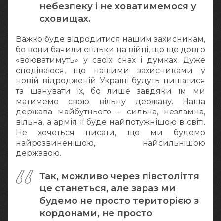
небезпеку і не ховатимемося у
сховищах.
Важко буде відродитися нашим захисникам,
бо вони бачили стільки на війні, що ще довго
«воюватимуть» у своїх снах і думках. Дуже
сподіваюся, що нашими захисниками у
новій відродженій Україні будуть пишатися
та шанувати їх, бо лише завдяки їм ми
матимемо свою вільну державу. Наша
держава майбутнього – сильна, незламна,
вільна, а армія її буде найпотужнішою в світі.
Не хочеться писати, що ми будемо
найрозвиненішою, найсильнішою
державою.
Так, можливо через півстоліття
це станеться, але зараз ми
будемо не просто територією з
кордонами, не просто