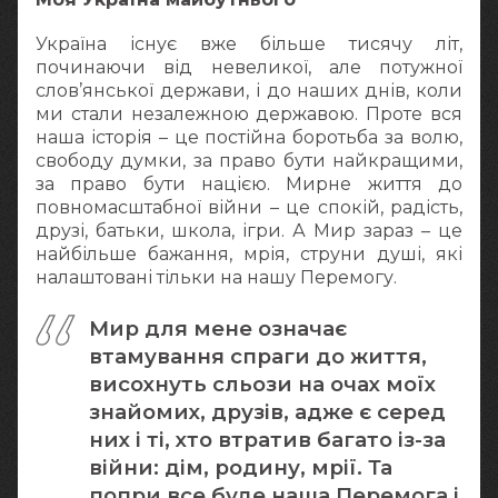
Україна існує вже більше тисячу літ,
починаючи від невеликої, але потужної
слов’янської держави, і до наших днів, коли
ми стали незалежною державою. Проте вся
наша історія – це постійна боротьба за волю,
свободу думки, за право бути найкращими,
за право бути нацією. Мирне життя до
повномасштабної війни – це спокій, радість,
друзі, батьки, школа, ігри. А Мир зараз – це
найбільше бажання, мрія, струни душі, які
налаштовані тільки на нашу Перемогу.
Мир для мене означає
втамування спраги до життя,
висохнуть сльози на очах моїх
знайомих, друзів, адже є серед
них і ті, хто втратив багато із-за
війни: дім, родину, мрії. Та
попри все буде наша Перемога і