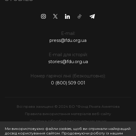
E-mail:
press@fdu.org.ua
E-mail для історій:
stories@fdu.org.ua
Номер гарячої лінії (безкоштовно):
0 (800) 509 001
Всі права захищені © 2024 БО "Фонд Ріната Ахметова
Правила використання матеріалів веб-сайту
Політика обробки персональних даних
Інтелектуальна власність
Ми використовуємо файли cookies, щоб ви отримали найкращий
досвід користування сайтом. Продовжуючи роботу із нашим