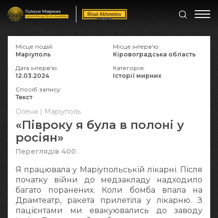
Місце подій:
Місце інтерв'ю:
Маріуполь
Кіровоградська область
Дата інтерв'ю:
Категорія:
12.03.2024
Історії мирних
Спосіб запису:
Текст
Олена | Маріуполь
«Півроку я була в полоні у
росіян»
Переглядів 400
Я працювала у Маріупольській лікарні. Після
початку війни до медзакладу надходило
багато поранених. Коли бомба впала на
Драмтеатр, ракета прилетіла у лікарню. З
пацієнтами ми евакуювались до заводу