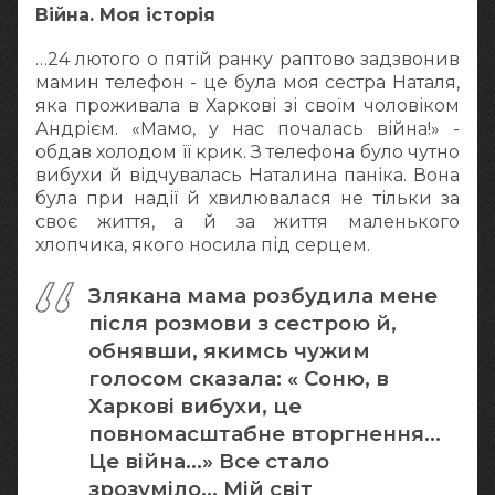
Війна. Моя історія
…24 лютого о пятій ранку раптово задзвонив
мамин телефон - це була моя сестра Наталя,
яка проживала в Харкові зі своїм чоловіком
Андрієм. «Мамо, у нас почалась війна!» -
обдав холодом її крик. З телефона було чутно
вибухи й відчувалась Наталина паніка. Вона
була при надії й хвилювалася не тільки за
своє життя, а й за життя маленького
хлопчика, якого носила під серцем.
Злякана мама розбудила мене
після розмови з сестрою й,
обнявши, якимсь чужим
голосом сказала: « Соню, в
Харкові вибухи, це
повномасштабне вторгнення…
Це війна…» Все стало
зрозуміло… Мій світ