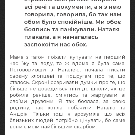
всі речі та документи, а я з нею
говорила, говорила, бо так нам
обом було спокійніше. Ми обоє
боялись та панікували. Наталя
плакала, а я намагалась
заспокоїти нас обох.
Мама з татом поїхали купувати на перший
час їжу та воду, то ж вдома я була сама.
Поговоривши з Наталею, почала писати
своєму хлопцеві та подругам про те, що
сталось. Скроні розривали думки про те, що
більше не доведеться піти до школи, як це
робила раніше, сміятись та жартувати зі
своїми друзями. Я так боялася, за свою
родину, так хотіла побачити Наталю та
Андрія! Тільки тоді я зрозуміла, що всіх
близьких людей потрібно цінувати, бо саме
вони є моїм найбільшим скарбом.