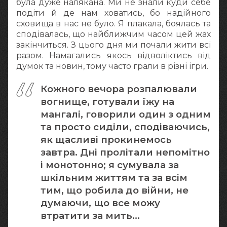
була дуже налякана. Ми не знали куди себе
подіти й де нам ховатись, бо надійного
сховища в нас не було. Я плакала, боялась та
сподівалась, що найближчим часом цей жах
закінчиться. З цього дня ми почали жити всі
разом. Намагались якось відволіктись від
думок та новин, тому часто грали в різні ігри.
Кожного вечора розпалювали
вогнище, готували їжу на
мангалі, говорили один з одним
та просто сиділи, сподіваючись,
як щасливі прокинемось
завтра. Дні пролітали непомітно
і монотонно; я сумувала за
шкільним життям та за всім
тим, що робила до війни, не
думаючи, що все можу
втратити за мить…