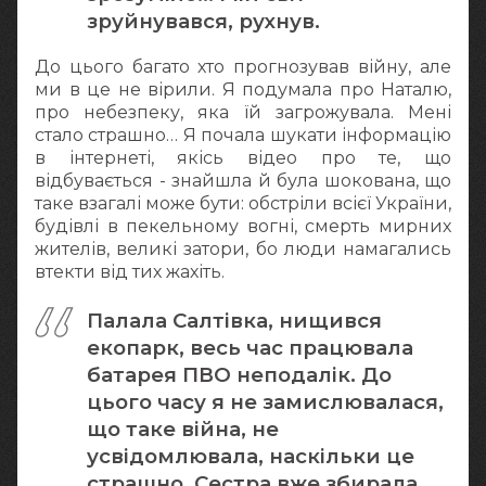
зруйнувався, рухнув.
До цього багато хто прогнозував війну, але
ми в це не вірили. Я подумала про Наталю,
про небезпеку, яка їй загрожувала. Мені
стало страшно… Я почала шукати інформацію
в інтернеті, якісь відео про те, що
відбувається - знайшла й була шокована, що
таке взагалі може бути: обстріли всієї України,
будівлі в пекельному вогні, смерть мирних
жителів, великі затори, бо люди намагались
втекти від тих жахіть.
Палала Салтівка, нищився
екопарк, весь час працювала
батарея ПВО неподалік. До
цього часу я не замислювалася,
що таке війна, не
усвідомлювала, наскільки це
страшно. Сестра вже збирала