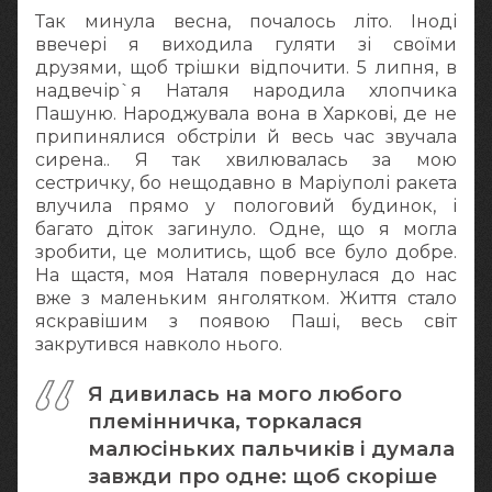
Так минула весна, почалось літо. Іноді
ввечері я виходила гуляти зі своїми
друзями, щоб трішки відпочити. 5 липня, в
надвечір`я Наталя народила хлопчика
Пашуню. Народжувала вона в Харкові, де не
припинялися обстріли й весь час звучала
сирена.. Я так хвилювалась за мою
сестричку, бо нещодавно в Маріуполі ракета
влучила прямо у пологовий будинок, і
багато діток загинуло. Одне, що я могла
зробити, це молитись, щоб все було добре.
На щастя, моя Наталя повернулася до нас
вже з маленьким янголятком. Життя стало
яскравішим з появою Паші, весь світ
закрутився навколо нього.
Я дивилась на мого любого
племінничка, торкалася
малюсіньких пальчиків і думала
завжди про одне: щоб скоріше