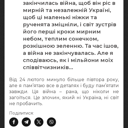
закінчилась війна, щоб він ріс в
мирній та незалежній Україні,
щоб ці маленькі ніжки та
рученята зміцніли, і світ зустрів
його перші кроки мирним
небом, теплим сонечком,
розкішною зеленню. Та час ішов,
а війна не закінчувалась. Але я
сподіваюсь, як і мільйони моїх
співвітчизників…
Від 24 лютого минуло більше півтора року,
але я пам’ятаю все в деталях і буду пам’ятати
завжди. Ця війна – рана, що ніколи не
загоїться. Це злочин, який ні Україна, ні світ
не пробачить.
Поділитися: