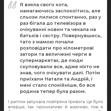
Я взяла свого кота,
намагаючись заспокоїтись, але
сльози лилися спонтанно, раз у
раз бігала до телевізора в
очікуванні новин та чекала на
батьків і сестру. Повернувшись,
тато з мамою почали
розповідати про кілометрові
затори та величезні черги в
супермаркетах, де люди
скуповували все, адже ніхто не
знав, чого очікувати далі. Потім
приїхали Наталя та Андрій, і
мені стало спокійніше, бо вся
родина тепер була разом.
І раптом залунала повітряна тривога. Це було
вперше, так пронизливо й жахливо, тож я