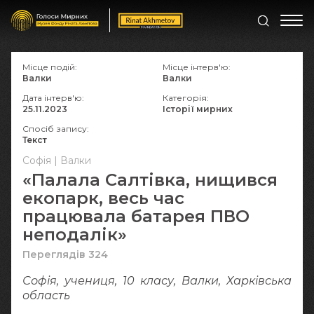
Місце подій:
Місце інтерв'ю:
Валки
Валки
Дата інтерв'ю:
Категорія:
25.11.2023
Історії мирних
Спосіб запису:
Текст
Софія | Валки
«Палала Салтівка, нищився
екопарк, весь час
працювала батарея ПВО
неподалік»
Переглядів 324
Софія, учениця, 10 класу, Валки, Харківська
область