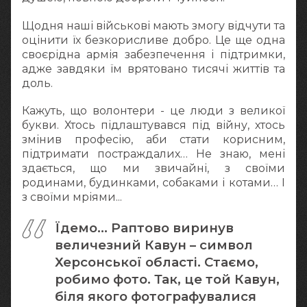
Щодня наші військові мають змогу відчути та
оцінити їх безкорисливе добро. Це ще одна
своєрідна армія забезпечення і підтримки,
адже завдяки їм врятовано тисячі життів та
доль.
Кажуть, що волонтери - це люди з великої
букви. Хтось підлаштувався під війну, хтось
змінив професію, аби стати корисним,
підтримати постраждалих… Не знаю, мені
здається, що ми звичайні, з своїми
родинами, будинками, собаками і котами… І
з своїми мріями...
Їдемо… Раптово виринув
величезний Кавун – символ
Херсонської області. Стаємо,
робимо фото. Так, це той Кавун,
біля якого фотографувалися