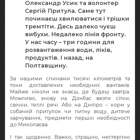
Олександр Усик та волонтер
Сергій Притула. Саме тут
починаєш хвилюватися і трішки
тремтіти. Десь далеко чуєш
вибухи. Недалеко лінія фронту.
У нас часу – три години для
розвантаження води, ліків,
продуктів. І назад, на
Полтавщину.
За нашими спинами тисячі кілометрів та
тони доставлених необхідних вантажів.
Майже ніколи не знаєш, де будеш завтра.
Можливо, знову на Донбас везти сітки,
свічки, теплі речі. Або на Дніпро – корм у
собачий притулок чи питну воду, дитяче
харчування, предмети першої необхідності
до Миколаєва.
І так щоденно. Важко, страшно, нестерпно