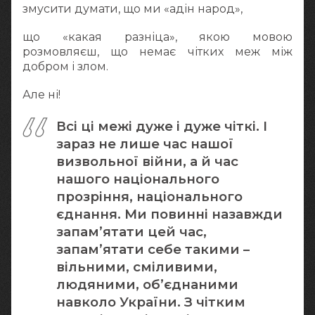
змусити думати, що ми «адін народ»,
що «какая разніца», якою мовою
розмовляєш, що немає чітких меж між
добром і злом.
Але ні!
Всі ці межі дуже і дуже чіткі. І
зараз не лише час нашої
визвольної війни, а й час
нашого національного
прозріння, національного
єднання. Ми повинні назавжди
запам’ятати цей час,
запам’ятати себе такими –
вільними, сміливими,
людяними, об’єднаними
навколо України. З чітким