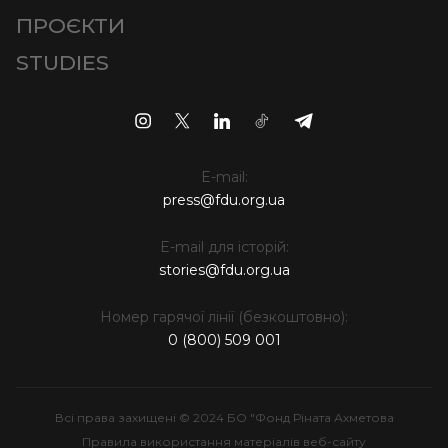
ПРОЄКТИ
STUDIES
E-mail:
press@fdu.org.ua
E-mail для історій:
stories@fdu.org.ua
Номер гарячої лінії (безкоштовно):
0 (800) 509 001
Всі права захищені © 2024 БО "Фонд Ріната Ахметова
Правила використання матеріалів веб-сайту