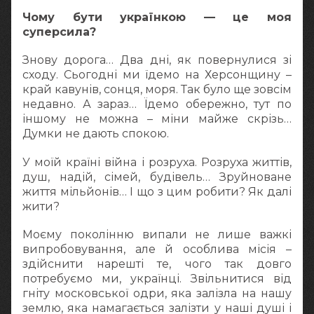
Чому бути українкою — це моя
суперсила?
Знову дорога… Два дні, як повернулися зі
сходу. Сьогодні ми їдемо на Херсонщину –
край кавунів, сонця, моря. Так було ще зовсім
недавно. А зараз… Їдемо обережно, тут по
іншому не можна – міни майже скрізь…
Думки не дають спокою.
У моїй країні війна і розруха. Розруха життів,
душ, надій, сімей, будівель… Зруйноване
життя мільйонів… І що з цим робити? Як далі
жити?
Моєму поколінню випали не лише важкі
випробовування, але й особлива місія –
здійснити нарешті те, чого так довго
потребуємо ми, українці. Звільнитися від
гніту московської одри, яка залізла на нашу
землю, яка намагається залізти у наші душі і