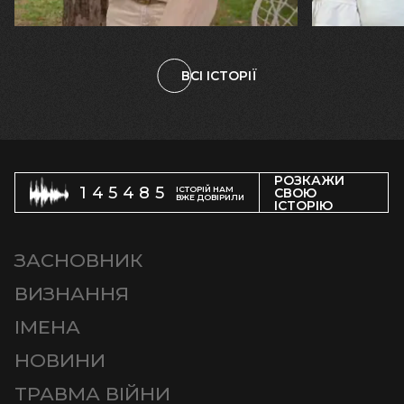
племінницю"
чоловіка у
ВСІ ІСТОРІЇ
РОЗКАЖИ
145485
ІСТОРІЙ НАМ
СВОЮ
ВЖЕ ДОВІРИЛИ
ІСТОРІЮ
ЗАСНОВНИК
ВИЗНАННЯ
ІМЕНА
НОВИНИ
ТРАВМА ВІЙНИ