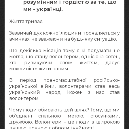
розумінням і гордістю за те, що
ми - українці.
Життя триває.
Зазвичай дух кожної людини проявляється у
вчинках, не зважаючи на будь-яку ситуацію.
Ще декілька місяців тому я й подумати не
могла, що стану волонтером, однією із сотен,
хто, ризикуючи своїм життям, дарує
можливість жити іншим.
В період повномасштабної російсько-
української війни, волонтерами став весь
український народ. Кожен з нас став
волонтером.
Чому люди обирають цей шлях? Тому, що ми
об’єднані спільною метою, стосунками,
дружбою. Волонтери – це люди з широкою
душею, повною доброти і чуйності!