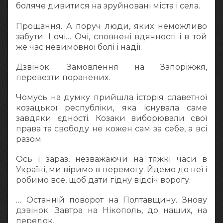
боляче дивитися на зруйновані міста і села.
Прощання. А поруч люди, яких неможливо
забути. І очі… Очі, сповнені вдячності і в той
же час невимовної болі і надії.
Дзвінок. Замовлення на Запоріжжя,
перевезти поранених.
Чомусь на думку прийшла історія славетної
козацької республіки, яка існувала саме
завдяки єдності. Козаки виборювали свої
права та свободу не кожен сам за себе, а всі
разом.
Ось і зараз, незважаючи на тяжкі часи в
Україні, ми віримо в перемогу. Йдемо до неї і
робимо все, щоб дати гідну відсіч ворогу.
… Останній поворот на Полтавщину. Знову
дзвінок. Завтра на Нікополь, до наших, на
передок.