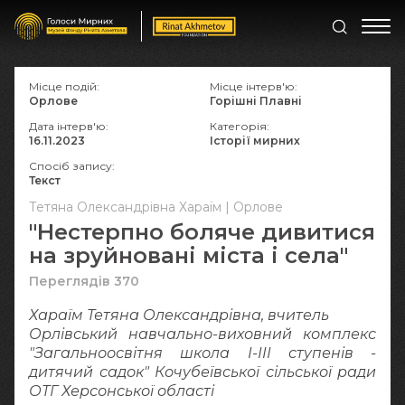
Місце подій:
Місце інтерв'ю:
Орлове
Горішні Плавні
Дата інтерв'ю:
Категорія:
16.11.2023
Історії мирних
Спосіб запису:
Текст
Тетяна Олександрівна Хараїм | Орлове
"Нестерпно боляче дивитися
на зруйновані міста і села"
Переглядів 370
Хараїм Тетяна Олександрівна, вчитель
Орлівський навчально-виховний комплекс
"Загальноосвітня школа І-ІІІ ступенів -
дитячий садок" Кочубеївської сільської ради
ОТГ Херсонської області