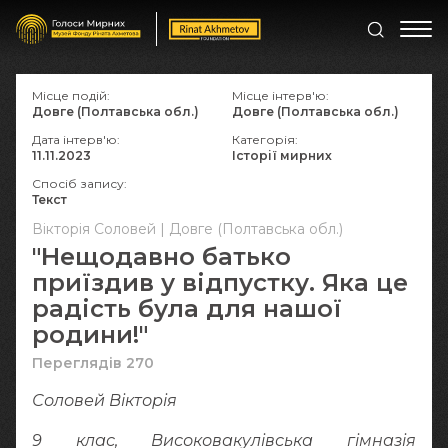
Місце подій:
Місце інтерв'ю:
Довге (Полтавська обл.)
Довге (Полтавська обл.)
Дата інтерв'ю:
Категорія:
11.11.2023
Історії мирних
Спосіб запису:
Текст
Вікторія Соловей | Довге (Полтавська обл.)
"Нещодавно батько
приїздив у відпустку. Яка це
радість була для нашої
родини!"
Переглядів 270
Соловей Вікторія
9 клас, Високовакулівська гімназія