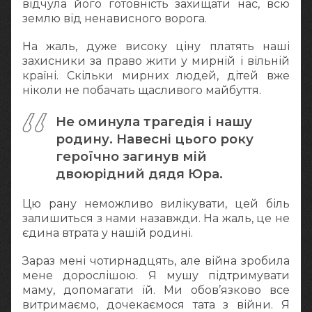
відчула його готовність захищати нас, всю
землю від ненависного ворога.
На жаль, дуже високу ціну платять наші
захисники за право жити у мирній і вільній
країні. Скільки мирних людей, дітей вже
ніколи не побачать щасливого майбуття.
Не оминула трагедія і нашу
родину. Навесні цього року
героїчно загинув мій
двоюрідний дядя Юра.
Цю рану неможливо вилікувати, цей біль
залишиться з нами назавжди. На жаль, це не
єдина втрата у нашій родині.
Зараз мені чотирнадцять, але війна зробила
мене дорослішою. Я мушу підтримувати
маму, допомагати їй. Ми обов’язково все
витримаємо, дочекаємося тата з війни. Я