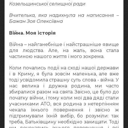
Козельщинської селищної ради
Вчителька, яка надихнула на написання –
Бажан Зоя Олексіївна
Війна. Моя історія
Війна – найганебніше і найстрашніше явище
для людства. Але, на жаль, вона стала
частиною нашого життя і мого зокрема.
Коли почались події на сході нашої держави
і в Криму, я була зовсім маленька, але вже
тоді усвідомила страшну суть слова - війна. У
нас велика і дружна родина, ми часто
збиралися разом на свята. Звісно, це було до
початку війни, і тому коли мої два дяді стали
учасниками АТО, вся родина з нетерпінням
чекала їхнього повернення і звісно ж
підтримували їхній вибір, бо розуміли: так
треба, Батьківщину необхідно захищати. Тоді
ми дочекались їхнього повернення, і всі