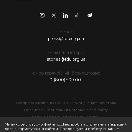
E-mail:
press@fdu.org.ua
E-mail для історій:
stories@fdu.org.ua
Номер гарячої лінії (безкоштовно):
0 (800) 509 001
Всі права захищені © 2024 БО "Фонд Ріната Ахметова
Правила використання матеріалів веб-сайту
Політика обробки персональних даних
Інтелектуальна власність
Ми використовуємо файли cookies, щоб ви отримали найкращий
досвід користування сайтом. Продовжуючи роботу із нашим