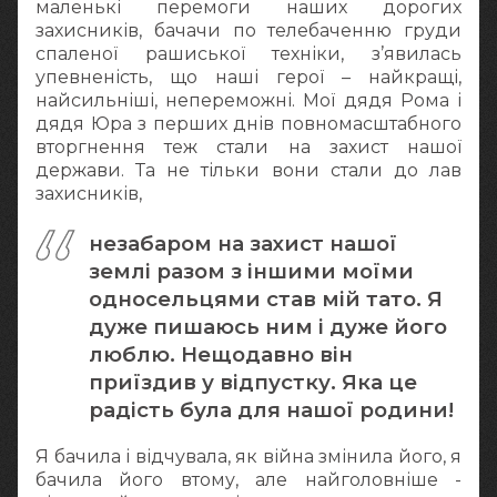
маленькі перемоги наших дорогих
захисників, бачачи по телебаченню груди
спаленої рашиської техніки, з’явилась
упевненість, що наші герої – найкращі,
найсильніші, непереможні. Мої дядя Рома і
дядя Юра з перших днів повномасштабного
вторгнення теж стали на захист нашої
держави. Та не тільки вони стали до лав
захисників,
незабаром на захист нашої
землі разом з іншими моїми
односельцями став мій тато. Я
дуже пишаюсь ним і дуже його
люблю. Нещодавно він
приїздив у відпустку. Яка це
радість була для нашої родини!
Я бачила і відчувала, як війна змінила його, я
бачила його втому, але найголовніше -