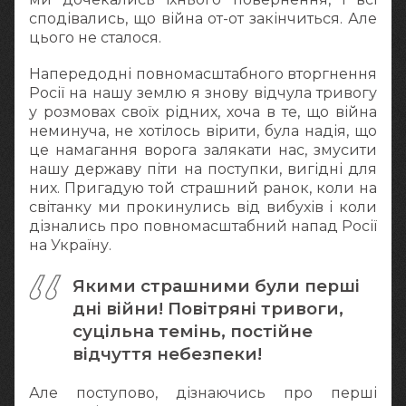
сподівались, що війна от-от закінчиться. Але
цього не сталося.
Напередодні повномасштабного вторгнення
Росії на нашу землю я знову відчула тривогу
у розмовах своїх рідних, хоча в те, що війна
неминуча, не хотілось вірити, була надія, що
це намагання ворога залякати нас, змусити
нашу державу піти на поступки, вигідні для
них. Пригадую той страшний ранок, коли на
світанку ми прокинулись від вибухів і коли
дізнались про повномасштабний напад Росії
на Україну.
Якими страшними були перші
дні війни! Повітряні тривоги,
суцільна темінь, постійне
відчуття небезпеки!
Але поступово, дізнаючись про перші