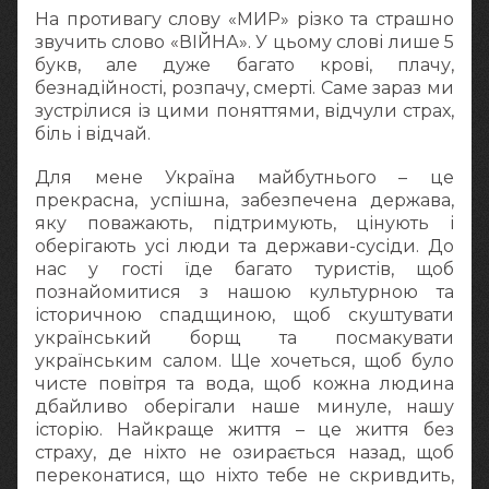
На противагу слову «МИР» різко та страшно
звучить слово «ВІЙНА». У цьому слові лише 5
букв, але дуже багато крові, плачу,
безнадійності, розпачу, смерті. Саме зараз ми
зустрілися із цими поняттями, відчули страх,
біль і відчай.
Для мене Україна майбутнього – це
прекрасна, успішна, забезпечена держава,
яку поважають, підтримують, цінують і
оберігають усі люди та держави-сусіди. До
нас у гості їде багато туристів, щоб
познайомитися з нашою культурною та
історичною спадщиною, щоб скуштувати
український борщ та посмакувати
українським салом. Ще хочеться, щоб було
чисте повітря та вода, щоб кожна людина
дбайливо оберігали наше минуле, нашу
історію. Найкраще життя – це життя без
страху, де ніхто не озирається назад, щоб
переконатися, що ніхто тебе не скривдить,