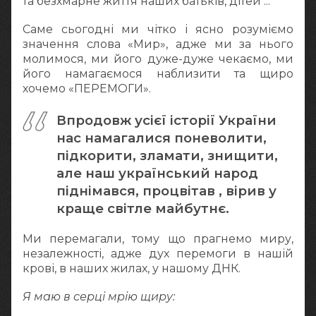
та безхмарне життя наших батьків, дітей ...
Саме сьогодні ми чітко і ясно розуміємо
значення слова «Мир», адже ми за нього
молимося, ми його дуже-дуже чекаємо, ми
його намагаємося наблизити та щиро
хочемо «ПЕРЕМОГИ».
Впродовж усієї історії України
нас намагалися поневолити,
підкорити, зламати, знищити,
але наш український народ
піднімався, процвітав , вірив у
краще світле майбутнє.
Ми перемагали, тому що прагнемо миру,
незалежності, адже дух перемоги в нашій
крові, в наших жилах, у нашому ДНК.
Я маю в серці мрію щиру: