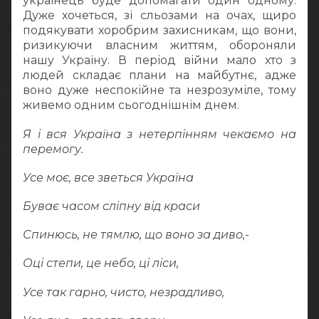
українець буде допомагати один одному.
Дуже хочеться, зі сльозами на очах, щиро
подякувати хоробрим захисникам, що вони,
ризикуючи власним життям, обороняли
нашу Україну. В період війни мало хто з
людей складає плани на майбутнє, адже
воно дуже неспокійне та незрозуміле, тому
живемо одним сьогоднішнім днем.
Я і вся Україна з нетерпінням чекаємо на
перемогу.
Усе моє, все зветься Україна
Буває часом сліпну від краси
Спинюсь, не тямлю, що воно за диво,-
Оці степи, це небо, ці ліси,
Усе так гарно, чисто, незрадливо,