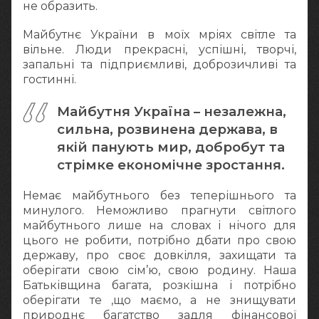
не образить.
Майбутнє України в моїх мріях світле та
вільне. Люди прекрасні, успішні, творчі,
запальні та підприємливі, доброзичливі та
гостинні.
Майбутня Україна – незалежна,
сильна, розвинена держава, в
якій панують мир, добробут та
стрімке економічне зростання.
Немає майбутнього без теперішнього та
минулого. Неможливо прагнути світлого
майбутнього лише на словах і нічого для
цього не робити, потрібно дбати про свою
державу, про своє довкілля, захищати та
оберігати свою сім’ю, свою родину. Наша
Батьківщина багата, розкішна і потрібно
оберігати те ,що маємо, а не знищувати
природнє багатство задля фінансової