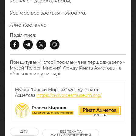
Усе як є – дорога, явори,
Усе моє все зветься – Україна.
Ліна Костенко
Поділитися:
При цитуванні історії посилання на першоджерело -
Музей "Голоси Мирних" Фонду Ріната Ахметова - є
обов‘язковим у вигляді:
Музей "Голоси Мирних" Фонду Ріната
Ахметова
https://civilvoicesmuseum.org/
ДІТИ
БЕЗПЕКА ТА
ЖИТТЄЗАБЕЗПЕЧЕННЯ