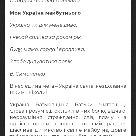
Сабадах Неоніла Павлівна
Моя Україна майбутнього
Україно, ти для мене диво,
І нехай сплива за роком рік,
Буду, мамо, горда і вродлива,
З тебе дивуватися повік.
В. Симоненко
В нас єдина мета – Україна свята, нездоланна
ніким і ніколи!
Україна… Батьківщина… Батьки… Читаєш ці
слова і розумієш скільки в них болю, відчаю,
нерозуміння, страждання, сліз, плачу - з
однієї сторони, з іншої – це сміх, радість,
щасливе дитинство і світле майбутнє, довге