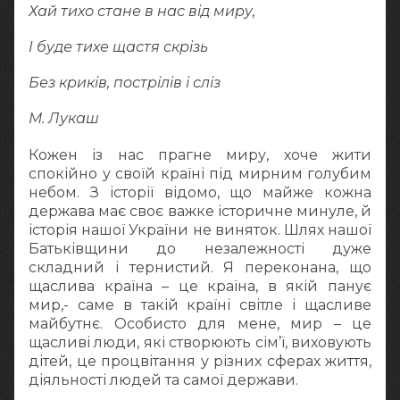
Хай тихо стане в нас від миру,
І буде тихе щастя скрізь
Без криків, пострілів і сліз
М. Лукаш
Кожен із нас прагне миру, хоче жити
спокійно у своїй країні під мирним голубим
небом. З історії відомо, що майже кожна
держава має своє важке історичне минуле, й
історія нашої України не виняток. Шлях нашої
Батьківщини до незалежності дуже
складний і тернистий. Я переконана, що
щаслива країна – це країна, в якій панує
мир,- саме в такій країні світле і щасливе
майбутнє. Особисто для мене, мир – це
щасливі люди, які створюють сім’ї, виховують
дітей, це процвітання у різних сферах життя,
діяльності людей та самої держави.