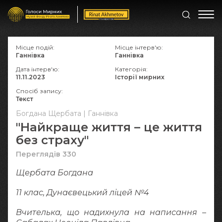
Місце подій:
Місце інтерв'ю:
Ганнівка
Ганнівка
Дата інтерв'ю:
Категорія:
11.11.2023
Історії мирних
Спосіб запису:
Текст
Богдана Щербата | Ганнівка
"Найкраще життя – це життя
без страху"
Переглядів 330
Щербата Богдана
11 клас, Дунаєвецький ліцей №4
Вчителька, що надихнула на написання –