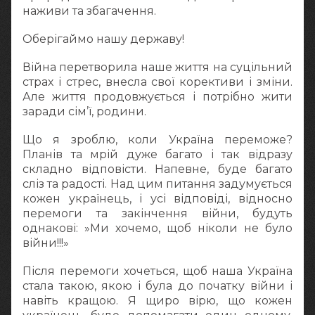
наживи та збагачення.
Оберігаймо нашу державу!
Війна перетворила наше життя на суцільний
страх і стрес, внесла свої корективи і зміни.
Але життя продовжується і потрібно жити
заради сім’ї, родини.
Що я зроблю, коли Україна переможе?
Планів та мрій дуже багато і так відразу
складно відповісти. Напевне, буде багато
сліз та радості. Над цим питання задумується
кожен українець, і усі відповіді, відносно
перемоги та закінчення війни, будуть
однакові: »Ми хочемо, щоб ніколи не було
війни!!!»
Після перемоги хочеться, щоб наша Україна
стала такою, якою і була до початку війни і
навіть кращою. Я щиро вірю, що кожен