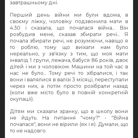
завтрашньому дні.
Перший день війни ми були вдома, в
своєму ліжку, чоловіку подзвонила мати в
4.30 і сказала, що почалася війна... Він
розбудив мене, сказав збирати речі... Я
почала збирати речі, не розуміючи, навіщо я
то роблю, тому що виїхати нам було
нереально, у зв'язку з тим, що моя мати
інвалід 1 групи, лежача, бабуся 86 років, двоє
дітей і ми з чоловіком. Машини на той час в
нас не було... Тому речі то зібралися, і так
вони і валялися в валізі 3 місяці, переступали
через них, а потім просто розібрали назад
(коли вже місто було в повній конкретній
окупації).
Дітям ми сказали зранку, що в школу вони
не йдуть. На питання "чому?" - "Війна
почалася", вони не вірили (як і я). Думали, що
то не надовго.