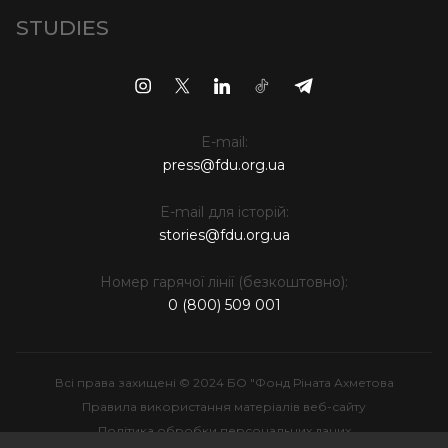
STUDIES
E-mail:
press@fdu.org.ua
E-mail для історій:
stories@fdu.org.ua
Номер гарячої лінії (безкоштовно):
0 (800) 509 001
Всі права захищені © 2024 БО "Фонд Ріната Ахметова
Правила використання матеріалів веб-сайту
Політика обробки персональних даних