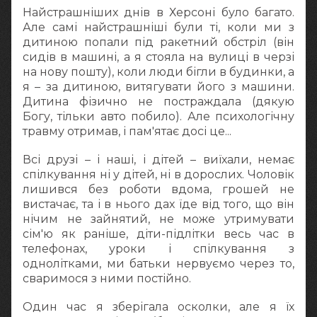
Найстрашніших днів в Херсоні було багато.
Але самі найстрашніші були ті, коли ми з
дитиною попали під ракетний обстріл (він
сидів в машині, а я стояла на вулиці в черзі
на нову пошту), коли люди бігли в будинки, а
я – за дитиною, витягувати його з машини.
Дитина фізично не постраждала (дякую
Богу, тільки авто побило). Але психологічну
травму отримав, і пам'ятає досі це...
Всі друзі – і наші, і дітей – виїхали, немає
спілкування ні у дітей, ні в дорослих. Чоловік
лишився без роботи вдома, грошей не
вистачає, та і в нього дах їде від того, що він
нічим не зайнятий, не може утримувати
сім'ю як раніше, діти-підлітки весь час в
телефонах, уроки і спілкування з
однолітками, ми батьки нервуємо через то,
сваримося з ними постійно.
Один час я зберігала осколки, але я їх