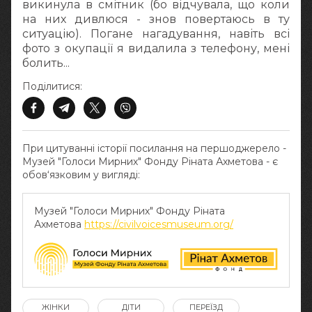
викинула в смітник (бо відчувала, що коли
на них дивлюся - знов повертаюсь в ту
ситуацію). Погане нагадування, навіть всі
фото з окупації я видалила з телефону, мені
болить...
Поділитися:
При цитуванні історії посилання на першоджерело -
Музей "Голоси Мирних" Фонду Ріната Ахметова - є
обов‘язковим у вигляді:
Музей "Голоси Мирних" Фонду Ріната
Ахметова
https://civilvoicesmuseum.org/
ЖІНКИ
ДІТИ
ПЕРЕЇЗД