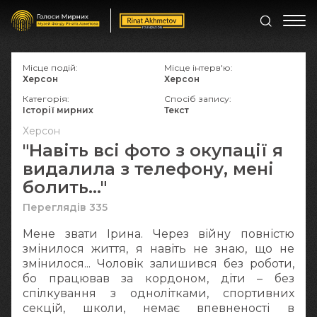
Місце подій:
Місце інтерв'ю:
Херсон
Херсон
Категорія:
Спосіб запису:
Історії мирних
Текст
Херсон
"Навіть всі фото з окупації я
видалила з телефону, мені
болить..."
Переглядів 335
Мене звати Ірина. Через війну повністю
змінилося життя, я навіть не знаю, що не
змінилося... Чоловік залишився без роботи,
бо працював за кордоном, діти – без
спілкування з однолітками, спортивних
секцій, школи, немає впевненості в