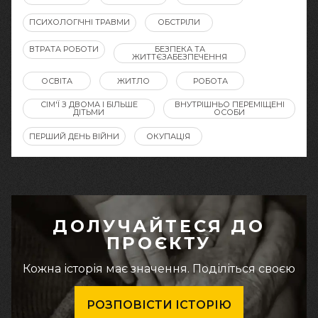
ПСИХОЛОГІЧНІ ТРАВМИ
ОБСТРІЛИ
ВТРАТА РОБОТИ
БЕЗПЕКА ТА
ЖИТТЄЗАБЕЗПЕЧЕННЯ
ОСВІТА
ЖИТЛО
РОБОТА
СІМ'Ї З ДВОМА І БІЛЬШЕ
ВНУТРІШНЬО ПЕРЕМІЩЕНІ
ДІТЬМИ
ОСОБИ
ПЕРШИЙ ДЕНЬ ВІЙНИ
ОКУПАЦІЯ
ДОЛУЧАЙТЕСЯ ДО
ПРОЄКТУ
Кожна історія має значення. Поділіться своєю
РОЗПОВІСТИ ІСТОРІЮ