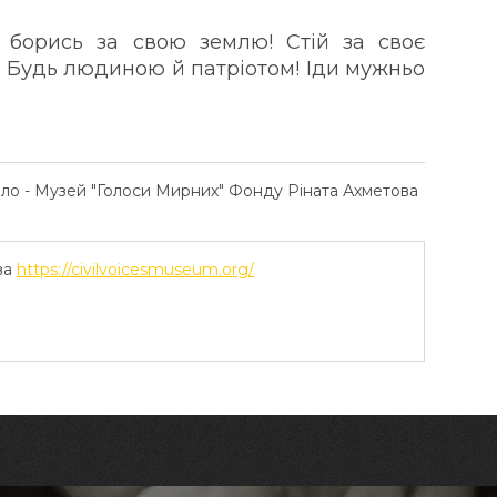
 борись за свою землю! Стій за своє
! Будь людиною й патріотом! Іди мужньо
ело - Музей "Голоси Мирних" Фонду Ріната Ахметова
ва
https://civilvoicesmuseum.org/