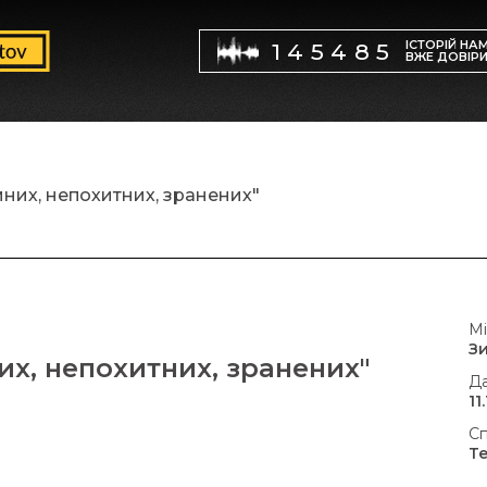
ІСТОРІЙ НА
145485
ВЖЕ ДОВІР
мних, непохитних, зранених"
Мі
З
них, непохитних, зранених"
Да
11
Сп
Т