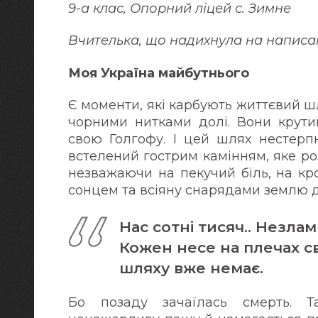
9-а клас, Опорний ліцей с. Зимне
Вчителька, що надихнула на написа
Моя Україна майбутнього
Є моменти, які карбують життєвий 
чорними нитками долі. Вони крути
свою Голгофу. І цей шлях нестерпн
встелений гострим камінням, яке роз
незважаючи на пекучий біль, на кр
сонцем та всіяну снарядами землю
Нас сотні тисяч.. Незлам
Кожен несе на плечах св
шляху вже немає.
Бо позаду зачаїлась смерть. 