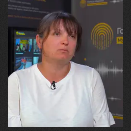
29.07.2026
Марина, Ваїд та Аміна Харченко
"Попри всі втрати, ми не
зламалися: тепер я бачу
свого вбитого чоловіка у
наших дітях"