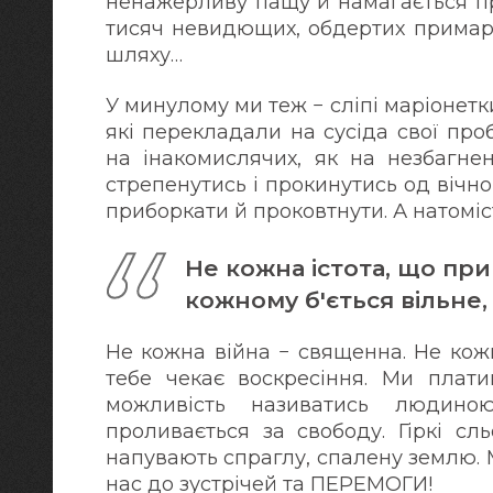
ненажерливу пащу й намагається пр
тисяч невидющих, обдертих примар,
шляху…
У минулому ми теж − сліпі маріонетки,
які перекладали на сусіда свої про
на інакомислячих, як на незбагне
стрепенутись і прокинутись од вічно
приборкати й проковтнути. А натоміс
Не кожна істота, що при
кожному б'ється вільне,
Не кожна війна − священна. Не кожн
тебе чекає воскресіння. Ми плати
можливість називатись людино
проливається за свободу. Гіркі сл
напувають спраглу, спалену землю. 
нас до зустрічей та ПЕРЕМОГИ!