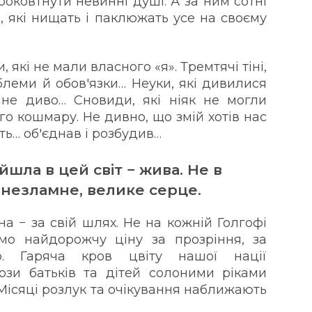
оковтнути невинні душі. А за ним сотні
 які нищать і паклюжать усе на своєму
 які не мали власного «я». Тремтячі тіні,
блеми й обов'язки… Неуки, які дивилися
нне диво… Сновиди, які ніяк не могли
го кошмару. Не дивно, що змій хотів нас
ть… об'єднав і розбудив…
йшла в цей світ − жива. Не в
 незламне, велике серце.
а − за свій шлях. Не на кожній Голгофі
мо найдорожчу ціну за прозріння, за
ю. Гаряча кров цвіту нашої нації
ьози батьків та дітей солоними ріками
Місяці розлук та очікування наближають