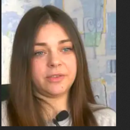
27.07.2026
Олександра Лініченко
"Я перенесла 11 операцій, та
плакала від фантомного
болю. Але маленька донька
бере за руку і змушує йти
далі"