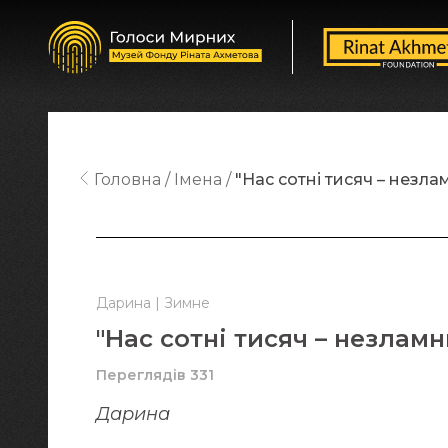
Головна
Імена
"Нас сотні тисяч – незла
Дарина | Зимне
"Нас сотні тисяч – незлам
Переглядів 331
Дарина