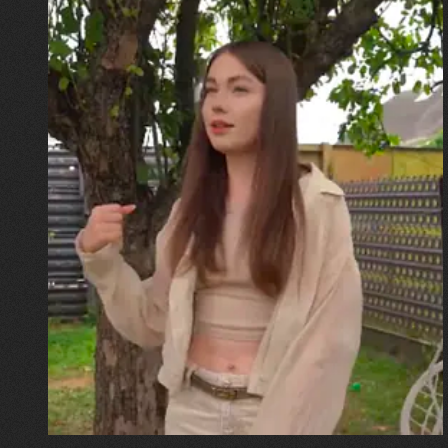
30.07.2026
Калина, Дарина та Віра Папроцькі
"Хвиля була, як від моря,
прозора і велика… Я ледве
встигла схопити племінницю"