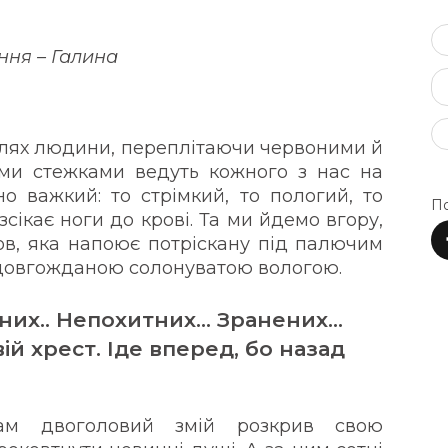
ння – Галина
шлях людини, переплітаючи червоними й
ми стежками ведуть кожного з нас на
о важкий: то стрімкий, то пологий, то
По
сікає ноги до крові. Та ми йдемо вгору,
ов, яка напоює потріскану під палючим
 довгожданою солонуватою вологою.
них.. Непохитних... Зранених...
ій хрест. Іде вперед, бо назад
Там двоголовий змій розкрив свою