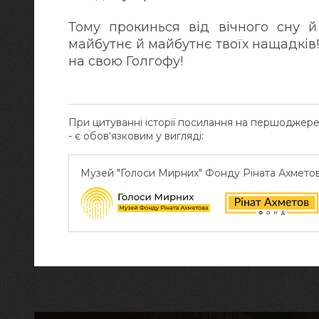
Тому прокинься від вічного сну й
майбутнє й майбутнє твоїх нащадків
на свою Голгофу!
При цитуванні історії посилання на першоджер
- є обов‘язковим у вигляді:
Музей "Голоси Мирних" Фонду Ріната Ахмето