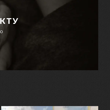
КТУ
єю