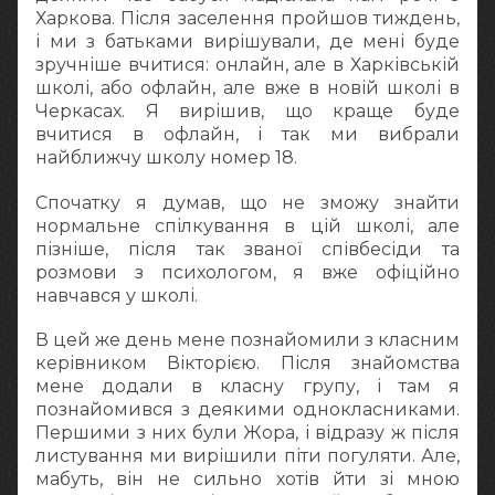
Харкова. Після заселення пройшов тиждень,
і ми з батьками вирішували, де мені буде
зручніше вчитися: онлайн, але в Харківській
школі, або офлайн, але вже в новій школі в
Черкасах. Я вирішив, що краще буде
вчитися в офлайн, і так ми вибрали
найближчу школу номер 18.
Спочатку я думав, що не зможу знайти
нормальне спілкування в цій школі, але
пізніше, після так званої співбесіди та
розмови з психологом, я вже офіційно
навчався у школі.
В цей же день мене познайомили з класним
керівником Вікторією. Після знайомства
мене додали в класну групу, і там я
познайомився з деякими однокласниками.
Першими з них були Жора, і відразу ж після
листування ми вирішили піти погуляти. Але,
мабуть, він не сильно хотів йти зі мною