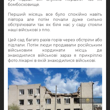
бомбосховище.
Перший місяць все було спокійно навіть
півтора але потім почали дуже сильно
обстрілювати так як біля нас у саду стояли
наші військові з ппо.
Цей сад багато разів горів через обстріли або
підпали. Потім люди продавали російським
військовим кординати місць де
знаходилися військові зараз я прикріплю
фото лікарні в якій знаходилися військові.