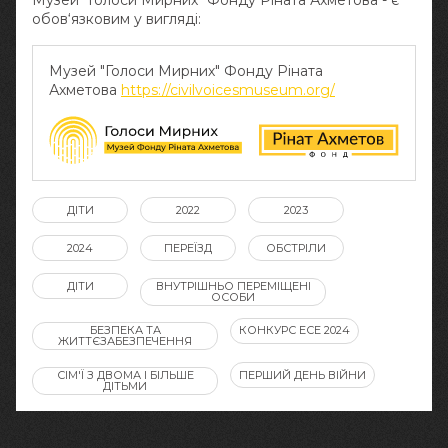
Музей "Голоси Мирних" Фонду Ріната Ахметова - є
обов‘язковим у вигляді:
Музей "Голоси Мирних" Фонду Ріната
Ахметова
https://civilvoicesmuseum.org/
ДІТИ
2022
2023
2024
ПЕРЕЇЗД
ОБСТРІЛИ
ДІТИ
ВНУТРІШНЬО ПЕРЕМІЩЕНІ
ОСОБИ
БЕЗПЕКА ТА
КОНКУРС ЕСЕ 2024
ЖИТТЄЗАБЕЗПЕЧЕННЯ
СІМ'Ї З ДВОМА І БІЛЬШЕ
ПЕРШИЙ ДЕНЬ ВІЙНИ
ДІТЬМИ