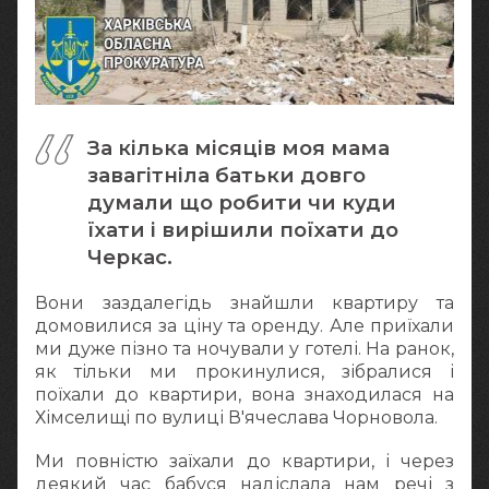
За кілька місяців моя мама
завагітніла батьки довго
думали що робити чи куди
їхати і вирішили поїхати до
Черкас.
Вони заздалегідь знайшли квартиру та
домовилися за ціну та оренду. Але приїхали
ми дуже пізно та ночували у готелі. На ранок,
як тільки ми прокинулися, зібралися і
поїхали до квартири, вона знаходилася на
Хімселищі по вулиці В'ячеслава Чорновола.
Ми повністю заїхали до квартири, і через
деякий час бабуся надіслала нам речі з