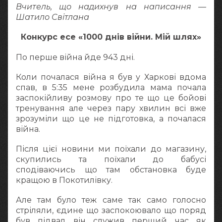
Вчитель, що надихнув на написання —
Шатило Світлана
Конкурс есе «1000 днів війни. Мій шлях»
По перше війна йде 943 дні.
Коли почалася війна я був у Харкові вдома
спав, в 5:35 мене розбудила мама почала
заспокійливу розмову про те що це бойові
тренування але через пару хвилин всі вже
зрозуміли що це не підготовка, а почалася
війна.
Після цієї новини ми поїхали до магазину,
скупились та поїхали до бабусі
сподіваючись що там обстановка буде
кращою в Покотилівку.
Але там було теж саме так само голосно
стріляли, єдине що заспокоювало що поряд
був підвал він служив перший час як