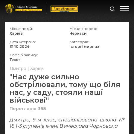
Місце подій:
Місце інтерв'ю:
Харків
Черкаси
Дата інтерв'ю:
Категорія:
31.10.2024
Історії мирних
Спосіб запису:
Текст
Дмитро | Харків
"Нас дуже сильно
обстрілювали, тому що біля
нас, у саду, стояли наші
військові"
Переглядів 398
Дмитро, 9-м клас, спеціалізована школа №
18 1-3 ступенів імені В'ячеслава Чорновола