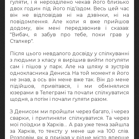
гуляти, і я нерозділено чекав його близько
двох годин під його під'їздом. Весь цей час
він не відповідав ні на дзвінки, ні на
повідомлення. Але коли я вже прийшов
додому, він мені передзвонив і сказав:
"Вибач, я забув про тебе, поки грав у
Сталкер".
Після цього невдалого досвіду у спілкуванні
з людьми з класу я вирішив вийти погуляти
сам і пішов у парк. Але на шляху я зустрів
однокласника Дениса. На той момент я його
не знав, а ось він мене вже так. Він до мене
підійшов, привітався, і ми обмінялися
юзерами в Телеграмі та почали спілкуватися
щодня, а потім і почали гуляти разом.
З Денисом ми пройшли через багато, і через
сварки, і припиняли спілкуватися. Та через
мої поїздки в Харків… А раз уже тема зайшла
за Харків, то тексту у мене ще на 100 слів.
Розповім, як я приїхав у рідне місто вперше