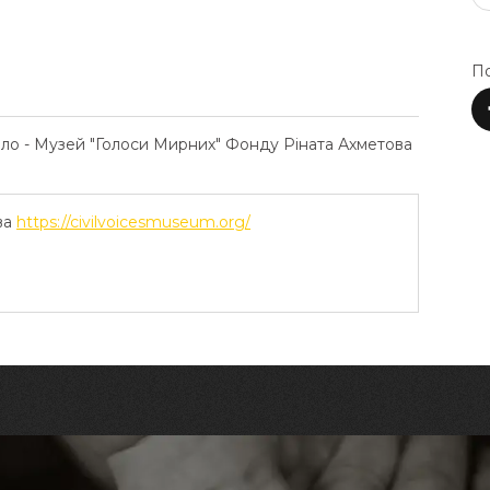
По
ело - Музей "Голоси Мирних" Фонду Ріната Ахметова
ва
https://civilvoicesmuseum.org/