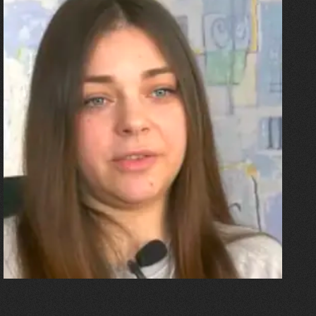
27.07.2026
Олександра Лініченко
"Я перенесла 11 операцій, та
плакала від фантомного
болю. Але маленька донька
бере за руку і змушує йти
далі"