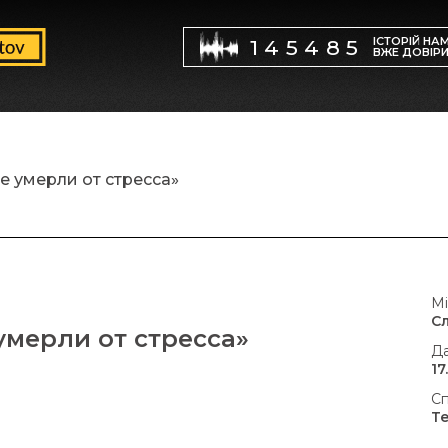
ІСТОРІЙ НА
145485
ВЖЕ ДОВІР
 умерли от стресса»
Мі
С
мерли от стресса»
Да
17
Сп
Т