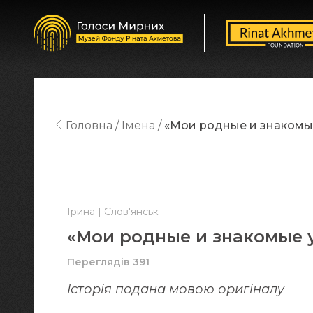
Головна
Імена
«Мои родные и знакомые
Ірина | Слов'янськ
«Мои родные и знакомые у
Переглядів 391
Історія подана мовою оригіналy