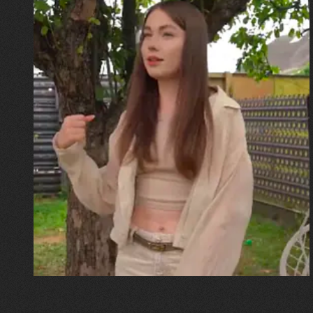
30.07.2026
Калина, Дарина та Віра Папроцькі
"Хвиля була, як від моря,
прозора і велика… Я ледве
встигла схопити племінницю"