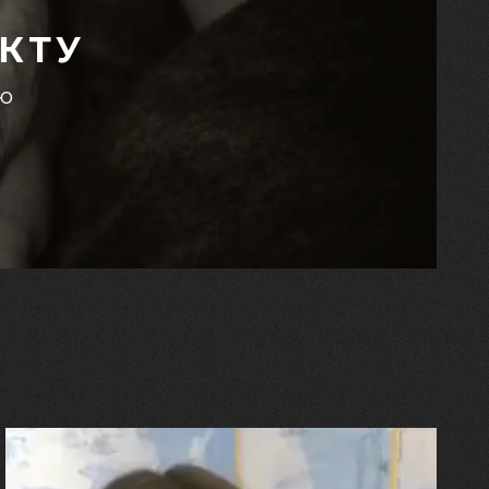
КТУ
єю