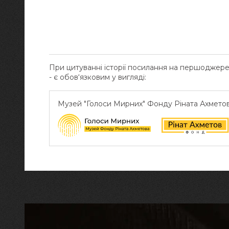
При цитуванні історії посилання на першоджер
- є обов‘язковим у вигляді:
Музей "Голоси Мирних" Фонду Ріната Ахмето