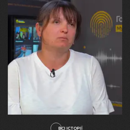
29.07.2026
Марина, Ваїд та Аміна Харченко
"Попри всі втрати, ми не
зламалися: тепер я бачу
свого вбитого чоловіка у
наших дітях"
ВСІ ІСТОРІЇ