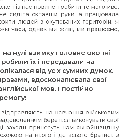
 кожен із нас повинен робити те можливе,
не сиділа склавши руки, а працювала
зити людей з окупованих територій. Я
важкі часи, однак ми живі, ми працюємо,
о на нулі взимку головне окопні
 робили їх і передавали на
олікалася від усіх сумних думок.
правами, вдосконалювала свої
англійської мов. І постійно
еремогу!
 відправляють на навчання військовим
із задоволенням береться виконувати свої
 ці заходи принесуть нам якнайшвидшу
схожою на нього і до всього братись з