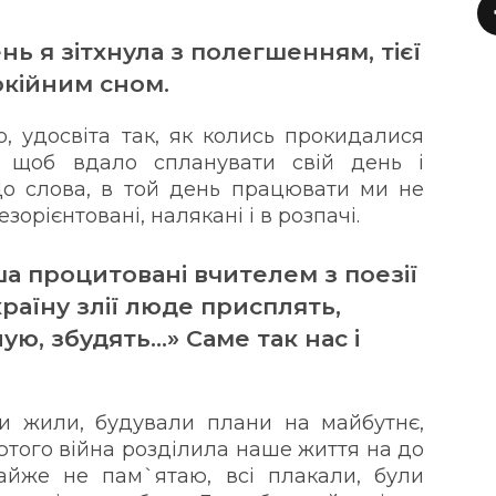
нь я зітхнула з полегшенням, тієї
окійним сном.
, удосвіта так, як колись прокидалися
 щоб вдало спланувати свій день і
о слова, в той день працювати ми не
зорієнтовані, налякані і в розпачі.
а процитовані вчителем з поезії
раїну злії люде присплять,
еную, збудять...» Саме так нас і
ми жили, будували плани на майбутнє,
лютого війна розділила наше життя на до
айже не пам`ятаю, всі плакали, були