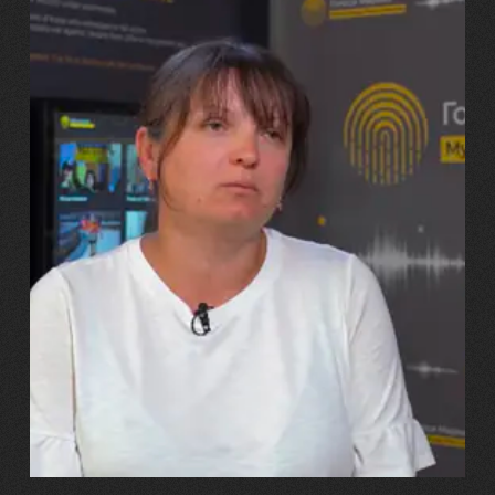
29.07.2026
Марина, Ваїд та Аміна Харченко
"Попри всі втрати, ми не
зламалися: тепер я бачу
свого вбитого чоловіка у
наших дітях"