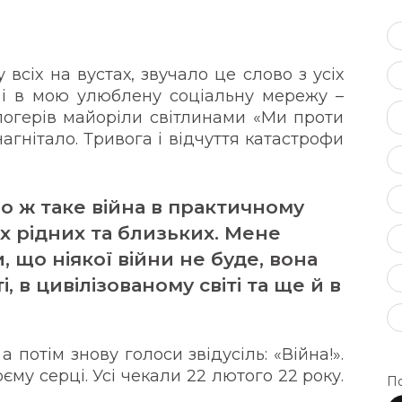
 всіх на вустах, звучало це слово з усіх
і в мою улюблену соціальну мережу –
 блогерів майоріли світлинами «Ми проти
 нагнітало. Тривога і відчуття катастрофи
що ж таке війна в практичному
їх рідних та близьких. Мене
 що ніякої війни не буде, вона
, в цивілізованому світі та ще й в
 потім знову голоси звідусіль: «Війна!».
му серці. Усі чекали 22 лютого 22 року.
По