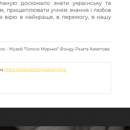
ланую досконало знати українську та
ем, прищеплювати учням знання і любов
 я вірю в найкраще, в перемогу, в нашу
ело - Музей "Голоси Мирних" Фонду Ріната Ахметова
ва
https://civilvoicesmuseum.org/