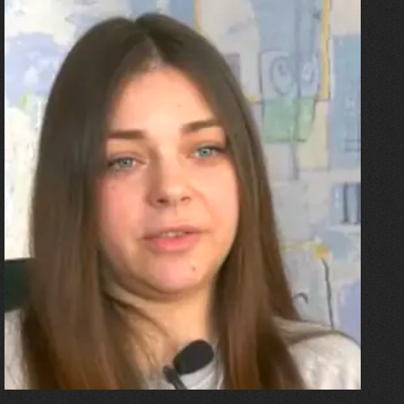
27.07.2026
Олександра Лініченко
"Я перенесла 11 операцій, та
плакала від фантомного
болю. Але маленька донька
бере за руку і змушує йти
далі"