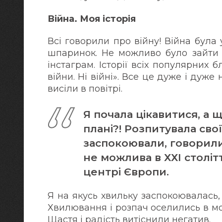
Війна. Моя історія
Всі говорили про війну! Війна була у
шпаринок. Не можливо було зайти 
інстаграм. Історії всіх популярних
війни. Ні війні». Все це дуже і дуже
висіли в повітрі.
Я почала цікавитися, а 
плані?! Розпитувала сво
заспокоювали, говорили,
не можлива в ХХІ столітті
центрі Європи.
Я на якусь хвильку заспокоювалась, а
Хвилювання і розпач оселились в моє
Щастя і радість витіснили негатив.