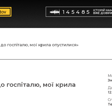
ІСТОРІЙ НА
145485
ВЖЕ ДОВІР
 до госпіталю, мої крила опустилися»
Мі
З
о госпіталю, мої крила
Да
12
Сп
Т