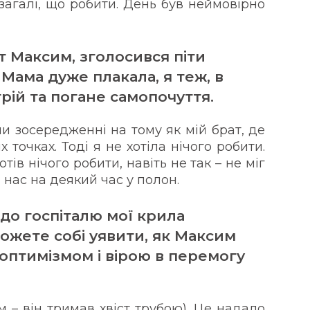
взагалі, що робити. День був неймовірно
т Максим, зголосився піти
Мама дуже плакала, я теж, в
рій та погане самопочуття.
ли зосередженні на тому як мій брат, де
х точках. Тоді я не хотіла нічого робити.
отів нічого робити, навіть не так – не міг
и нас на деякий час у полон.
до госпіталю мої крила
можете собі уявити, як Максим
 оптимізмом і вірою в перемогу
м – він тримав хвіст трубою). Це надало