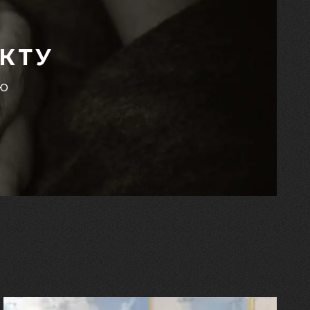
КТУ
єю