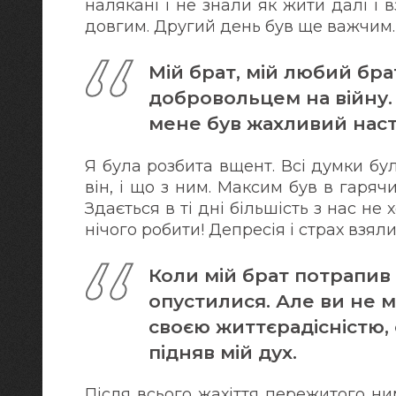
налякані і не знали як жити далі і 
довгим. Другий день був ще важчим.
Мій брат, мій любий бра
добровольцем на війну. 
мене був жахливий наст
Я була розбита вщент. Всі думки бу
він, і що з ним. Максим був в гарячи
Здається в ті дні більшість з нас не х
нічого робити! Депресія і страх взял
Коли мій брат потрапив 
опустилися. Але ви не 
своєю життєрадісністю,
підняв мій дух.
Після всього жахіття пережитого ни