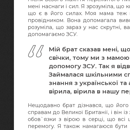
мені наснаги і сил. Я зрозуміла, що
що є в його силах. Моя мама теж 
провідником. Вона допомагала виво
розуміла, що зараз у нас скрутні, 
допомагаємо ЗСУ.
Мій брат сказав мені, щ
свічки, тому ми з мамою
допомогу ЗСУ. Так я відв
Займалася шкільними с
знання з української та 
вірила, вірила в нашу п
Нещодавно брат дізнався, що його
справам до Великої Британії, і він 
обов`язки з вірою в серці, що всі
перемогу. Я також намагаюся бути 