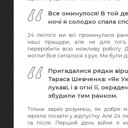
Все оминулося! В той де
ночі я солодко спала сп
24 лютого ми всі прокинулися рано
наші пращури, але не для того,
переробити всю можливу роботу. Д
могли! Все сипалося з рук. Ми були де
Пригадалися рядки вірш
Тараса Шевченка: «Як Ук
лукаві, і в огні її, окрад
збудили тим ранком.
Тільки зараз розумієш, як добре 
мріяли поїхати у відпустку. Але 24 
та після. Перший день війни я м