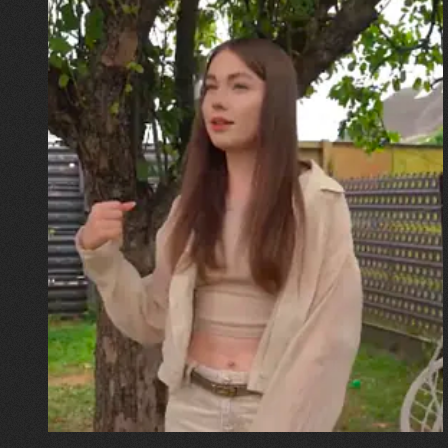
30.07.2026
Калина, Дарина та Віра Папроцькі
"Хвиля була, як від моря,
прозора і велика… Я ледве
встигла схопити племінницю"