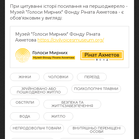
При цитуванні історії посилання на першоджерело -
Музей "Голоси Мирних" Фонду Ріната Ахметова - є
обов‘язковим у вигляді:
Музей "Голоси Мирних" Фонду Ріната
Ахметова
https://civilvoicesmuseum.org/
ЖІНКИ
ЧОЛОВІКИ
ПЕРЕЇЗД
ЗРУЙНОВАНО АБО
ПСИХОЛОГІЧНІ ТРАВМИ
ПОШКОДЖЕНО ЖИТЛО
ОБСТРІЛИ
БЕЗПЕКА ТА
ЖИТТЄЗАБЕЗПЕЧЕННЯ
ВОДА
ЖИТЛО
НЕПРОДОВОЛЬЧІ ТОВАРИ
ВНУТРІШНЬО ПЕРЕМІЩЕНІ
ОСОБИ