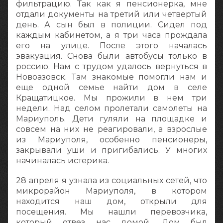
фильтрацию. Так как я пенсионерка, мне
отдали документы на третий или четвертый
день. А сын был в полиции. Сидел под
каждым кабинетом, а я три часа прождала
его на улице. После этого началась
эвакуация. Снова были автобусы только в
россию. Нам с трудом удалось вернуться в
Новоазовск. Там знакомые помогли нам и
еще одной семье найти дом в селе
Кращатицкое. Мы прожили в нем три
недели. Над селом пролетали самолеты на
Мариуполь. Дети гуляли на площадке и
совсем на них не реагировали, а взрослые
из Мариуполя, особенно пенсионеры,
закрывали уши и пригибались. У многих
начиналась истерика.
28 апреля я узнала из социальных сетей, что
микрорайон Мариуполя, в котором
находится наш дом, открыли для
посещения. Мы нашли перевозчика,
который отвез нас домой. Дом был