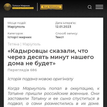
Місце подій:
Дата інтерв'ю:
Маріуполь
12.01.2023
Категорія:
Спосіб запису:
Історії мирних
Текст
Тетяна | Маріуполь
«Кадыровцы сказали, что
через десять минут нашего
дома не будет»
Переглядів 686
Історія подана мовою оригіналy
Когда Мариуполь попал в оккупацию, к
Татьяне пришли российские военные. Они
заставили Татьяну и ее сына спуститься в
подвал, а сами разместились в их доме.