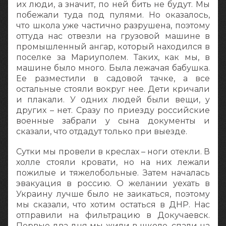
их люди, а значит, по ней бить не будут. Мы
побежали туда под пулями. Но оказалось,
что школа уже частично разрушена, поэтому
оттуда нас отвезли на грузовой машине в
промышленный ангар, который находился в
поселке за Мариуполем. Таких, как мы, в
машине было много. Была лежачая бабушка.
Ее разместили в садовой тачке, а все
остальные стояли вокруг нее. Дети кричали
и плакали. У одних людей были вещи, у
других – нет. Сразу по приезду российские
военные забрали у сына документы и
сказали, что отдадут только при выезде.
Сутки мы провели в креслах – ноги отекли. В
холле стояли кровати, но на них лежали
пожилые и тяжелобольные. Затем началась
эвакуация в россию. О желании уехать в
Украину лучше было не заикаться, поэтому
мы сказали, что хотим остаться в ДНР. Нас
отправили на фильтрацию в Докучаевск.
Первые два дня мы жили в школе, спали на