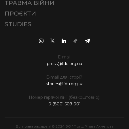
ТРАВМА ВІЙНИ
ПРОЄКТИ
STUDIES
E-mail:
press@fdu.org.ua
E-mail для історій:
stories@fdu.org.ua
Номер гарячої лінії (безкоштовно):
0 (800) 509 001
Всі права захищені © 2024 БО "Фонд Ріната Ахметова