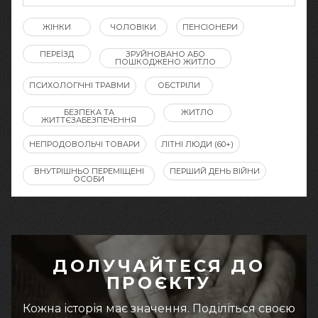
ЖІНКИ
ЧОЛОВІКИ
ПЕНСІОНЕРИ
ПЕРЕЇЗД
ЗРУЙНОВАНО АБО
ПОШКОДЖЕНО ЖИТЛО
ПСИХОЛОГІЧНІ ТРАВМИ
ОБСТРІЛИ
БЕЗПЕКА ТА
ЖИТЛО
ЖИТТЄЗАБЕЗПЕЧЕННЯ
НЕПРОДОВОЛЬЧІ ТОВАРИ
ЛІТНІ ЛЮДИ (60+)
ВНУТРІШНЬО ПЕРЕМІЩЕНІ
ПЕРШИЙ ДЕНЬ ВІЙНИ
ОСОБИ
ДОЛУЧАЙТЕСЯ ДО
ПРОЄКТУ
Кожна історія має значення. Поділіться своєю