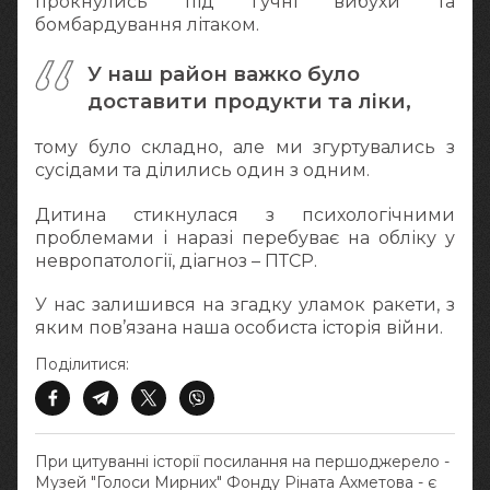
прокнулись під гучні вибухи та
бомбардування літаком.
У наш район важко було
доставити продукти та ліки,
тому було складно, але ми згуртувались з
сусідами та ділились один з одним.
Дитина стикнулася з психологічними
проблемами і наразі перебуває на обліку у
невропатології, діагноз – ПТСР.
У нас залишився на згадку уламок ракети, з
яким пов’язана наша особиста історія війни.
Поділитися:
При цитуванні історії посилання на першоджерело -
Музей "Голоси Мирних" Фонду Ріната Ахметова - є