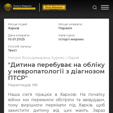
Місце подій:
Місце інтерв'ю:
Харків
Перекіп
Дата інтерв'ю:
Категорія:
10.01.2025
Історії мирних
Спосіб запису:
Текст
Наталя Володимирівна Курило | Харків
"Дитина перебуває на обліку
у невропатології з діагнозом
ПТСР"
Переглядів 195
Наша сім'я працює в Харкові. На початку
війни ми пережили обстріли та авіаудари,
тому вирішили переїхати під Харків, щоб
захистити дитину від цих жахіть. Зараз