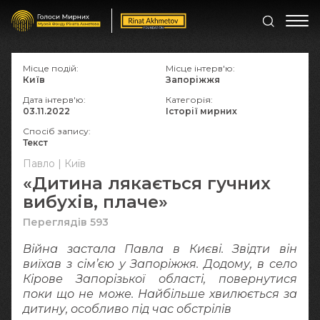
Місце подій:
Місце інтерв'ю:
Київ
Запоріжжя
Дата інтерв'ю:
Категорія:
03.11.2022
Історії мирних
Спосіб запису:
Текст
Павло | Київ
«Дитина лякається гучних
вибухів, плаче»
Переглядів 593
Війна застала Павла в Києві. Звідти він
виїхав з сім’єю у Запоріжжя. Додому, в село
Кірове Запорізької області, повернутися
поки що не може. Найбільше хвилюється за
дитину, особливо під час обстрілів