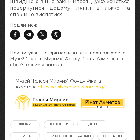
Швидше б війна закінчилася. Дуже хочеться
повернутися додому, лягти в ліжко та
спокійно виспатися.
Поділитися:
При цитуванні історії посилання на першоджерело -
Музей "Голоси Мирних" Фонду Ріната Ахметова - є
обов‘язковим у вигляді:
Музей "Голоси Мирних" Фонду Ріната
Ахметова
https://civilvoicesmuseum.org/
ЖІНКИ
ЧОЛОВІКИ
ДІТИ
ПЕРЕЇЗД
ПСИХОЛОГІЧНІ ТРАВМИ
ОБСТРІЛИ