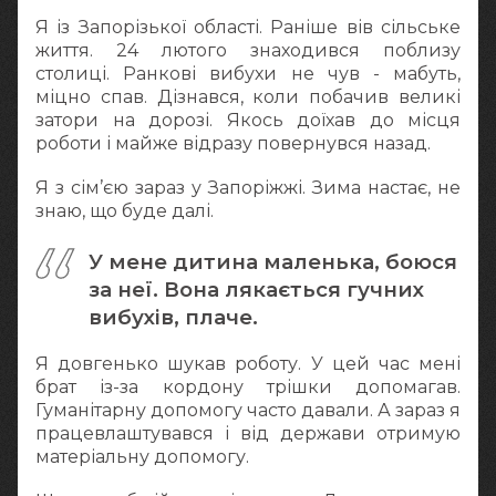
Я із Запорізької області. Раніше вів сільське
життя. 24 лютого знаходився поблизу
столиці. Ранкові вибухи не чув - мабуть,
міцно спав. Дізнався, коли побачив великі
затори на дорозі. Якось доїхав до місця
роботи і майже відразу повернувся назад.
Я з сім’єю зараз у Запоріжжі. Зима настає, не
знаю, що буде далі.
У мене дитина маленька, боюся
за неї. Вона лякається гучних
вибухів, плаче.
Я довгенько шукав роботу. У цей час мені
брат із-за кордону трішки допомагав.
Гуманітарну допомогу часто давали. А зараз я
працевлаштувався і від держави отримую
матеріальну допомогу.