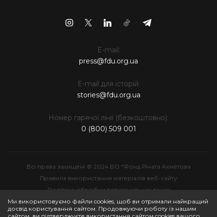
E-mail:
press@fdu.org.ua
E-mail для історій:
stories@fdu.org.ua
Номер гарячої лінії (безкоштовно):
0 (800) 509 001
Всі права захищені © 2024 БО "Фонд Ріната Ахметова
Правила використання матеріалів веб-сайту
Політика обробки персональних даних
Інтелектуальна власність
Ми використовуємо файли cookies, щоб ви отримали найкращий
досвід користування сайтом. Продовжуючи роботу із нашим
сайтом, ви підтверджуєте використання сайтом cookies вашого