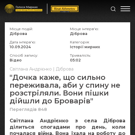
Місце подій:
Місце інтерв'ю:
Діброва
Діброва
Дата інтерв'ю:
Категорія:
10.09.2024
Історії мирних
Спосіб запису:
Тривалість:
Відео
05:02
Світлана Андрієнко | Діброва
"Дочка каже, що сильно
переживала, аби у спину не
розстріляли. Вони пішки
дійшли до Броварів"
Переглядів 848
Світлана Андрієнко з села Діброва
ділиться спогадами про день, коли
почалася війна. Вона їхала на роботу до