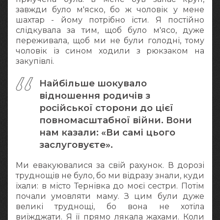
завжди було м'яско, бо ж чоловік у мене
шахтар - йому потрібно їсти. Я постійно
слідкувала за тим, щоб було м'ясо, дуже
переживала, щоб ми не були голодні, тому
чоловік із сином ходили з рюкзаком на
закупівлі.
Найбільше шокувало
відношення родичів з
російської сторони до цієї
повномасштабної війни. Вони
нам казали: «Ви самі цього
заслуговуєте».
Ми евакуювалися за свій рахунок. В дорозі
труднощів не було, бо ми відразу знали, куди
їхали: в місто Тернівка до моєї сестри. Потім
почали умовляти маму. З цим були дуже
великі труднощі, бо вона не хотіла
виїжджати. Я її прямо лякала жахами. Коли