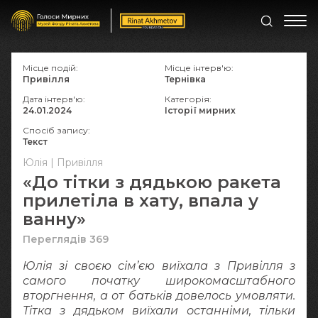
Місце подій:
Місце інтерв'ю:
Привілля
Тернівка
Дата інтерв'ю:
Категорія:
24.01.2024
Історії мирних
Спосіб запису:
Текст
Юлія | Привілля
«До тітки з дядькою ракета
прилетіла в хату, впала у
ванну»
Переглядів 369
Юлія зі своєю сім’єю виїхала з Привілля з
самого початку широкомасштабного
вторгнення, а от батьків довелось умовляти.
Тітка з дядьком виїхали останніми, тільки