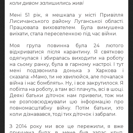
коли дивом залишились живі
Мені 51 рік, я мешкала у місті Привілля
Лисичанського району Луганської області.
Працювала вихователем. Була вимушена
виїхати, стала переселенкою під час війни.
Моя група повинна була 24 лютого
відкриватися після карантину. Я святково
одягнулася і збиралась виходити на роботу
на сьому ранку, була в гарному настрої. І тут
мені подзвонила донька з Харкова і
сказала: «Мамо, ти не хвилюйся, але почалася
війна і нас бомблять». Ну, і все закрутилося. Я
побігла на роботу, а там всі плачуть, всі в шоці.
Деякі батьки діточок нам привели, тож ми
не розповсюджували цю інформацію про
повномасштабну війну. Потім батьки, хто
коли дізнавався, тоді тих діточок і забрали.
З 2014 року ми все це пережили, я вже
приучена була: в мене був запас круп,