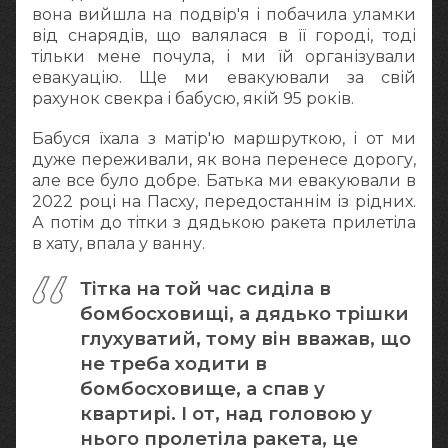
вона вийшла на подвір'я і побачила уламки
від снарядів, що валялася в її городі, тоді
тільки мене почула, і ми їй організували
евакуацію. Ще ми евакуювали за свій
рахунок свекра і бабусю, якій 95 років.
Бабуся їхала з матір'ю маршруткою, і от ми
дуже переживали, як вона перенесе дорогу,
але все було добре. Батька ми евакуювали в
2022 році на Пасху, передостаннім із рідних.
А потім до тітки з дядькою ракета прилетіла
в хату, впала у ванну.
Тітка на той час сиділа в
бомбосховищі, а дядько трішки
глухуватий, тому він вважав, що
не треба ходити в
бомбосховище, а спав у
квартирі. І от, над головою у
нього пролетіла ракета, це