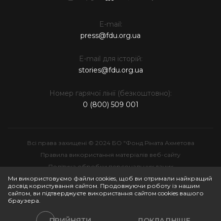
E-mail:
press@fdu.org.ua
E-mail для історій:
stories@fdu.org.ua
Номер гарячої лінії (безкоштовно):
0 (800) 509 001
Всі права захищені © 2024 БО "Фонд Ріната Ахметова
Правила використання матеріалів веб-сайту
Політика обробки персональних даних
Інтелектуальна власність
Ми використовуємо файли cookies, щоб ви отримали найкращий
досвід користування сайтом. Продовжуючи роботу із нашим
сайтом, ви підтверджуєте використання сайтом cookies вашого
браузера.
ПРИЙНЯТИ
ДОКЛАДНІШЕ
Політики сайту