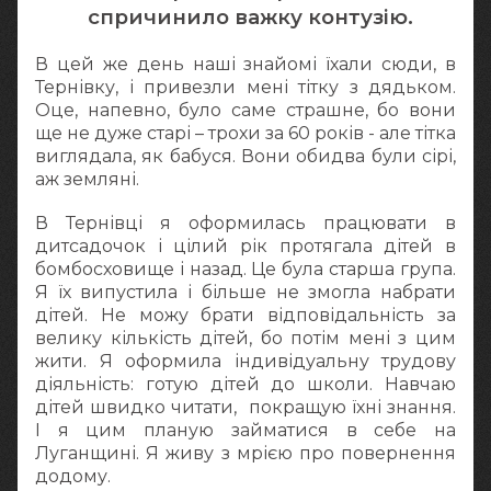
спричинило важку контузію.
В цей же день наші знайомі їхали сюди, в
Тернівку, і привезли мені тітку з дядьком.
Оце, напевно, було саме страшне, бо вони
ще не дуже старі – трохи за 60 років - але тітка
виглядала, як бабуся. Вони обидва були сірі,
аж земляні.
В Тернівці я оформилась працювати в
дитсадочок і цілий рік протягала дітей в
бомбосховище і назад. Це була старша група.
Я їх випустила і більше не змогла набрати
дітей. Не можу брати відповідальність за
велику кількість дітей, бо потім мені з цим
жити. Я оформила індивідуальну трудову
діяльність: готую дітей до школи. Навчаю
дітей швидко читати, покращую їхні знання.
І я цим планую займатися в себе на
Луганщині. Я живу з мрією про повернення
додому.