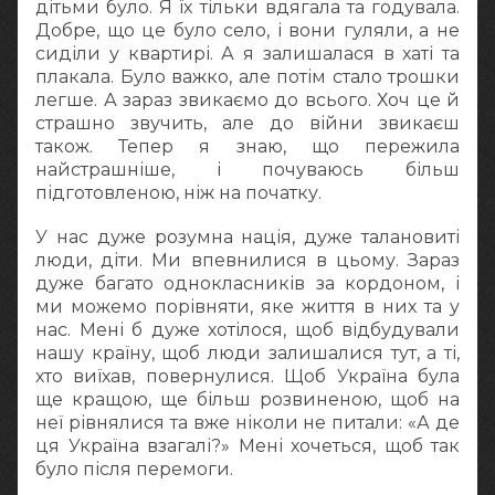
дітьми було. Я їх тільки вдягала та годувала.
Добре, що це було село, і вони гуляли, а не
сиділи у квартирі. А я залишалася в хаті та
плакала. Було важко, але потім стало трошки
легше. А зараз звикаємо до всього. Хоч це й
страшно звучить, але до війни звикаєш
також. Тепер я знаю, що пережила
найстрашніше, і почуваюсь більш
підготовленою, ніж на початку.
У нас дуже розумна нація, дуже талановиті
люди, діти. Ми впевнилися в цьому. Зараз
дуже багато однокласників за кордоном, і
ми можемо порівняти, яке життя в них та у
нас. Мені б дуже хотілося, щоб відбудували
нашу країну, щоб люди залишалися тут, а ті,
хто виїхав, повернулися. Щоб Україна була
ще кращою, ще більш розвиненою, щоб на
неї рівнялися та вже ніколи не питали: «А де
ця Україна взагалі?» Мені хочеться, щоб так
було після перемоги.