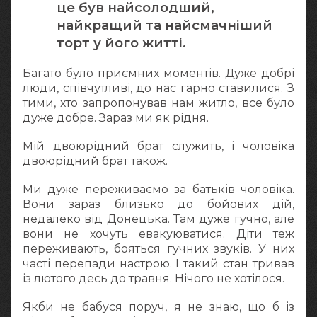
це був найсолодший,
найкращий та найсмачніший
торт у його житті.
Багато було приємних моментів. Дуже добрі
люди, співчутливі, до нас гарно ставилися. З
тими, хто запропонував нам житло, все було
дуже добре. Зараз ми як рідня.
Мій двоюрідний брат служить, і чоловіка
двоюрідний брат також.
Ми дуже переживаємо за батьків чоловіка.
Вони зараз близько до бойових дій,
недалеко від Донецька. Там дуже гучно, але
вони не хочуть евакуюватися. Діти теж
переживають, бояться гучних звуків. У них
часті перепади настрою. І такий стан тривав
із лютого десь до травня. Нічого не хотілося.
Якби не бабуся поруч, я не знаю, що б із