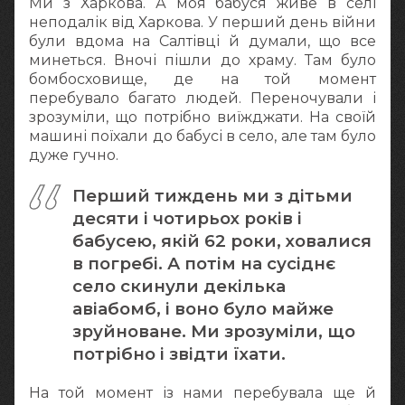
Ми з Харкова. А моя бабуся живе в селі
неподалік від Харкова. У перший день війни
були вдома на Салтівці й думали, що все
минеться. Вночі пішли до храму. Там було
бомбосховище, де на той момент
перебувало багато людей. Переночували і
зрозуміли, що потрібно виїжджати. На своїй
машині поїхали до бабусі в село, але там було
дуже гучно.
Перший тиждень ми з дітьми
десяти і чотирьох років і
бабусею, якій 62 роки, ховалися
в погребі. А потім на сусіднє
село скинули декілька
авіабомб, і воно було майже
зруйноване. Ми зрозуміли, що
потрібно і звідти їхати.
На той момент із нами перебувала ще й