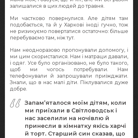
залишалися в цих людей до травня.
Ми частково повернулися. Але дітям там
подобається, та й у Харкові іноді гучно, тож
не ризикуємо повертатися остаточно: більше
перебуваємо там, ніж тут.
Нам неодноразово пропонували допомогу, і
ми цим скористалися. Нам і матраци давали,
і одяг. Усе було організовано, не було такого,
щоб ми чогось потребували. Нам
телефонували й запрошували приїжджати.
Знали, що в нас малі діти. Піклувалися дуже
добре.
Запам’яталося моїм дітям, коли
ми приїхали в Світловодськ і
нас заселили на ночівлю й
принесли в кімнатку якісь харчі
й торт. Старший син сказав, що