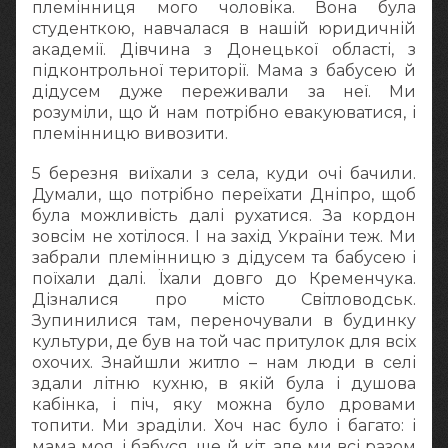
племінниця мого чоловіка. Вона була
студенткою, навчалася в нашій юридичній
академії. Дівчина з Донецької області, з
підконтрольної території. Мама з бабусею й
дідусем дуже переживали за неї. Ми
розуміли, що й нам потрібно евакуюватися, і
племінницю вивозити.
5 березня виїхали з села, куди очі бачили.
Думали, що потрібно переїхати Дніпро, щоб
була можливість далі рухатися. За кордон
зовсім не хотілося. І на захід України теж. Ми
забрали племінницю з дідусем та бабусею і
поїхали далі. Їхали довго до Кременчука.
Дізналися про місто Світловодськ.
Зупинилися там, переночували в будинку
культури, де був на той час притулок для всіх
охочих. Знайшли житло – нам люди в селі
здали літню кухню, в якій була і душова
кабінка, і піч, яку можна було дровами
топити. Ми зраділи. Хоч нас було і багато: і
мама моя, і бабуся, ще й кіт, але ми всі разом