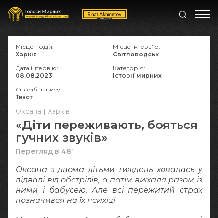
Місце подій:
Місце інтерв'ю:
Харків
Світловодськ
Дата інтерв'ю:
Категорія:
08.08.2023
Історії мирних
Спосіб запису:
Текст
Оксана | Харків
«Діти переживають, бояться
гучних звуків»
Переглядів 481
Оксана з двома дітьми тиждень ховалась у
підвалі від обстрілів, а потім виїхала разом із
ними і бабусею. Але всі пережитий страх
позначився на їх психіці