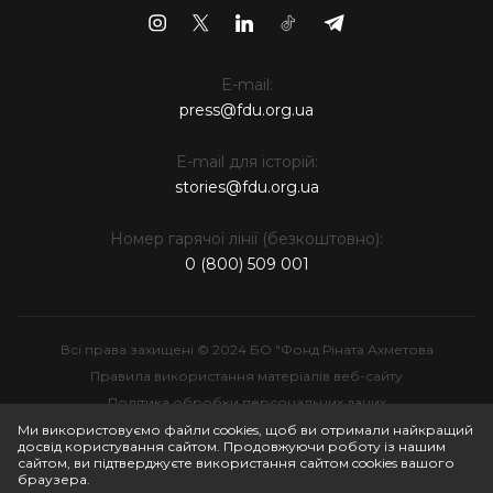
E-mail:
press@fdu.org.ua
E-mail для історій:
stories@fdu.org.ua
Номер гарячої лінії (безкоштовно):
0 (800) 509 001
Всі права захищені © 2024 БО "Фонд Ріната Ахметова
Правила використання матеріалів веб-сайту
Політика обробки персональних даних
Інтелектуальна власність
Ми використовуємо файли cookies, щоб ви отримали найкращий
досвід користування сайтом. Продовжуючи роботу із нашим
сайтом, ви підтверджуєте використання сайтом cookies вашого
браузера.