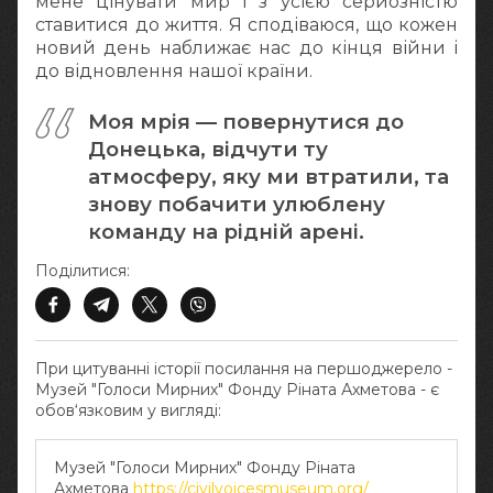
мене цінувати мир і з усією серйозністю
ставитися до життя. Я сподіваюся, що кожен
новий день наближає нас до кінця війни і
до відновлення нашої країни.
Моя мрія — повернутися до
Донецька, відчути ту
атмосферу, яку ми втратили, та
знову побачити улюблену
команду на рідній арені.
Поділитися:
При цитуванні історії посилання на першоджерело -
Музей "Голоси Мирних" Фонду Ріната Ахметова - є
обов‘язковим у вигляді:
Музей "Голоси Мирних" Фонду Ріната
Ахметова
https://civilvoicesmuseum.org/