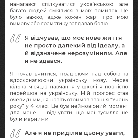
намагався спілкуватися українською, але
багато людей сміялися з моїх помилок. Це
було важко, адже кожен жарт про мою
вимову або граматику завдавав болю.
Я відчував, що моє нове життя
не просто далекий від ідеалу, а
й відзначене нерозумінням. Але
я не здався.
Я почав вчитися, працюючи над собою та
вдосконалюючи українську мову. Через
кілька місяців навчання у школі я повністю
перейшов на українську. Мій прогрес став
очевидним, і я навіть отримав звання "Учень
року" у 4 класі. Це був неймовірний момент
для мене — відчувати, що мої зусилля не
були марними.
Але я не приділяв цьому уваги,