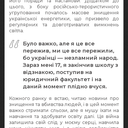
його поради та настанови. Додатком до
цього, з боку російсько-терористичного
угруповання почалось масове знищення
української енергетики, що призвело до
регулярних та довготривалих вимкнень
світла.
Було важко, але я це все
пережив, ми це все пережили,
бо українці — незламний народ.
Зараз мені 17, я закінчив школу з
відзнакою, поступив на
юридичний факультет і на
даний момент плідно вчуся.
Кожного ранку я встаю, читаю новини про
знищення та вбивства людей, і в цей момент
важко стримати сльози, але я мушу їхати на
навчання та здобувати освіту далі. Ця війна
залишила свій слід у моєму серці, навчила