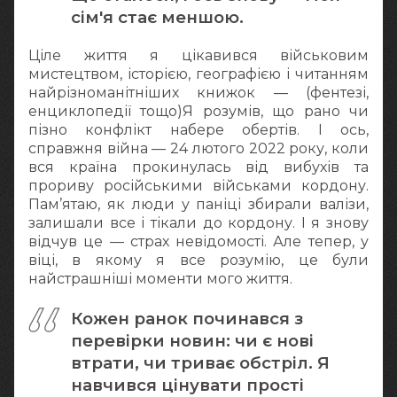
сім'я стає меншою.
Ціле життя я цікавився військовим
мистецтвом, історією, географією і читанням
найрізноманітніших книжок — (фентезі,
енциклопедії тощо)Я розумів, що рано чи
пізно конфлікт набере обертів. І ось,
справжня війна — 24 лютого 2022 року, коли
вся країна прокинулась від вибухів та
прориву російськими військами кордону.
Пам’ятаю, як люди у паніці збирали валізи,
залишали все і тікали до кордону. І я знову
відчув це — страх невідомості. Але тепер, у
віці, в якому я все розумію, це були
найстрашніші моменти мого життя.
Кожен ранок починався з
перевірки новин: чи є нові
втрати, чи триває обстріл. Я
навчився цінувати прості