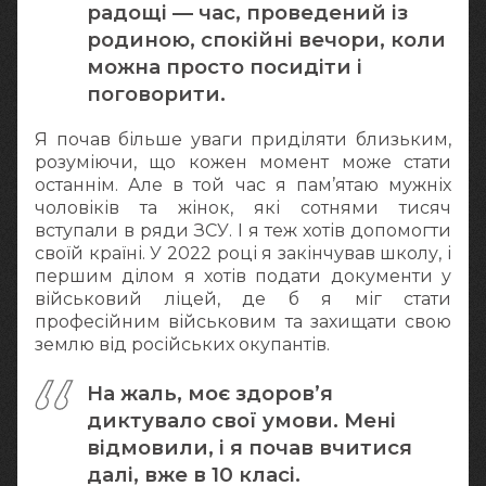
радощі — час, проведений із
родиною, спокійні вечори, коли
можна просто посидіти і
поговорити.
Я почав більше уваги приділяти близьким,
розуміючи, що кожен момент може стати
останнім. Але в той час я пам’ятаю мужніх
чоловіків та жінок, які сотнями тисяч
вступали в ряди ЗСУ. І я теж хотів допомогти
своїй країні. У 2022 році я закінчував школу, і
першим ділом я хотів подати документи у
військовий ліцей, де б я міг стати
професійним військовим та захищати свою
землю від російських окупантів.
На жаль, моє здоров’я
диктувало свої умови. Мені
відмовили, і я почав вчитися
далі, вже в 10 класі.