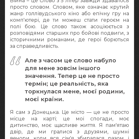
Війна – це слово з 5 літер завжди здавалось
просто словом. Словом, яке означає крутий
жанр голлівудського кіно або епічну гру на
комп'ютері, де ти можеш стати героєм на
полі бою. Це слово також асоціюється з
розповідями старших про бойові подвиги, з
історичними романами, де герої борються
за справедливість.
Але з часом це слово набуло
для мене зовсім іншого
значення. Тепер це не просто
термін; це реальність, яка
торкнулася мене, моєї родини,
моєї країни.
Я сам з Донецька. Це місто — це не просто
місце на карті; це мої спогади, моє
дитинство, моє щасливе життя. Я пам'ятаю
двір, де ми гралися з друзями, шумні
вечори, коли вся сім'я збиралася разом, і