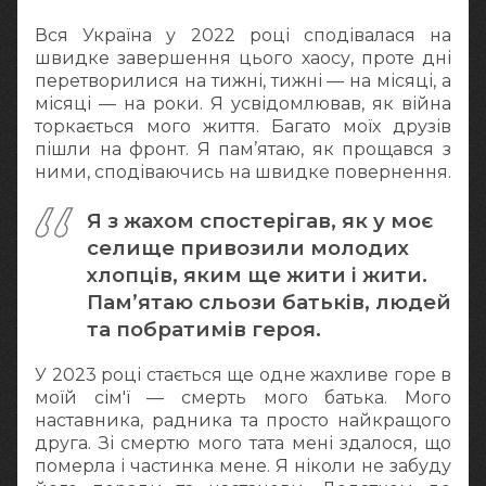
Вся Україна у 2022 році сподівалася на
швидке завершення цього хаосу, проте дні
перетворилися на тижні, тижні — на місяці, а
місяці — на роки. Я усвідомлював, як війна
торкається мого життя. Багато моїх друзів
пішли на фронт. Я пам’ятаю, як прощався з
ними, сподіваючись на швидке повернення.
Я з жахом спостерігав, як у моє
селище привозили молодих
хлопців, яким ще жити і жити.
Пам’ятаю сльози батьків, людей
та побратимів героя.
У 2023 році стається ще одне жахливе горе в
моїй сім'ї — смерть мого батька. Мого
наставника, радника та просто найкращого
друга. Зі смертю мого тата мені здалося, що
померла і частинка мене. Я ніколи не забуду