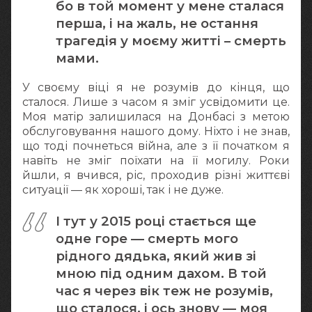
бо в той момент у мене сталася
перша, і на жаль, не остання
трагедія у моєму житті – смерть
мами.
У своєму віці я не розумів до кінця, що
сталося. Лише з часом я зміг усвідомити це.
Моя матір залишилася на Донбасі з метою
обслуговування нашого дому. Ніхто і не знав,
що тоді почнеться війна, але з її початком я
навіть не зміг поїхати на її могилу. Роки
йшли, я вчився, ріс, проходив різні життєві
ситуації — як хороші, так і не дуже.
І тут у 2015 році стається ще
одне горе — смерть мого
рідного дядька, який жив зі
мною під одним дахом. В той
час я через вік теж не розумів,
що сталося, і ось знову — моя