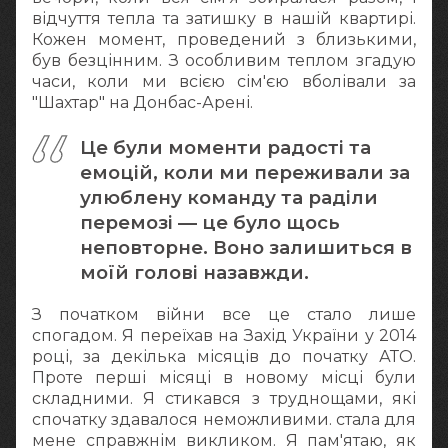
відчуття тепла та затишку в нашій квартирі.
Кожен момент, проведений з близькими,
був безцінним. З особливим теплом згадую
часи, коли ми всією сім'єю вболівали за
"Шахтар" на Донбас-Арені.
Це були моменти радості та
емоцій, коли ми переживали за
улюблену команду та раділи
перемозі — це було щось
неповторне. Воно залишиться в
моїй голові назавжди.
З початком війни все це стало лише
спогадом. Я переїхав на Захід України у 2014
році, за декілька місяців до початку АТО.
Проте перші місяці в новому місці були
складними. Я стикався з труднощами, які
спочатку здавалося неможливими. стала для
мене справжнім викликом. Я пам'ятаю, як