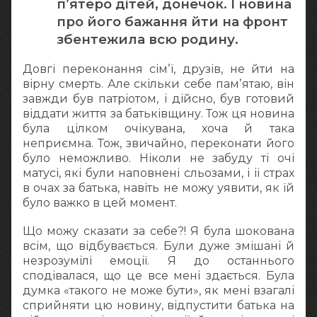
п’ятеро дітей, донечок. І новина
про його бажання йти на фронт
збентежила всю родину.
Довгі переконання сімʼї, друзів, не йти на
вірну смерть. Але скільки себе памʼятаю, він
завжди був патріотом, і дійсно, був готовий
віддати життя за батьківщину. Тож ця новина
була цілком очікувана, хоча й така
неприємна. Тож, звичайно, переконати його
було неможливо. Ніколи не забуду ті очі
матусі, які були наповнені сльозами, і іі страх
в очах за батька, навіть не можу уявити, як їй
було важко в цей момент.
Що можу сказати за себе?! Я була шокована
всім, що відбувається. Були дуже змішані й
незрозумілі емоції. Я до останнього
сподівалася, що це все мені здається. Була
думка «такого не може бути», як мені взагалі
сприйняти цю новину, відпустити батька на