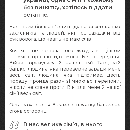
українці, одна сім’я, і кожному
без винятку, хотілось віддати
останнє.
Настільки боліла і болить душа за всіх наших
захисників, та людей, які постраждали від
рук ворога, що навіть не маю слів.
Хоч я і не зазнала того жаху, але цілком
розумію про що йде мова. Безпосередньо
Війна торкнулася й нашої сім’ї. Тато, мій
батько, людина, яка переверне заради мене
весь світ, людина, яка підтримає, дасть
пораду, пройде разом зі мною всі перепони,
ніколи не стане проти. Він для мене й нашої
сім’ї весь світ.
Ось і моя історія. З самого початку батько не
стояв осторонь.
В нас велика сім’я, в нього