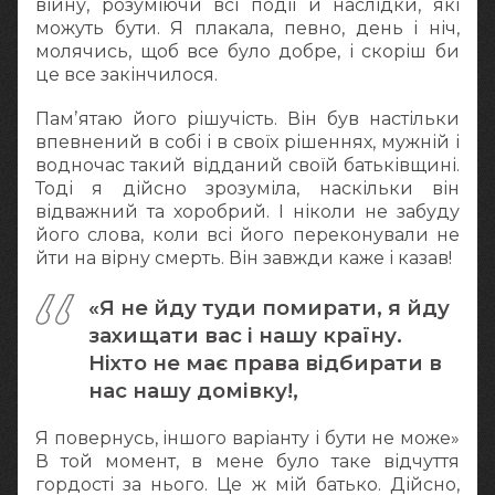
війну, розуміючи всі події й наслідки, які
можуть бути. Я плакала, певно, день і ніч,
молячись, щоб все було добре, і скоріш би
це все закінчилося.
Памʼятаю його рішучість. Він був настільки
впевнений в собі і в своїх рішеннях, мужній і
водночас такий відданий своїй батьківщині.
Тоді я дійсно зрозуміла, наскільки він
відважний та хоробрий. І ніколи не забуду
його слова, коли всі його переконували не
йти на вірну смерть. Він завжди каже і казав!
«Я не йду туди помирати, я йду
захищати вас і нашу країну.
Ніхто не має права відбирати в
нас нашу домівку!,
Я повернусь, іншого варіанту і бути не може»
В той момент, в мене було таке відчуття
гордості за нього. Це ж мій батько. Дійсно,