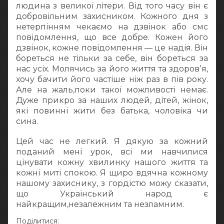
людина з великої літери. Від того часу він є
добровільним захисником. Кожного дня з
нетерпінням чекаємо на дзвінок або смс
повідомлення, що все добре. Кожен його
дзвінок, кожне повідомлення — це надія. Він
бореться не тільки за себе, він бореться за
нас усіх. Молячись за його життя та здоровʼя,
хочу бачити його частіше ніж раз в пів року.
Але на жаль,поки такої можливості немає.
Дуже прикро за наших людей, дітей, жінок,
які повинні жити без батька, чоловіка чи
сина.
Цей час не легкий. Я дякую за кожний
поданий мені урок, всі ми навчилися
цінувати кожну хвилинку нашого життя та
кожні миті спокою. Я щиро вдячна кожному
нашому захиснику, з гордістю можу сказати,
що Український народ є
найкращим,незалежним та незламним.
Поділитися: