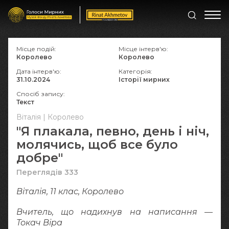
Місце подій:
Місце інтерв'ю:
Королево
Королево
Дата інтерв'ю:
Категорія:
31.10.2024
Історії мирних
Спосіб запису:
Текст
Віталія | Королево
"Я плакала, певно, день і ніч,
молячись, щоб все було
добре"
Переглядів 333
Віталія, 11 клас, Королево
Вчитель, що надихнув на написання —
Токач Віра