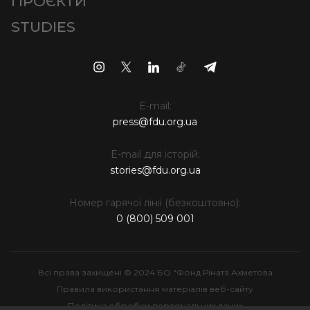
ПРОЄКТИ
STUDIES
E-mail:
press@fdu.org.ua
E-mail для історій:
stories@fdu.org.ua
Номер гарячої лінії (безкоштовно):
0 (800) 509 001
Всі права захищені © 2024 БО "Фонд Ріната Ахметова
Правила використання матеріалів веб-сайту
Політика обробки персональних даних