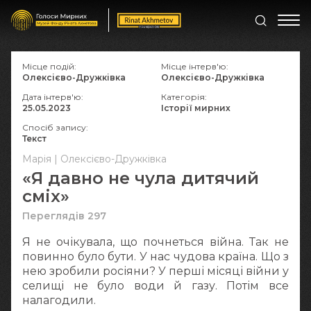
Місце подій:
Місце інтерв'ю:
Олексієво-Дружківка
Олексієво-Дружківка
Дата інтерв'ю:
Категорія:
25.05.2023
Історії мирних
Спосіб запису:
Текст
Марія | Олексієво-Дружківка
«Я давно не чула дитячий
сміх»
Переглядів 297
Я не очікувала, що почнеться війна. Так не
повинно було бути. У нас чудова країна. Що з
нею зробили росіяни? У перші місяці війни у
селищі не було води й газу. Потім все
налагодили.