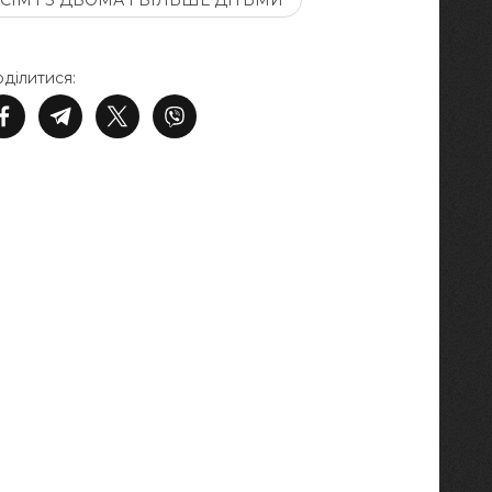
СІМ'Ї З ДВОМА І БІЛЬШЕ ДІТЬМИ
ділитися: