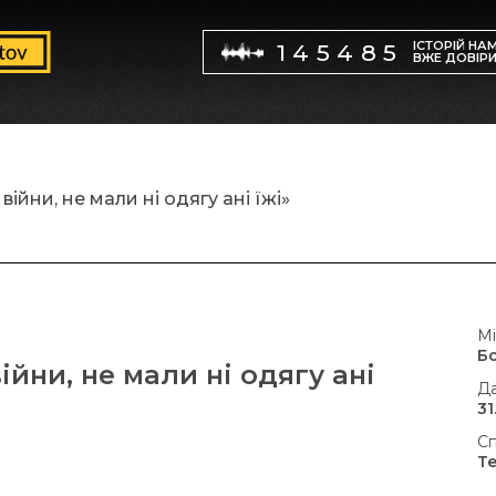
ІСТОРІЙ НА
145485
ВЖЕ ДОВІР
ійни, не мали ні одягу ані їжі»
Мі
Б
ійни, не мали ні одягу ані
Да
31
Сп
Т