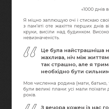
«1000 днів 
Я міцно заплющую очі і стискаю свої
з пам’яті оте жахіття перших днів в
круки, висіли над будинком. Високо
невизначеність.
Це була найстрашніша ні
жахлива, ніч між життям
так страшно, але я трим
необхідно бути сильним
Моя численна родина (мати, батько, 
були великі плани: усі мали поїхати д
років.
З вечора кожен із нас г