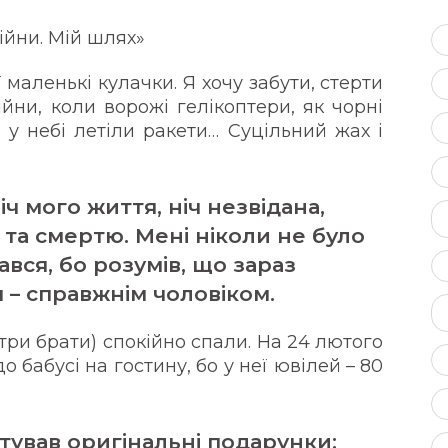
війни. Мій шлях»
 маленькі кулачки. Я хочу забути, стерти
ійни, коли ворожі гелікоптери, як чорні
 у небі летіли ракети… Суцільний жах і
ч мого життя, ніч незвідана,
 та смертю. Мені ніколи не було
ався, бо розумів, що зараз
 – справжнім чоловіком.
три брати) спокійно спали. На 24 лютого
о бабусі на гостину, бо у неї ювілей – 80
отував оригінальні подарунки: