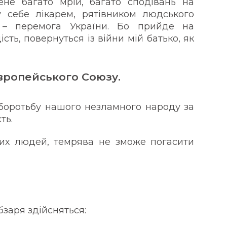
не багато мрій, багато сподівань на
 себе лікарем, рятівником людського
 – перемога України. Бо прийде на
ть, повернуться із війни мій батько, як
вропейського Союзу.
 боротьбу нашого незламного народу за
ть.
их людей, темрява не зможе погасити
бзаря здійсняться: