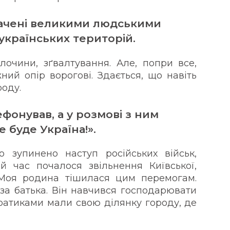
начені великими людськими
українських територій.
 злочини, зґвалтування. Але, попри все,
ний опір ворогові. Здається, що навіть
роду.
фонував, а у розмові з ним
 буде Україна!».
 зупинено наступ російських військ,
ей час почалося звільнення Київської,
. Моя родина тішилася цим перемогам.
за батька. Він навчився господарювати
братиками мали свою ділянку городу, де