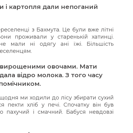
ки і картопля дали непоганий
реселенці з Бахмута. Це були вже літні
ни проживали у старенькій хатинці.
е мали ні одягу ані їжі. Більшість
реселенцям.
я вирощеними овочами. Мати
дала відро молока. З того часу
помічником.
щодня ми ходили до лісу збирати сухий
ся пекти хліб у печі. Спочатку він був
о пахучий і смачний. Бабуся невдовзі