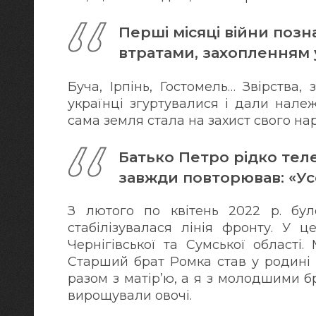
Перші місяці війни поз
втратами, захопленням 
Буча, Ірпінь, Гостомель… Звірства,
українці згуртувалися і дали належ
сама земля стала на захист свого на
Батько Петро рідко теле
завжди повторював: «Усе
З лютого по квітень 2022 р. було
стабілізувалася лінія фронту. У ц
Чернігівської та Сумської області
Старший брат Ромка став у родині 
разом з матір’ю, а я з молодшими 
вирощували овочі.