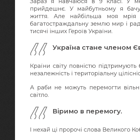
Зараз я навчаюся в 9 класі. У ме
прийдешнє. У майбутньому я бачу
життя. Але найбільша моя мрія
багатостраждальну землю мир і радіс
тисячі інших Героїв України.
Україна стане членом Є
Країни світу повністю підтримують
незалежність і територіальну цілісніс
А раби не можуть перемогти вільн
світло.
Віримо в перемогу.
І нехай ці пророчі слова Великого Ко