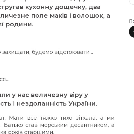
тругав кухонну дощечку, два
ичезне поле маків і волошок, а
По
ї родини.
о захищати, будемо відстоювати…
ися…
или у нас величезну віру у
ть і нездоланність України.
ат. Мати все тяжко тихо зітхала, а ми
а. Батько став морським десантником, а
лька років старшими.