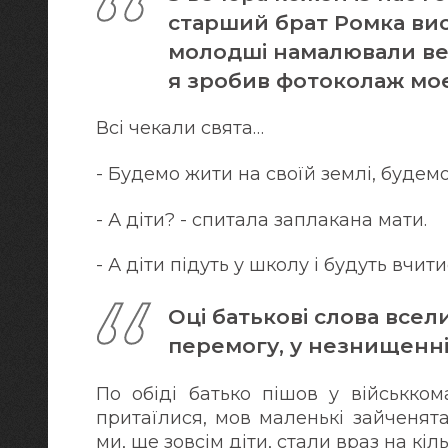
старший брат Ромка вис
молодші намалювали вел
я зробив фотоколаж моє
Всі чекали свята…
- Будемо жити на своїй землі, будем
- А діти? - спитала заплакана мати.
- А діти підуть у школу і будуть вчит
Оці батькові слова всел
перемогу, у незнищенніс
По обіді батько пішов у військком
притаїлися, мов маленькі зайченят
ми, ще зовсім діти, стали враз на кі