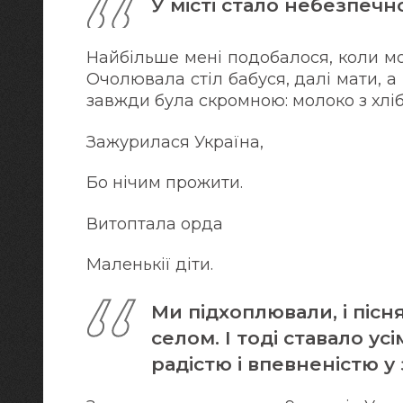
У місті стало небезпечн
Найбільше мені подобалося, коли м
Очолювала стіл бабуся, далі мати, а
завжди була скромною: молоко з хліб
Зажурилася Україна,
Бо нічим прожити.
Витоптала орда
Маленькії діти.
Ми підхоплювали, і пісня
селом. І тоді ставало у
радістю і впевненістю 