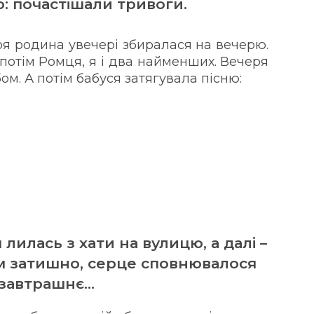
о: почастішали тривоги.
оя родина увечері збиралася на вечерю.
 потім Ромця, я і два найменших. Вечеря
ом. А потім бабуся затягувала пісню:
 лилась з хати на вулицю, а далі –
сім затишно, серце сповнювалося
у завтрашнє…