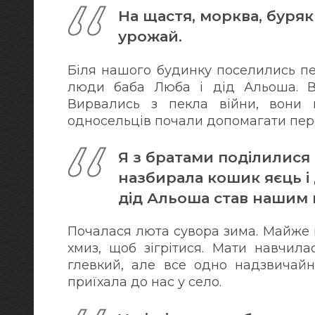
На щастя, морква, буря
урожай.
Біля нашого будинку поселились пе
люди баба Люба і дід Альоша. Во
Вирвались з пекла війни, вони н
односельців почали допомагати пе
Я з братами поділилис
назбирала кошик яєць і 
дід Альоша став нашим 
Почалася люта сувора зима. Майже 
хмиз, щоб зігрітися. Мати навчила
глевкий, але все одно надзвичайн
приїхала до нас у село.