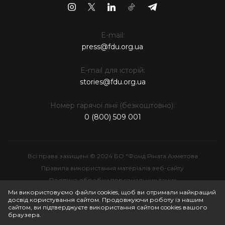
E-mail:
press@fdu.org.ua
E-mail для історій:
stories@fdu.org.ua
Номер гарячої лінії (безкоштовно):
0 (800) 509 001
Всі права захищені © 2024 БО "Фонд Ріната Ахметова
Правила використання матеріалів веб-сайту
Політика обробки персональних даних
Інтелектуальна власність
Ми використовуємо файли cookies, щоб ви отримали найкращий
досвід користування сайтом. Продовжуючи роботу із нашим
сайтом, ви підтверджуєте використання сайтом cookies вашого
браузера.