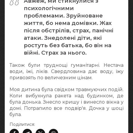
Авжеж, ми стикнулися з
психологічними
проблемами. Зруйноване
життя, бо нема домівки. Жах
після обстрілів, страх, панічні
атаки. Знедолені діти, які
ростуть без батька, бо він на
війні. Страх за нього.
Також були труднощі гуманітарні. Нестача
води, їжі, ліків. Свердловина дає воду, їжу
привозять по величезним цінам.
Моя дитина була свідком травмуючих подій.
Коли вибухнула ракета над будинком, де
була донька. Знесло кришу і винесло вікна у
домі. Потрапило все подвір'я. Дочка у шоці
була.
Поділитися: