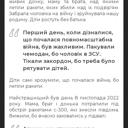
живих дочку, маму та брата, над якими
летіли ракети, яких збили над їх подвір'ям.
Забрала чоловіка на війну і зруйнувала нашу
родину. Діти ростуть без батька.
Перший день, коли дізналися,
що почалася повномасштабна
війна, був жахливим. Пакували
чемодан, бо чоловік в ЗСУ.
Тікали закордон, бо треба було
рятувати дітей.
Діти самі зрозуміли, що почалася війна, бо
летіли ракети.
Найстрашніший був день 8 листопада 2022
року. Мама, брат і донька потрапили під
обстріл ракетами с-300, які знесли півдома.
Вижили, бо вчасно заховались у підвалі.