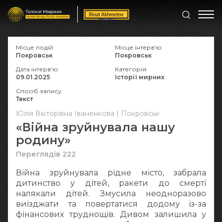
Місце подій:
Місце інтерв'ю:
Покровськ
Покровськ
Дата інтерв'ю:
Категорія:
09.01.2025
Історії мирних
Спосіб запису:
Текст
Юлія Вікторівна Іваненкова | Покровськ
«Війна зруйнувала нашу
родину»
Переглядів 222
Війна зруйнувала рідне місто, забрала
дитинство у дітей, ракети до смерті
налякали дітей. Змусила неодноразово
виїзджати та повертатися додому із-за
фінансових труднощів. Дивом залишила у