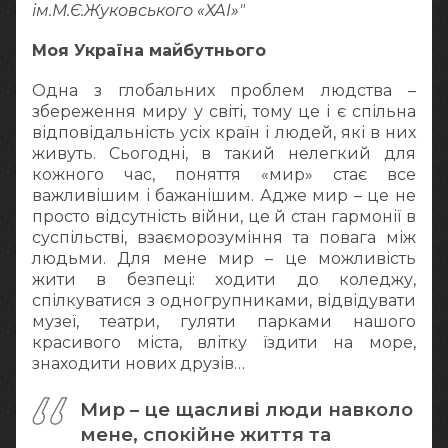
ім.М.Є.Жуковського «ХАІ»"
Моя Україна майбутнього
Одна з глобальних проблем людства –
збереження миру у світі, тому це і є спільна
відповідальність усіх країн і людей, які в них
живуть. Сьогодні, в такий нелегкий для
кожного час, поняття «мир» стає все
важливішим і бажанішим. Адже мир – це не
просто відсутність війни, це й стан гармонії в
суспільстві, взаєморозуміння та повага між
людьми. Для мене мир – це можливість
жити в безпеці: ходити до коледжу,
спілкуватися з одногрупниками, відвідувати
музеї, театри, гуляти парками нашого
красивого міста, влітку їздити на море,
знаходити нових друзів…
Мир – це щасливі люди навколо
мене, спокійне життя та