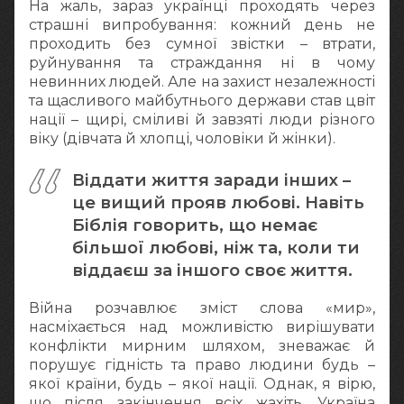
На жаль, зараз українці проходять через
страшні випробування: кожний день не
проходить без сумної звістки – втрати,
руйнування та страждання ні в чому
невинних людей. Але на захист незалежності
та щасливого майбутнього держави став цвіт
нації – щирі, сміливі й завзяті люди різного
віку (дівчата й хлопці, чоловіки й жінки).
Віддати життя заради інших –
це вищий прояв любові. Навіть
Біблія говорить, що немає
більшої любові, ніж та, коли ти
віддаєш за іншого своє життя.
Війна розчавлює зміст слова «мир»,
насміхається над можливістю вирішувати
конфлікти мирним шляхом, зневажає й
порушує гідність та право людини будь –
якої країни, будь – якої нації. Однак, я вірю,
що після закінчення всіх жахіть, Україна