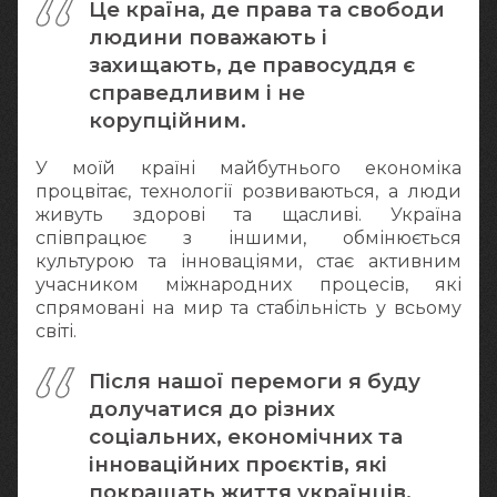
Це країна, де права та свободи
людини поважають і
захищають, де правосуддя є
справедливим і не
корупційним.
У моїй країні майбутнього економіка
процвітає, технології розвиваються, а люди
живуть здорові та щасливі. Україна
співпрацює з іншими, обмінюється
культурою та інноваціями, стає активним
учасником міжнародних процесів, які
спрямовані на мир та стабільність у всьому
світі.
Після нашої перемоги я буду
долучатися до різних
соціальних, економічних та
інноваційних проєктів, які
покращать життя українців.