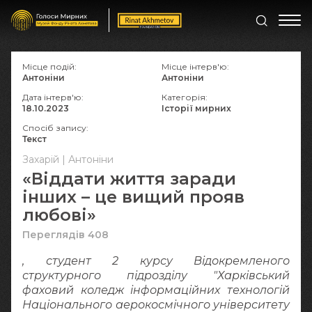
Місце подій:
Місце інтерв'ю:
Антоніни
Антоніни
Дата інтерв'ю:
Категорія:
18.10.2023
Історії мирних
Спосіб запису:
Текст
Захарій | Антоніни
«Віддати життя заради
інших – це вищий прояв
любові»
Переглядів 408
, студент 2 курсу Відокремленого
структурного підрозділу "Харківський
фаховий коледж інформаційних технологій
Національного аерокосмічного університету