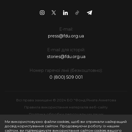
E-mail:
press@fdu.org.ua
E-mail для історій:
stories@fdu.org.ua
Номер гарячої лінії (безкоштовно):
0 (800) 509 001
Всі права захищені © 2024 БО "Фонд Ріната Ахметова
Правила використання матеріалів веб-сайту
Політика обробки персональних даних
Інтелектуальна власність
Ми використовуємо файли cookies, щоб ви отримали найкращий
досвід користування сайтом. Продовжуючи роботу із нашим
сайтом, ви підтверджуєте використання сайтом cookies вашого