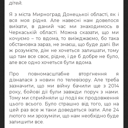
дітей.
Я з міста Мирноград Донецької області, як і
вся моя рідня. Але навесні нам довелося
виїхати, в даний час ми знаходимось в
Черкаській області. Можна сказати, що ми
кочуємо – то вдома, то виїжджаємо, бо така
обстановка зараз, не знаєш, що буде далі. Ви
ж розумієте, дім не хочеться залишати, тому
що там все своє, рідне, і де б добре не було,
але все одно хочеться бути вдома.
Про повномасштабне вторгнення я
дізналася з новин по телевізору. Але треба
зазначити, що ми війну бачили ще з 2014
року, бойові дії були завжди поруч з нами.
Тому ми сприйняли ці події як продовження
цього всього. Було страшно від того, що на
цей раз все ж таки доведеться їхати. Але 24
лютого ми зрозуміли, що нам необхідно буде
залишити все.