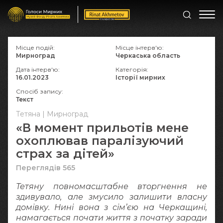
Місце подій:
Місце інтерв'ю:
Мирноград
Черкаська область
Дата інтерв'ю:
Категорія:
16.01.2023
Історії мирних
Спосіб запису:
Текст
Тетяна | Мирноград
«В момент прильотів мене
охоплював паралізуючий
страх за дітей»
Переглядів 565
Тетяну повномасштабне вторгнення не
здивувало, але змусило залишити власну
домівку. Нині вона з сім’єю на Черкащині,
намагається почати життя з початку заради