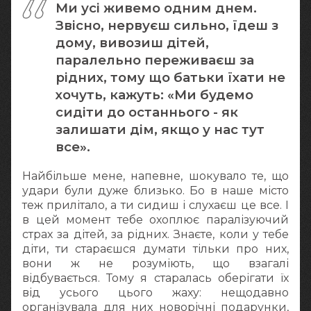
Ми усі живемо одним днем.
Звісно, нервуєш сильно, їдеш з
дому, вивозиш дітей,
паралельно переживаєш за
рідних, тому що батьки їхати не
хочуть, кажуть: «Ми будемо
сидіти до останнього - як
залишати дім, якщо у нас тут
все».
Найбільше мене, напевне, шокувало те, що
удари були дуже близько. Бо в наше місто
теж прилітало, а ти сидиш і слухаєш це все. І
в цей момент тебе охоплює паралізуючий
страх за дітей, за рідних. Знаєте, коли у тебе
діти, ти стараєшся думати тільки про них,
вони ж не розуміють, що взагалі
відбувається. Тому я старалась оберігати їх
від усього цього жаху: нещодавно
організувала для них новорічні подарунки,