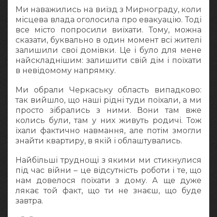
Ми наважились на виїзд з Мирнограду, коли
місцева влада оголосила про евакуацію. Тоді
все місто попросили виїхати. Тому, можна
сказати, буквально в один момент всі жителі
залишили свої домівки. Це і було для мене
найскладнішим: залишити свій дім і поїхати
в невідомому напрямку.
Ми обрали Черкаську область випадково:
так вийшло, що наші рідні туди поїхали, а ми
просто зібрались з ними. Вони там вже
колись були, там у них живуть родичі. Тож
їхали фактично навмання, але потім змогли
знайти квартиру, в якій і облаштувались.
Найбільші труднощі з якими ми стикнулися
під час війни – це відсутність роботи і те, що
нам довелося поїхати з дому. А ще дуже
лякає той факт, що ти не знаєш, що буде
завтра.