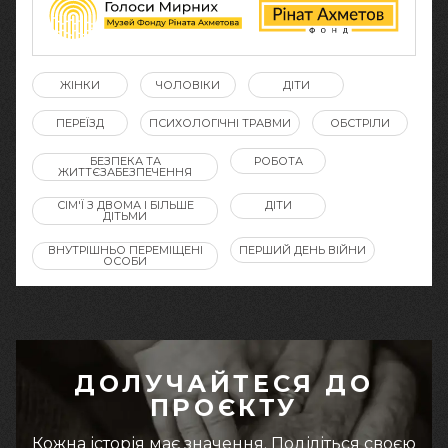
ЖІНКИ
ЧОЛОВІКИ
ДІТИ
ПЕРЕЇЗД
ПСИХОЛОГІЧНІ ТРАВМИ
ОБСТРІЛИ
БЕЗПЕКА ТА
РОБОТА
ЖИТТЄЗАБЕЗПЕЧЕННЯ
СІМ'Ї З ДВОМА І БІЛЬШЕ
ДІТИ
ДІТЬМИ
ВНУТРІШНЬО ПЕРЕМІЩЕНІ
ПЕРШИЙ ДЕНЬ ВІЙНИ
ОСОБИ
ДОЛУЧАЙТЕСЯ ДО
ПРОЄКТУ
Кожна історія має значення. Поділіться своєю