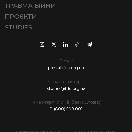
ТРАВМА ВІЙНИ
ПРОЄКТИ
STUDIES
E-mail:
press@fdu.org.ua
E-mail для історій:
stories@fdu.org.ua
Номер гарячої лінії (безкоштовно):
0 (800) 509 001
Всі права захищені © 2024 БО "Фонд Ріната Ахметова