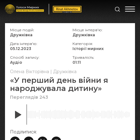
Місце подій:
Місце інтерв'ю:
Дружківка
Дружківка
Дата інтерв'ю:
Категорія:
05.12.2023
Історії мирних
Спосіб запису:
Тривалість:
Аудіо
01:11
Олена Вікторівна | Дружківка
«У перший день війни я
народжувала дитину»
Переглядів 243
Поділитися: