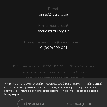
E-mail:
press@fdu.org.ua
E-mail для історій:
stories@fdu.org.ua
Номер гарячої лінії (безкоштовно):
0 (800) 509 001
Всі права захищені © 2024 БО "Фонд Ріната Ахметова
Правила використання матеріалів веб-сайту
Політика обробки персональних даних
Інтелектуальна власність
Ми використовуємо файли cookies, щоб ви отримали найкращий
досвід користування сайтом. Продовжуючи роботу із нашим
сайтом, ви підтверджуєте використання сайтом cookies вашого
браузера.
ПРИЙНЯТИ
ДОКЛАДНІШЕ
Політики сайту