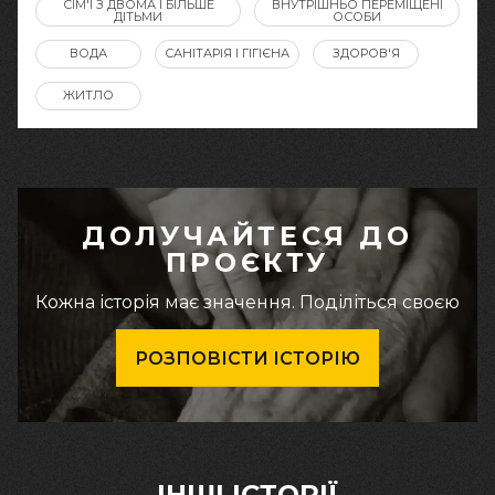
СІМ'Ї З ДВОМА І БІЛЬШЕ
ВНУТРІШНЬО ПЕРЕМІЩЕНІ
ДІТЬМИ
ОСОБИ
ВОДА
САНІТАРІЯ І ГІГІЄНА
ЗДОРОВ'Я
ЖИТЛО
ДОЛУЧАЙТЕСЯ ДО
ПРОЄКТУ
Кожна історія має значення. Поділіться своєю
РОЗПОВІСТИ ІСТОРІЮ
ІНШІ ІСТОРІЇ