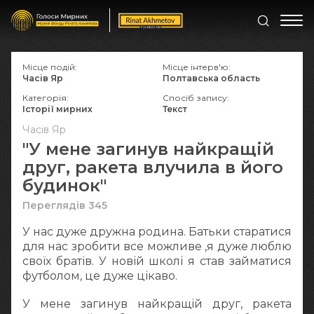
Місце подій:
Місце інтерв'ю:
Часів Яр
Полтавська область
Категорія:
Спосіб запису:
Історії мирних
Текст
Часів Яр
"У мене загинув найкращій
друг, ракета влучила в його
будинок"
Переглядів 345
У нас дуже дружна родина. Батьки старатися
для нас зробити все можливе ,я дуже люблю
своїх братів. У новій школі я став займатися
футболом, це дуже цікаво.
У мене загинув найкращій друг, ракета