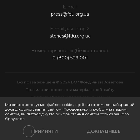
E-mail:
press@fdu.org.ua
E-mail для історій:
stories@fdu.org.ua
Номер гарячої лінії (безкоштовно):
0 (800) 509 001
Всі права захищені © 2024 БО "Фонд Ріната Ахметова
Правила використання матеріалів веб-сайту
Політика обробки персональних даних
Інтелектуальна власність
Ми використовуємо файли cookies, щоб ви отримали найкращий
досвід користування сайтом. Продовжуючи роботу із нашим
сайтом, ви підтверджуєте використання сайтом cookies вашого
браузера.
ПРИЙНЯТИ
ДОКЛАДНІШЕ
Політики сайту