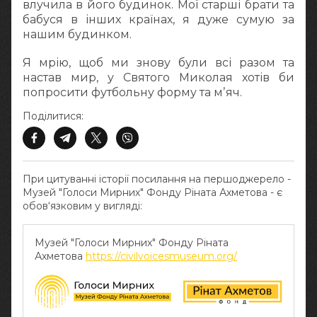
влучила в його будинок. Мої старші брати та
бабуся в інших країнах, я дуже сумую за
нашим будинком.
Я мрію, щоб ми знову були всі разом та
настав мир, у Святого Миколая хотів би
попросити футбольну форму та мʼяч.
Поділитися:
При цитуванні історії посилання на першоджерело -
Музей "Голоси Мирних" Фонду Ріната Ахметова - є
обов‘язковим у вигляді:
Музей "Голоси Мирних" Фонду Ріната
Ахметова
https://civilvoicesmuseum.org/