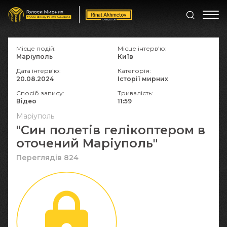
Місце подій:
Місце інтерв'ю:
Маріуполь
Київ
Дата інтерв'ю:
Категорія:
20.08.2024
Історії мирних
Спосіб запису:
Тривалість:
Відео
11:59
Маріуполь
"Син полетів гелікоптером в
оточений Маріуполь"
Переглядів 824