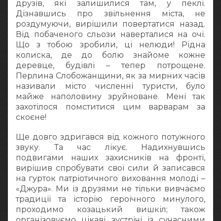
друзів, які залишилися там, у пеклі.
Дізнавшись про звільнення міста, не
роздумуючи, вирішили повертатися назад.
Від побаченого сльози наверталися на очі.
Що з тобою зробили, ці нелюди! Рідна
колиска, де до болю знайоме кожне
деревце, будівлі – тепер потрощене.
Перлина Слобожанщини, як за мирних часів
називали місто численні туристи, було
майже наполовину зруйноване. Мені так
захотілося помститися цим варварам за
скоєне!
Ще довго здригався від кожного потужного
звуку. Та час лікує. Надихнувшись
подвигами наших захисників на фронті,
вирішив спробувати свої сили й записався
на гурток патріотичного виховання молоді –
«Джура». Ми із друзями не тільки вивчаємо
традиції та історію героїчного минулого,
проходимо козацький вишкіл; також
організовуємо цікаві зустрічі із сучасними