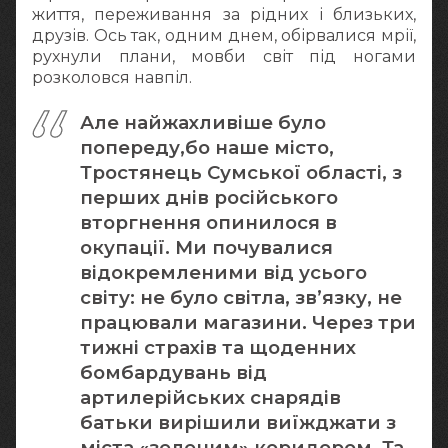
життя, переживання за рідних і близьких,
друзів. Ось так, одним днем, обірвалися мрії,
рухнули плани, мовби світ під ногами
розколовся навпіл.
Але найжахливіше було
попереду,бо наше місто,
Тростянець Сумської області, з
перших днів російського
вторгнення опинилося в
окупації. Ми почувалися
відокремленими від усього
світу: не було світла, зв’язку, не
працювали магазини. Через три
тижні страхів та щоденних
бомбардувань від
артилерійських снарядів
батьки вирішили виїжджати з
міста «зеленим» коридором. Та