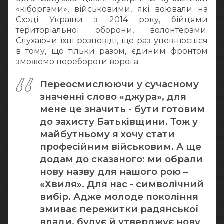
«кіборгами», військовими, які воювали на
Сході України з 2014 року, бійцями
територіальної оборони, волонтерами.
Слухаючи їхні розповіді, ще раз упевнюєшся
в тому, що тільки разом, єдиним фронтом
зможемо перебороти ворога.
Переосмислюючи у сучасному
значенні слово «джура», для
мене це значить - бути готовим
до захисту Батьківщини. Тож у
майбутньому я хочу стати
професійним військовим. А ще
додам до сказаного: ми обрали
нову назву для нашого рою –
«Хвиля». Для нас - символічний
вибір. Адже молоде покоління
змиває пережитки радянської
влади, будує й утверджує нову