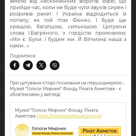
землю від нескінченних ворогів. Вірю, що
прийде час, коли не буде чути звуків сирен і
розривів ракет. І Україна відродиться із
попелу, як той птах Фенікс. І буде ще
кращою, багатшою, сильнішою. Цитуючи
слова І.Багряного, з гордістю промовляю:
«Ми є. Були. І будем ми. Й Вітчизна наша з
нами…»
Поділитися:
При цитуванні історії посилання на першоджерело -
Музей "Голоси Мирних" Фонду Ріната Ахметова - є
обов‘язковим у вигляді:
Музей "Голоси Мирних" Фонду Ріната
Ахметова
https://civilvoicesmuseum.org/