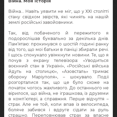
Війна. Моя історія
Війна… Навіть уявити не міг, що у ХХІ столітті
стану свідком звірств, які чинять на нашій
землі російські завойовники.
Так, від побаченого й пережитого я
подорослішав буквально за декілька днів.
Пам’ятаю: прокинувся о шостій годині ранку
від того, що мої батьки в паніці збирали речі.
І щось спонукало увімкнути новини. Те, що я
почув з екрану телевізора: «Уводиться
воєнний стан в Україні», «Російські війська
йдуть на столицю», «Азовсталь» тримає
оборону Маріуполя», – шокувало. Події
розгорталися так, що це було схоже на
початок чогось жахливого. До останнього не
вірилося, що війна, не іграшкова, із друзями
в комп’ютері, а справжня. Перше відчуття –
страх. Але не той, коли впав із велосипеда,
боляче забився і вдруге сідати за руль
страшно. Переповнював страх за власне