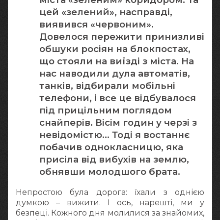
цей «зелений», насправді,
виявився «червоним».
Довелося пережити принизливі
обшуки росіян на блокпостах,
що стояли на виїзді з міста. На
нас наводили дула автоматів,
танків, відбирали мобільні
телефони, і все це відбувалося
під прицільним поглядом
снайперів. Вісім годин у черзі з
невідомістю… Тоді я востаннє
побачив однокласницю, яка
присіла від вибухів на землю,
обнявши молодшого брата.
Непростою була дорога: їхали з однією
думкою – вижити. І ось, нарешті, ми у
безпеці. Кожного дня молилися за знайомих,