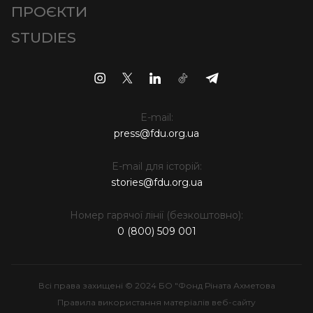
ПРОЄКТИ
STUDIES
E-mail:
press@fdu.org.ua
E-mail для історій:
stories@fdu.org.ua
Номер гарячої лінії (безкоштовно):
0 (800) 509 001
Всі права захищені © 2024 БО "Фонд Ріната Ахметова
Правила використання матеріалів веб-сайту