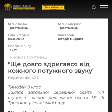
Місце подій:
Місце інтерв'ю:
Тростянець
Тростянець
Дата інтерв'ю:
Категорія:
05.11.2023
Історії мирних
Спосіб запису:
Текст
Тимофій | Тростянець
"Ще довго здригався від
кожного потужного звуку"
Переглядів 427
Тимофій, 8 клас
Заклад загальної середньої освіти І-ІІІ
ступенів -заклад дошкільної освіти № 5
Тростянецької міської ради