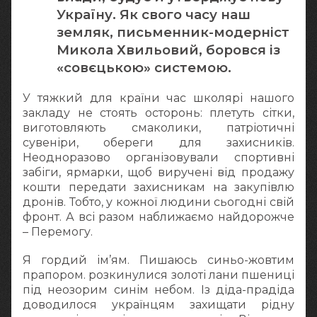
Україну. Як свого часу наш
земляк, письменник-модерніст
Микола Хвильовий, боровся із
«совєцькою» системою.
У тяжкий для країни час школярі нашого
закладу не стоять осторонь: плетуть сітки,
виготовляють смаколики, патріотичні
сувеніри, обереги для захисників.
Неодноразово організовували спортивні
забіги, ярмарки, щоб виручені від продажу
кошти передати захисникам на закупівлю
дронів. Тобто, у кожної людини сьогодні свій
фронт. А всі разом наближаємо найдорожче
– Перемогу.
Я гордий ім’ям. Пишаюсь синьо-жовтим
прапором. розкинулися золоті лани пшениці
під неозорим синім небом. Із діда-прадіда
доводилося українцям захищати рідну