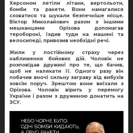
Херсоном летіли літаки, вертольоти,
бомби та ракети. Вони намагалися
сховатися та шукали безпечніше місце.
Віктор Миколайович разом з іншими
мешканцями Оріхова допомагав
теробороні, їздив туди на машині та
велосипеді, привозив необхідні речі.
Жили у постійному страху через
наближення бойових дій. Чоловік не
розповідав дружині про те, що бачив,
щоб не налякати її. Одного разу він
побачив вночі сильну заграву від вибухів
зовсім поруч. Зрештою вони виїхали з
Оріхова. Чоловік вірить у перемогу
України і разом з дружиною донатить на
ЗСУ.