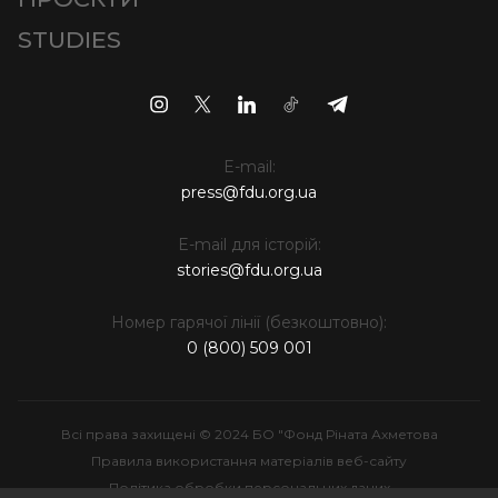
STUDIES
E-mail:
press@fdu.org.ua
E-mail для історій:
stories@fdu.org.ua
Номер гарячої лінії (безкоштовно):
0 (800) 509 001
Всі права захищені © 2024 БО "Фонд Ріната Ахметова
Правила використання матеріалів веб-сайту
Політика обробки персональних даних