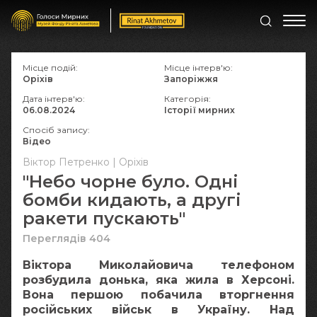
Місце подій:
Місце інтерв'ю:
Оріхів
Запоріжжя
Дата інтерв'ю:
Категорія:
06.08.2024
Історії мирних
Спосіб запису:
Відео
Віктор Петренко | Оріхів
"Небо чорне було. Одні
бомби кидають, а другі
ракети пускають"
Переглядів 404
Віктора Миколайовича телефоном
розбудила донька, яка жила в Херсоні.
Вона першою побачила вторгнення
російських військ в Україну. Над