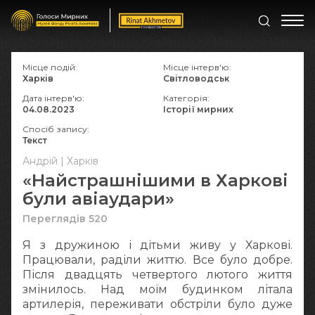
Місце подій:
Місце інтерв'ю:
Харків
Світловодськ
Дата інтерв'ю:
Категорія:
04.08.2023
Історії мирних
Спосіб запису:
Текст
Андрій | Харків
«Найстрашнішими в Харкові
були авіаудари»
Переглядів 520
Я з дружиною і дітьми живу у Харкові.
Працювали, раділи життю. Все було добре.
Після двадцять четвертого лютого життя
змінилось. Над моїм будинком літала
артилерія, переживати обстріли було дуже