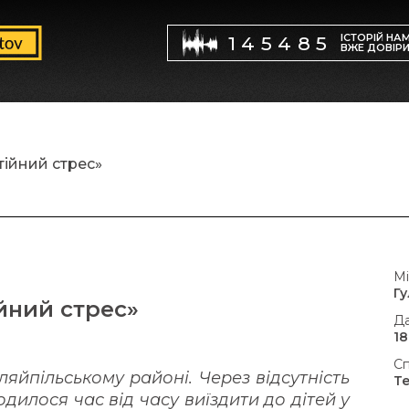
ІСТОРІЙ НА
145485
ВЖЕ ДОВІР
тійний стрес»
Мі
Г
йний стрес»
Да
18
Сп
яйпільському районі. Через відсутність
Т
одилося час від часу виїздити до дітей у