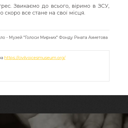
рес. Звикаємо до всього, віримо в ЗСУ,
о скоро все стане на свої місця.
ело - Музей "Голоси Мирних" Фонду Ріната Ахметова
ва
https://civilvoicesmuseum.org/