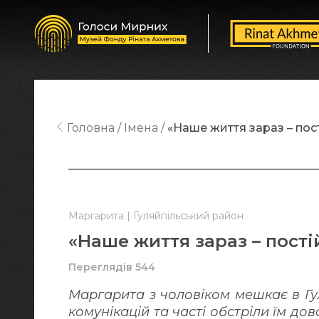
Головна
Імена
«Наше життя зараз – пос
Маргарита | Гуляйпільський район
«Наше життя зараз – пості
Переглядів 544
Маргарита з чоловіком мешкає в Гул
комунікацій та часті обстріли їм дов