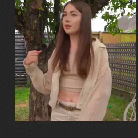
30.07.2026
Калина, Дарина та Віра Папроцькі
"Хвиля була, як від моря,
прозора і велика… Я ледве
встигла схопити племінницю"