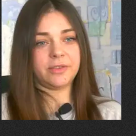
27.07.2026
Олександра Лініченко
"Я перенесла 11 операцій, та
плакала від фантомного
болю. Але маленька донька
бере за руку і змушує йти
далі"