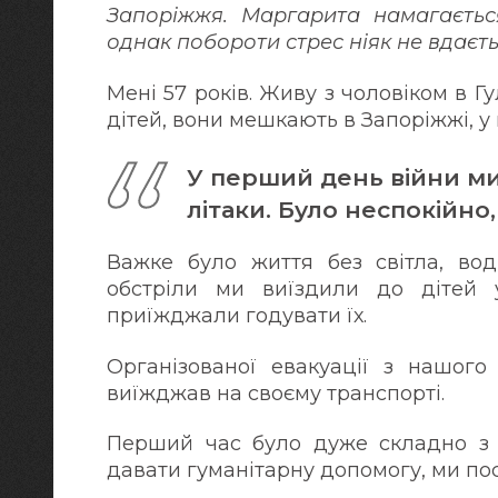
Запоріжжя. Маргарита намагаєтьс
однак побороти стрес ніяк не вдаєт
Мені 57 років. Живу з чоловіком в Гу
дітей, вони мешкають в Запоріжжі, у н
У перший день війни ми
літаки. Було неспокійно
Важке було життя без світла, води
обстріли ми виїздили до дітей 
приїжджали годувати їх.
Організованої евакуації з нашого
виїжджав на своєму транспорті.
Перший час було дуже складно з 
давати гуманітарну допомогу, ми по