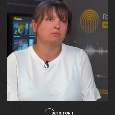
29.07.2026
Марина, Ваїд та Аміна Харченко
"Попри всі втрати, ми не
зламалися: тепер я бачу
свого вбитого чоловіка у
наших дітях"
ВСІ ІСТОРІЇ