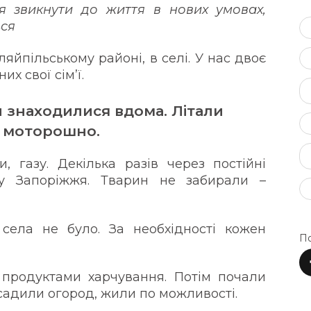
я звикнути до життя в нових умовах,
ься
ляйпільському районі, в селі. У нас двоє
их свої сім’ї.
 знаходилися вдома. Літали
, моторошно.
, газу. Декілька разів через постійні
у Запоріжжя. Тварин не забирали –
 села не було. За необхідності кожен
По
продуктами харчування. Потім почали
садили огород, жили по можливості.