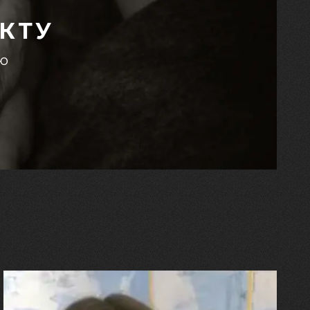
КТУ
єю