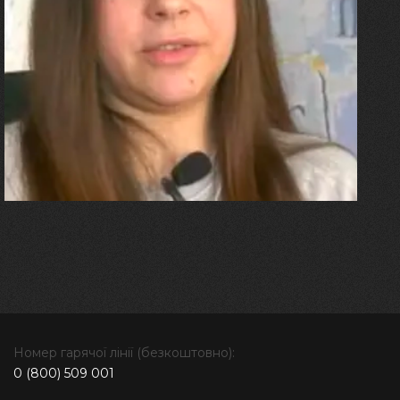
27.07.2026
Олександра Лініченко
"Я перенесла 11 операцій, та
плакала від фантомного
болю. Але маленька донька
бере за руку і змушує йти
далі"
Номер гарячої лінії (безкоштовно):
0 (800) 509 001