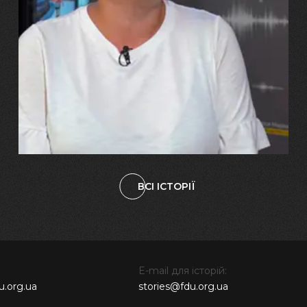
29.07.2026
Марина, Ваїд та Аміна Харченко
"Попри всі втрати, ми не
зламалися: тепер я бачу
свого вбитого чоловіка у
наших дітях"
ВСІ ІСТОРІЇ
E-mail для історій:
u.org.ua
stories@fdu.org.ua