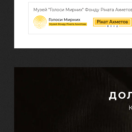
Музей "Голоси Мирних" Фонду Ріната Ахмето
ДО
К