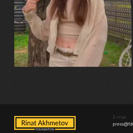
30.07.2026
Калина, Дарина та Віра Папроцькі
"Хвиля була, як від моря,
прозора і велика… Я ледве
встигла схопити племінницю"
E-mail:
press@fd