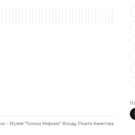
По
ело - Музей "Голоси Мирних" Фонду Ріната Ахметова