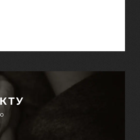
КТУ
єю