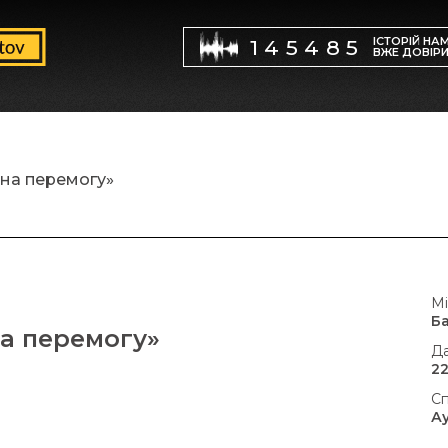
ІСТОРІЙ НА
145485
ВЖЕ ДОВІР
 на перемогу»
Мі
Б
на перемогу»
Да
22
Сп
А