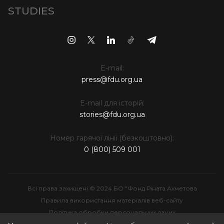
STUDIES
E-mail:
press@fdu.org.ua
E-mail для історій:
stories@fdu.org.ua
Номер гарячої лінії (безкоштовно):
0 (800) 509 001
Всі права захищені © 2024 БО "Фонд Ріната Ахметова
Правила використання матеріалів веб-сайту
Політика обробки персональних даних