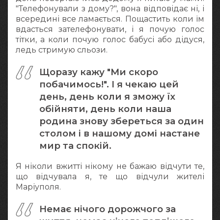
"Телефонували з дому?", вона відповідає ні, і
всередині все ламається. Пощастить коли їм
вдасться зателефонувати, і я почую голос
тітки, а коли почую голос бабусі або дідуся,
ледь стримую сльози.
Щоразу кажу "Ми скоро
побачимось!". І я чекаю цей
день, день коли я зможу їх
обійняти, день коли наша
родина знову збереться за один
столом і в нашому домі настане
мир та спокій.
Я ніколи вжитті нікому не бажаю відчути те,
що відчувала я, те що відчули жителі
Маріуполя.
Немає нічого дорожчого за