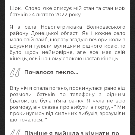
Шок... Слово, яке описує мій стан та стан моїх
батьків 24 лютого 2022 року.
Я з села Новопетриківка Волноваського
району Донецької області. Як і кожне село
мало свій вайб, щоразу згадую вечори коли з
друзями гуляли вулицями рідного краю, то
було щось неймовірне, але все має свій
кінець, ось і нашому спокою настав кінець.
Почалося пекло...
В ту ніч я спала погано, прокинулася рано від
розмови батьків по телефону з рідним
братом, це була п'ята ранку. Я чула не всю
розмову, він сказав про вибухи в порту, - " Ми
прокинулись від сильних вибухів, зрозуміли
що почалося…".
Пізніше я вийшла з кімнати до