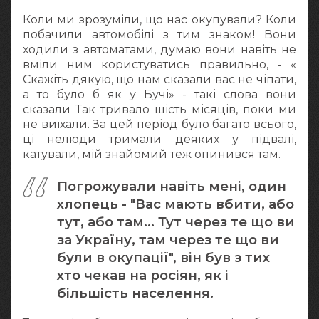
Коли ми зрозуміли, що нас окупували? Коли
побачили автомобілі з тим знаком! Вони
ходили з автоматами, думаю вони навіть не
вміли ним користуватись правильно, - «
Скажіть дякую, що нам сказали вас не чіпати,
а то було б як у Бучі» - такі слова вони
сказали Так тривало шість місяців, поки ми
не виїхали. За цей період було багато всього,
ці нелюди тримали деяких у підвалі,
катували, мій знайомий теж опинився там.
Погрожували навіть мені, один
хлопець - "Вас мають вбити, або
тут, або там... Тут через те що ви
за Україну, там через те що ви
були в окупації", він був з тих
хто чекав на росіян, як і
більшість населення.