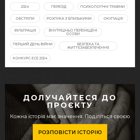
2024
ПЕРЕЇЗД
ПСИХОЛОГІЧНІ ТРАВМИ
ОБСТРІЛИ
РОЗЛУКА З БЛИЗЬКИМИ
ОКУПАЦІЯ
ФІЛЬТРАЦІЯ
ВНУТРІШНЬО ПЕРЕМІЩЕНІ
ОСОБИ
ПЕРШИЙ ДЕНЬ ВІЙНИ
БЕЗПЕКА ТА
ЖИТТЄЗАБЕЗПЕЧЕННЯ
КОНКУРС ЕСЕ 2024
ДОЛУЧАЙТЕСЯ ДО
ПРОЄКТУ
Кожна історія має значення. Поділіться своєю
РОЗПОВІСТИ ІСТОРІЮ