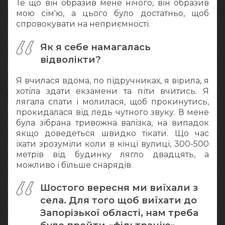
Те що він образив мене нічого, він образив
мою сім'ю, а цього було достатньо, щоб
спровокувати на неприємності.
Як я себе намагалась
відволікти?
Я вчилася вдома, по підручниках, я вірила, я
хотіла здати екзамени та піти вчитись. Я
лягала спати і молилася, щоб прокинутись,
прокидалася від ледь чутного звуку. В мене
була зібрана тривожна валізка, на випадок
якщо доведеться швидко тікати. Що час
їхати зрозуміли коли в кінці вулиці, 300-500
метрів від будинку лягло двадцять, а
можливо і більше снарядів.
Шостого вересня ми виїхали з
села. Для того щоб виїхати до
Запорізької області, нам треба