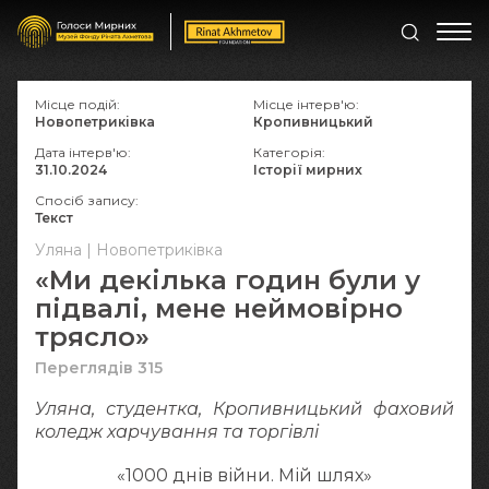
Місце подій:
Місце інтерв'ю:
Новопетриківка
Кропивницький
Дата інтерв'ю:
Категорія:
31.10.2024
Історії мирних
Спосіб запису:
Текст
Уляна | Новопетриківка
«Ми декілька годин були у
підвалі, мене неймовірно
трясло»
Переглядів 315
Уляна, студентка, Кропивницький фаховий
коледж харчування та торгівлі
«1000 днів війни. Мій шлях»