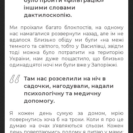
було пройти «фільтрацію»
іншими словами
дактилоскопію.
Ми проїхали багато блокпостів, на одному
нас намагалися розвернути назад, але їм не
вдалося. Близько обіду ми були «на межі
темного та світлого, тобто у Василівці, звідти
тоді можна було потрапити на територію
України, нам дуже пощастило, що близько
одинадцятої ночі ми були вже у Запоріжжі.
Там нас розселили на ніч в
садочки, нагодували, надали
психологічну та медичну
допомогу.
Я кожен день сумую за домом, мрію
повернутись хоча б на трохи. Коли я про це
думаю на очах з'являються сльози. Кожен
день повертаючись додому я питаю у мами: