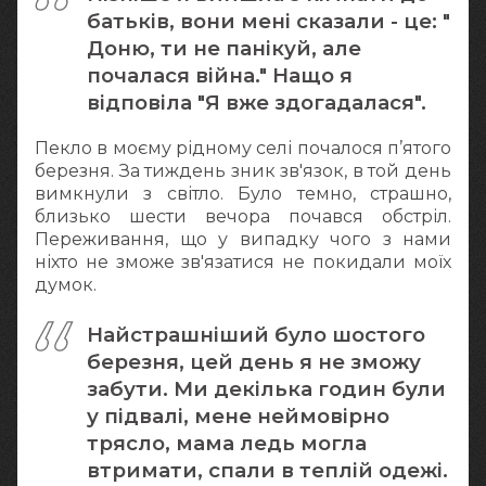
батьків, вони мені сказали - це: "
Доню, ти не панікуй, але
почалася війна." Нащо я
відповіла "Я вже здогадалася".
Пекло в моєму рідному селі почалося п’ятого
березня. За тиждень зник зв'язок, в той день
вимкнули з світло. Було темно, страшно,
близько шести вечора почався обстріл.
Переживання, що у випадку чого з нами
ніхто не зможе зв'язатися не покидали моїх
думок.
Найстрашніший було шостого
березня, цей день я не зможу
забути. Ми декілька годин були
у підвалі, мене неймовірно
трясло, мама ледь могла
втримати, спали в теплій одежі.