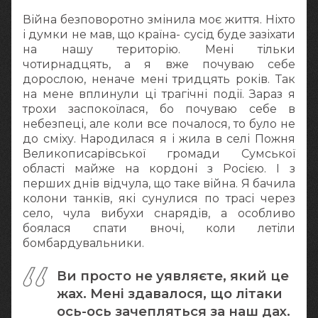
Війна безповоротно змінила моє життя. Ніхто
і думки не мав, що країна- сусід буде зазіхати
на нашу територію. Мені тільки
чотирнадцять, а я вже почуваю себе
дорослою, неначе мені тридцять років. Так
на мене вплинули ці трагічні події. Зараз я
трохи заспокоїлася, бо почуваю себе в
небезпеці, але коли все почалося, то було не
до сміху. Народилася я і жила в селі Пожня
Великописарівської громади Сумської
області майже на кордоні з Росією. І з
перших днів відчула, що таке війна. Я бачила
колони танків, які сунулися по трасі через
село, чула вибухи снарядів, а особливо
боялася спати вночі, коли летіли
бомбардувальники.
Ви просто не уявляєте, який це
жах. Мені здавалося, що літаки
ось-ось зачепляться за наш дах.