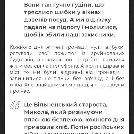
Вони так гучно гуділи, що
тряслися шибки у вікнах і
дзвенів посуд. А ми від жаху
падали на підлогу і молилися,
щоб їх збили наші захисники.
Кожного дня жителі громади чули вибухи,
рятували свої пожитки із зруйнованих
будинків, ховалися по погрібах, вчилися
жити без світла і телефонів. А коли підірвали
міст, то ми були відрізані від громади і
залишилися не тільки без зв'язку, а і без
хліба. Але знайшлися сміливці, які не забули
про нас.
Це Вільненський староста,
Микола, який ризикуючи
власною безпекою, кожного дня
привозив хліб. Потім російських