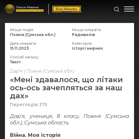
Місце подій:
Місце інтерв'ю:
Пожня (Сумська обл.)
Радивилів
Дата інтерв'ю:
Категорія:
15.11.2023
Історії мирних
Спосіб запису:
Текст
Дар'я | Пожня (Сумська обл.)
«Мені здавалося, що літаки
ось-ось зачепляться за наш
дах»
Переглядів 375
Дар'я, учениця, 8 класу, Пожня (Сумська
обл.), Сумська область
Війна. Моя історія