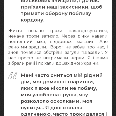
військових знищили, і до нас
приїхали наші захисники, щоб
тримати оборону поблизу
кордону.
Життя почало трохи налагоджуватися,
неначе трохи затихло. Через річку навели
понтонний міст, відкрився магазин. Але
рано ми зраділи... Ворог не забув про нас, і
знов почалися обстріли, загули "Шахеди". У
нас просто не витримали нерви. Я і мама
зібрали речі і поїхали до Західної України.
Мені часто сниться мій рідний
дім, мої домашні тваринки,
яких я вже ніколи не побачу,
моя улюблена груша, яку
розкололо осколками, моя
вулиця... Я довго спала
одягненою, часто прокидалася і