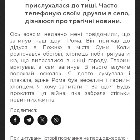
прислухалася до тиші. Часто
телефоную своїм друзям в село,
дізнаюся про трагічні новини.
Ось зовсім недавно мені повідомили, що
загинув наш друг Рома. Він приїхав до
дідуся в Пожню з міста Суми. Коли
розпочався обстріл, хлопець побіг рятувати
кіз, що випасалися в кінці городу. Тварин
врятував, а сам загинув. В нього влучив
ворожий осколок. Я довго сумувала і
плакала, адже Рома був веселим і гарним
хлопцем. Я хочу запитати: " За що?" Будь
проклята ця війна, яка забрала стільки
невинних життів.
Поділитися:
При цитуванні історії посилання на першоджерело -