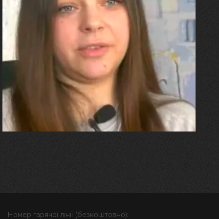
27.07.2026
Олександра Лініченко
"Я перенесла 11 операцій, та
плакала від фантомного
болю. Але маленька донька
бере за руку і змушує йти
далі"
Номер гарячої лінії (безкоштовно):