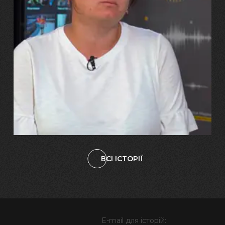
29.07.2026
Марина, Ваїд та Аміна Харченко
"Попри всі втрати, ми не
зламалися: тепер я бачу
свого вбитого чоловіка у
наших дітях"
ВСІ ІСТОРІЇ
E-mail для історій: