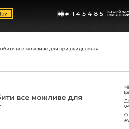
ІСТОРІЙ НА
145485
ВЖЕ ДОВІР
зробити все можливе для пришвидшення
Мі
Ір
бити все можливе для
Да
»
04
Сп
А