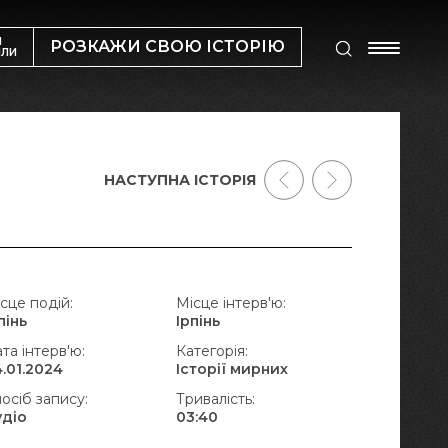
М
РОЗКАЖИ СВОЮ ІСТОРІЮ
ИЛИ
НАСТУПНА ІСТОРІЯ
сце подій:
Місце інтерв'ю:
пінь
Ірпінь
та інтерв'ю:
Категорія:
.01.2024
Історії мирних
осіб запису:
Тривалість:
удіо
03:40