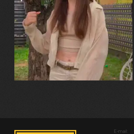
30.07.2026
Калина, Дарина та Віра Папроцькі
"Хвиля була, як від моря,
прозора і велика… Я ледве
встигла схопити племінницю"
E-mail: