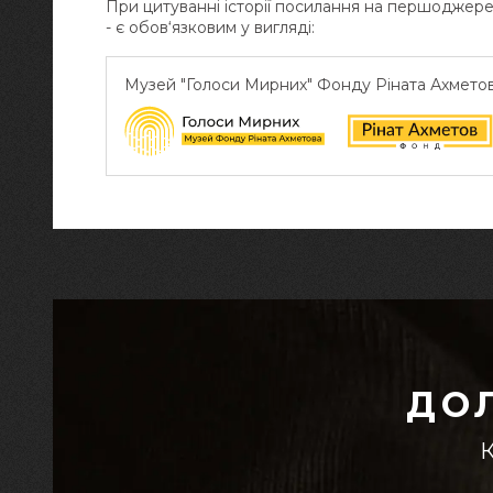
При цитуванні історії посилання на першоджер
- є обов‘язковим у вигляді:
Музей "Голоси Мирних" Фонду Ріната Ахмето
ДО
К