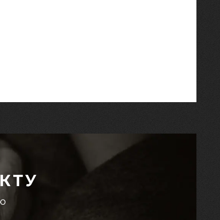
КТУ
єю