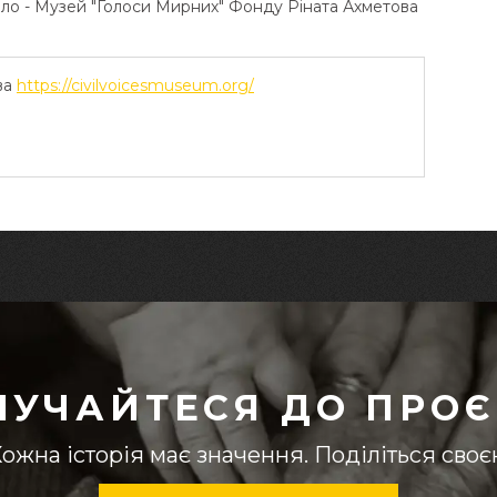
ело - Музей "Голоси Мирних" Фонду Ріната Ахметова
ва
https://civilvoicesmuseum.org/
ЛУЧАЙТЕСЯ ДО ПРОЄ
ожна історія має значення. Поділіться сво