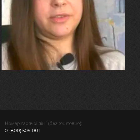
27.07.2026
Олександра Лініченко
"Я перенесла 11 операцій, та
плакала від фантомного
болю. Але маленька донька
бере за руку і змушує йти
далі"
Номер гарячої лінії (безкоштовно):
0 (800) 509 001