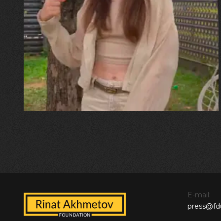
30.07.2026
Калина, Дарина та Віра Папроцькі
"Хвиля була, як від моря,
прозора і велика… Я ледве
встигла схопити племінницю"
E-mail:
press@fd