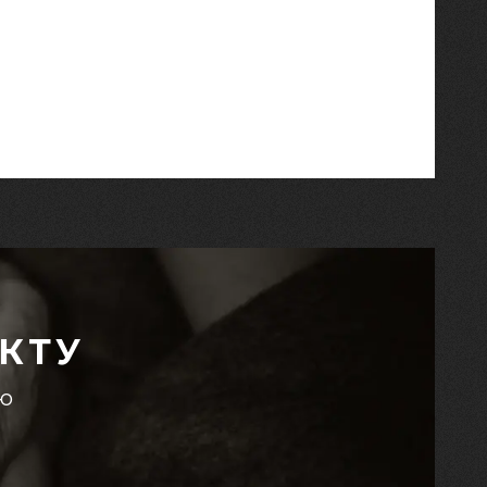
КТУ
єю