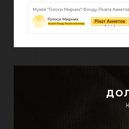
Музей "Голоси Мирних" Фонду Ріната Ахмето
ДО
К