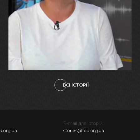
29.07.2026
Марина, Ваїд та Аміна Харченко
"Попри всі втрати, ми не
зламалися: тепер я бачу
свого вбитого чоловіка у
наших дітях"
ВСІ ІСТОРІЇ
E-mail для історій:
u.org.ua
stories@fdu.org.ua