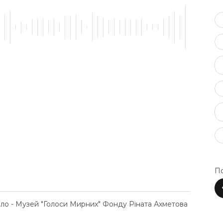
По
ело - Музей "Голоси Мирних" Фонду Ріната Ахметова