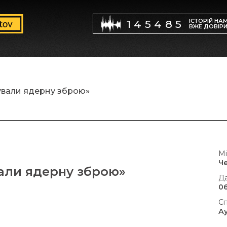
ІСТОРІЙ НА
145485
ВЖЕ ДОВІР
сували ядерну зброю»
Мі
Ч
вали ядерну зброю»
Да
06
Сп
А