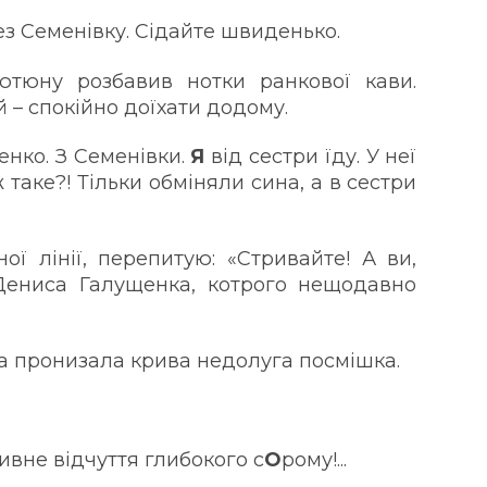
ез Семенівку. Сідайте швиденько.
ютюну розбавив нотки ранкової кави.
трій – спокійно доїхати додому.
нко. З Семенівки.
Я
від сестри їду. У неї
 таке?! Тільки обміняли сина, а в сестри
м згорів…
ої лінії, перепитую: «Стривайте! А ви,
Дениса Галущенка, котрого нещодавно
а пронизала крива недолуга посмішка.
вне відчуття глибокого с
О
рому!...