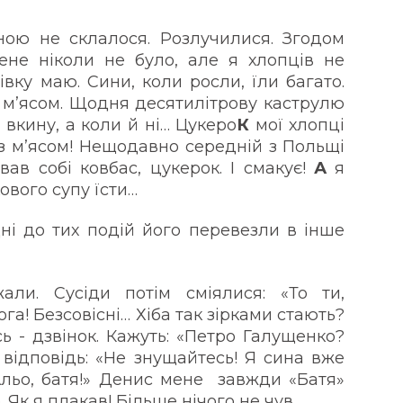
ною не склалося. Розлучилися. Згодом
ене ніколи не було, але я хлопців не
вку маю. Сини, коли росли, їли багато.
 м’ясом. Щодня десятилітрову каструлю
 вкину, а коли й ні… Цукеро
К
мої хлопці
 з м’ясом! Нещодавно середній з Польщі
вав собі ковбас, цукерок. І смакує!
А
я
ового супу їсти…
ні до тих подій його перевезли в інше
ли. Сусіди потім сміялися: «То ти,
ога! Безсовісні… Хіба так зірками стають?
сь - дзвінок. Кажуть: «Петро Галущенко?
 відповідь: «Не знущайтесь! Я сина вже
«Альо, батя!» Денис мене завжди «Батя»
е. Як я плакав! Більше нічого не чув…