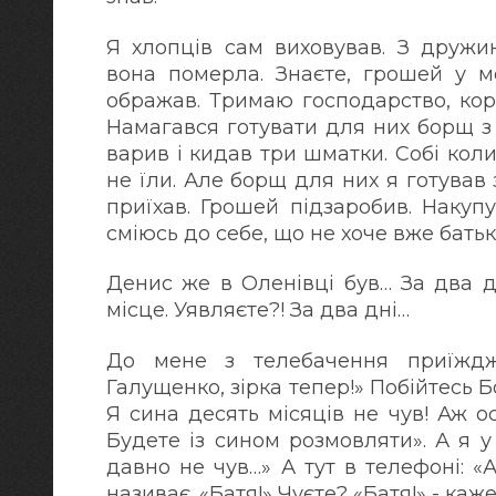
Я хлопців сам виховував. З дружи
вона померла. Знаєте, грошей у м
ображав. Тримаю господарство, корі
Намагався готувати для них борщ з
варив і кидав три шматки. Собі коли
не їли. Але борщ для них я готував
приїхав. Грошей підзаробив. Накупу
сміюсь до себе, що не хоче вже батьк
Денис же в Оленівці був… За два д
місце. Уявляєте?! За два дні…
До мене з телебачення приїжджа
Галущенко, зірка тепер!» Побійтесь Б
Я сина десять місяців не чув! Аж о
Будете із сином розмовляти». А я у
давно не чув…» А тут в телефоні: 
називає. «Батя!» Чуєте? «Батя!» - каж