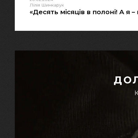
Лілія Шинкарук
«Десять місяців в полоні! А я – 
ДО
К