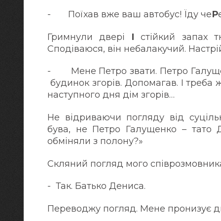
- Поїхав вже ваш автобус! Їду че
Р
Гримнули двері
І
стійкий запах т
Сподіваюся, він небалакучий. Нас
- Мене Петро звати. Петро Галуще
будинок згорів. Допомагав. І треба ж
наступного дня ді
Не відриваючи погляду від суцільн
бува, не Петро Галущенко – тато 
обміняли з полону?»
Скляний погляд мого співрозмовник
- Так. Батько Дениса.
Переводжу погляд. Мене пронизує ди