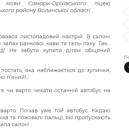
ї) мови Самари-Оріхівського ліцею
ського району Волинської області
рвався листопадовий настрій. В салоні
 запах ранкової кави та гель-лаку. Так…
д! Не забути купити дітям обіцяний
ч.
По
 постать, яка наближається до зупинки,
очно п’яний!...
чи варто чекати останній автобус на
варто. Поїхав уже той автобус. Кидаю
віка та пожовклі пальці, які пропускають
ьки що вимила салон!