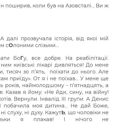
він поширив, коли був на Азовсталі… Ви ж
 – Герой!
А далі прозвучала історія, від якої мій
м с
О
лоними слізьми…
вати Бо
Г
у, все добре. На реабілітації.
 ним київські лікарі дивляться! До мене
и, тисяч зо п’ять, поїхати до нього. Але
 сам приїду». От я і не поїхав… У мене ще
ь років, наймолодшому - п’ятнадцять, а
. Казав я йому: «Не йди, сину, на війну!
отів. Вернули. Інвалід ІІІ групи. А Денис
 І побачила моя дитина… Не дай Боже,
ні слуху, ні духу. Кажут
Ь
, що чоловіки не
ільки я плакав! І нічого не