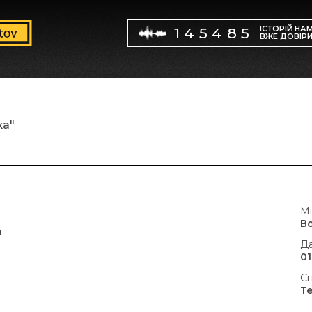
ІСТОРІЙ НА
145485
ВЖЕ ДОВІР
ка"
Мі
В
"
Да
01
Сп
Т