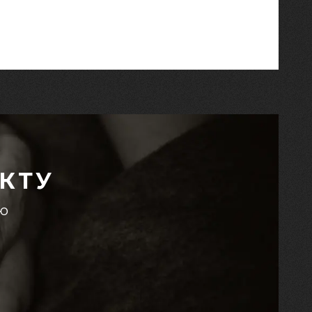
КТУ
єю