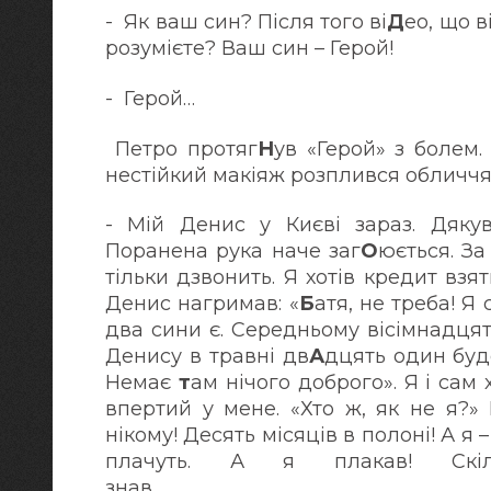
- Як ваш син? Після того ві
Д
ео, що 
розумієте? Ваш син
- Герой…
Петро протяг
Н
ув «Герой» з болем. 
нестійкий макіяж розплився обличчя
- Мій Денис у Києві зараз. Дяку
Поранена рука наче заг
О
юється. За
тільки дзвонить. Я хотів кредит взят
Денис нагримав: «
Б
атя, не треба! Я
два сини є. Середньому вісімнадцят
Денису в травні дв
А
дцять один буде
Немає
т
ам нічого доброго». Я і сам х
впертий у мене. «Хто ж, як не я?»
нікому! Десять місяців в полоні! А я – 
плачуть. А я плакав! Ск
знав.