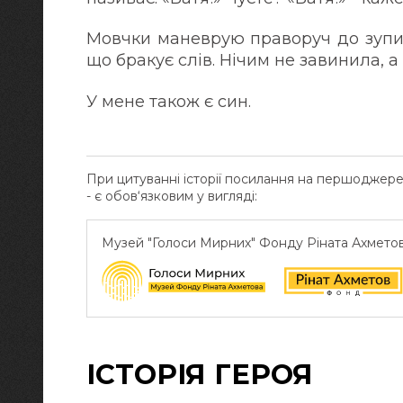
Мовчки маневрую праворуч до зупин
що бракує слів. Нічим не завинила, а
У мене також є син.
При цитуванні історії посилання на першоджер
- є обов‘язковим у вигляді:
Музей "Голоси Мирних" Фонду Ріната Ахмето
ІСТОРІЯ ГЕРОЯ