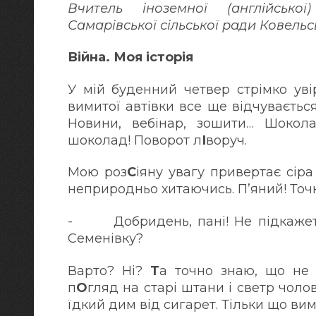
Вчитель іноземної (англійсько
Самарівської сільської ради Ковель
Війна. Моя історія
У мій буденний четвер стрімко уві
вимитої автівки все ще відчувається
Новини, вебінар, зошити… Шокола
шоколад! Поворот л
І
вору
Мою роз
С
іяну увагу привертає сіра
неприродньо хитаючись. П’яний! Т
- Добридень, пані! Не підкажете 
Семенівку?
Варто? Ні?
Т
а точно знаю, що не 
п
О
гляд на старі штани і светр чоло
їдкий дим від сигарет. Тіл